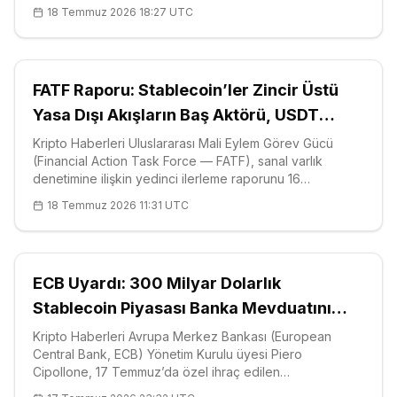
Washington ilk kez bir ticaret önlemini doğrudan başka
18 Temmuz 2026 18:27 UTC
bir ülkenin ödeme sistemine yöneltmiş oluyor. Karar,
geçmişte yalnızca fikri mülkiyet
FATF Raporu: Stablecoin’ler Zincir Üstü
Yasa Dışı Akışların Baş Aktörü, USDT
Mercek Altında
Kripto Haberleri Uluslararası Mali Eylem Görev Gücü
(Financial Action Task Force — FATF), sanal varlık
denetimine ilişkin yedinci ilerleme raporunu 16
Temmuz’da yayımladı ve incelenen 109 yargı bölgesinin
18 Temmuz 2026 11:31 UTC
yüzde 83’ünün — yani toplam 91 ülkenin — artık Seyahat
Kuralı’nı (Travel Rule) yasal
ECB Uyardı: 300 Milyar Dolarlık
Stablecoin Piyasası Banka Mevduatını
Kurutabilir, USDC Merceğe Alındı
Kripto Haberleri Avrupa Merkez Bankası (European
Central Bank, ECB) Yönetim Kurulu üyesi Piero
Cipollone, 17 Temmuz’da özel ihraç edilen
stablecoin’lerin (sabit paralar) Avrupa bankaları için