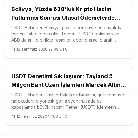
Bolivya, Yüzde 630’luk Kripto Hacim
Patlaması Sonrası Ulusal Ödemelerde
USDT’yi Değerlendiriyor
USDT Haberleri Bolivya, piyasa değeriyle en büyük fiat
teminatlı stablecoin olan Tether’i (USDT) boliviano ve
ABD doları ile birlikte resmi bir ödeme aracı olarak
tanıyacak bir çerçeveyi masaya yatırdı. Ekonomi Bakanı
13 Temmuz 2026 22:09 UTC
Jose
USDT Denetimi Sıkılaşıyor: Tayland 5
Milyon Baht Üzeri İşlemleri Mercek Altına
Alıyor
USDT Haberleri Tayland Merkez Bankası, gizli sermaye
hareketlerine yönelik genişleyen mücadelesi
kapsamında büyük hacimli Tether (USDT) işlemlerini
yakın takibe alıyor. 2026'nın dördüncü çeyreğinde
12 Temmuz 2026 14:03 UTC
yürürlüğe girmesi beklenen düzenlemeye göre, 5 milyon
baht — yani yaklaşık 150 bin dolar —