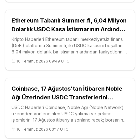
Ethereum Tabanlı Summer.fi, 6,04 Milyon
Dolarlık USDC Kasa İstismarının Ardından
Kapanıyor
Kripto Haberleri Ethereum tabanlı merkeziyetsiz finans
(DeFi) platformu Summer.fi, iki USDC kasasını boşaltan
6,04 milyon dolarlık bir istismarın ardından faaliyetlerini
sonlandırıyor. Şirketin doğruladığına göre, 6 Temmuz’da
16 Temmuz 2026 09:49 UTC
Lazy Summer Protocol üzerinde gerçekleştirilen saldırı,
platfor
Coinbase, 17 Ağustos'tan İtibaren Noble
Ağı Üzerinden USDC Transferlerini
Sonlandırıyor
USDC Haberleri Coinbase, Noble Ağı (Noble Network)
üzerinden yönlendirilen USDC yatırma ve çekme
işlemlerini 17 Ağustos itibarıyla sonlandıracak; borsanın
resmi duyurusu bu yönde. Değişiklik varlığın kendisini
16 Temmuz 2026 03:17 UTC
değil, yalnız