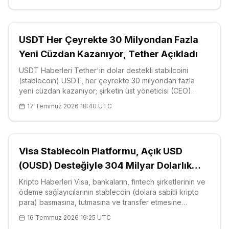
bir arayüz üzerind
USDT Her Çeyrekte 30 Milyondan Fazla
Yeni Cüzdan Kazanıyor, Tether Açıkladı
USDT Haberleri Tether'in dolar destekli stabilcoini
(stablecoin) USDT, her çeyrekte 30 milyondan fazla
yeni cüzdan kazanıyor; şirketin üst yöneticisi (CEO)
Paolo Ardoino bu ritmi teyit ederken piyasanın en büyük
17 Temmuz 2026 18:40 UTC
stabilcoininin piyasa değeri 190 milyar dolara doğru
ilerliyor. Tether'in ken
Visa Stablecoin Platformu, Açık USD
(OUSD) Desteğiyle 304 Milyar Dolarlık
Pazara Giriyor
Kripto Haberleri Visa, bankaların, fintech şirketlerinin ve
ödeme sağlayıcılarının stablecoin (dolara sabitli kripto
para) basmasına, tutmasına ve transfer etmesine
doğrudan kendi küresel ödeme ağı üzerinden imkân
16 Temmuz 2026 19:25 UTC
tanıyan t