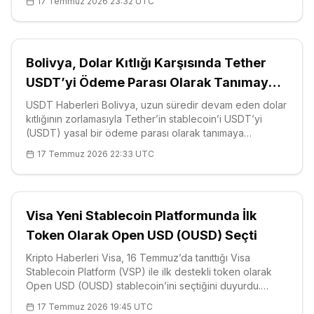
17 Temmuz 2026 23:32 UTC
büyüyen bir tehdit oluşturduğu
Bolivya, Dolar Kıtlığı Karşısında Tether
USDT’yi Ödeme Parası Olarak Tanımaya
Hazırlanıyor
USDT Haberleri Bolivya, uzun süredir devam eden dolar
kıtlığının zorlamasıyla Tether’in stablecoin’i USDT’yi
(USDT) yasal bir ödeme parası olarak tanımaya
hazırlanıyor. Ekonomi ve Kamu Maliyesi Bakanı Jose
17 Temmuz 2026 22:33 UTC
Gabriel Espinoza, hazırlanan taslak çerçevenin USDT’nin
ödeme ve tasarruf amacıyla
Visa Yeni Stablecoin Platformunda İlk
Token Olarak Open USD (OUSD) Seçti
Kripto Haberleri Visa, 16 Temmuz’da tanıttığı Visa
Stablecoin Platform (VSP) ile ilk destekli token olarak
Open USD (OUSD) stablecoin’ini seçtiğini duyurdu.
Şirketin yatırımcı ilişkileri açıklamasına göre VSP;
17 Temmuz 2026 19:45 UTC
bankaların, fintech şirketlerinin ve kripto firmalarının tek