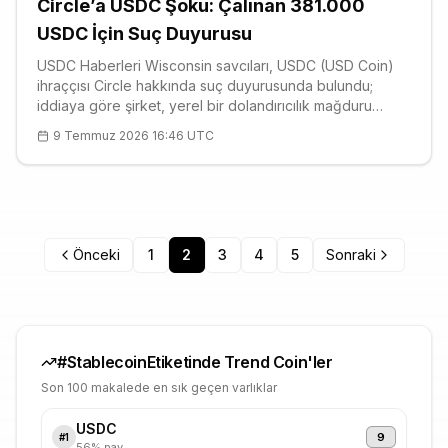
Circle’a USDC Şoku: Çalınan 381.000
USDC İçin Suç Duyurusu
USDC Haberleri Wisconsin savcıları, USDC (USD Coin)
ihraççısı Circle hakkında suç duyurusunda bulundu;
iddiaya göre şirket, yerel bir dolandırıcılık mağduru
adına yaklaşık 381.000 çalıntı token’ı geri kazandırmayı
9 Temmuz 2026 16:46 UTC
öngören mahkeme kararına bil
Önceki
1
2
3
4
5
Sonraki
#
Stablecoin
Etiketinde Trend Coin'ler
Son 100 makalede en sık geçen varlıklar
USDC
9
#
1
56
% pay