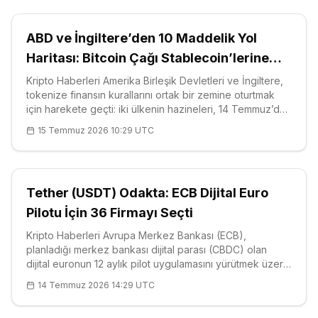
ABD ve İngiltere’den 10 Maddelik Yol
Haritası: Bitcoin Çağı Stablecoin’lerine
Sınır Ötesi Kurallar Geliyor
Kripto Haberleri Amerika Birleşik Devletleri ve İngiltere,
tokenize finansın kurallarını ortak bir zemine oturtmak
için harekete geçti: iki ülkenin hazineleri, 14 Temmuz’da
Geleceğin Piyasaları için Transatlantik Görev Gücü
15 Temmuz 2026 10:29 UTC
aracılığıyla 10 maddelik ortak bir yol haritası yayımladı.
Çerçev
Tether (USDT) Odakta: ECB Dijital Euro
Pilotu İçin 36 Firmayı Seçti
Kripto Haberleri Avrupa Merkez Bankası (ECB),
planladığı merkez bankası dijital parası (CBDC) olan
dijital euronun 12 aylık pilot uygulamasını yürütmek üzere
36 banka ve ödeme firmasını seçtiğini doğruladı. Toplam
14 Temmuz 2026 14:29 UTC
50 başvuru arasından belirlenen bu grup; Deutsche
Bank, Revolut, Adyen, Sum