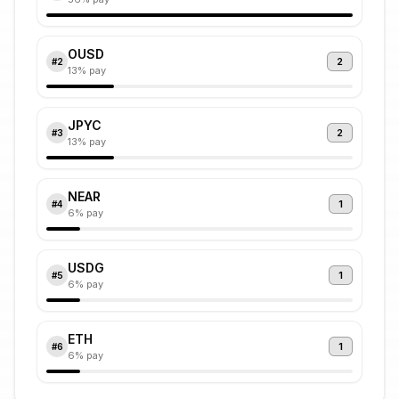
OUSD
2
#
2
13
% pay
JPYC
2
#
3
13
% pay
NEAR
1
#
4
6
% pay
USDG
1
#
5
6
% pay
ETH
1
#
6
6
% pay