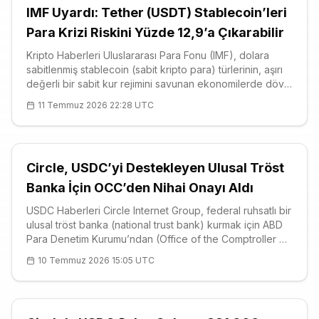
IMF Uyardı: Tether (USDT) Stablecoin’leri
Para Krizi Riskini Yüzde 12,9’a Çıkarabilir
Kripto Haberleri Uluslararası Para Fonu (IMF), dolara
sabitlenmiş stablecoin (sabit kripto para) türlerinin, aşırı
değerli bir sabit kur rejimini savunan ekonomilerde döviz
kaçışlarını hızlandırabileceği konusunda uyardı. İ
11 Temmuz 2026 22:28 UTC
Circle, USDC’yi Destekleyen Ulusal Tröst
Banka İçin OCC’den Nihai Onayı Aldı
USDC Haberleri Circle Internet Group, federal ruhsatlı bir
ulusal tröst banka (national trust bank) kurmak için ABD
Para Denetim Kurumu’ndan (Office of the Comptroller of
the Currency – OCC) nihai onayı aldı; bu adım, en büyük
10 Temmuz 2026 15:05 UTC
regüle dolar sabit para birimi (stablecoin) olan <a
href="http