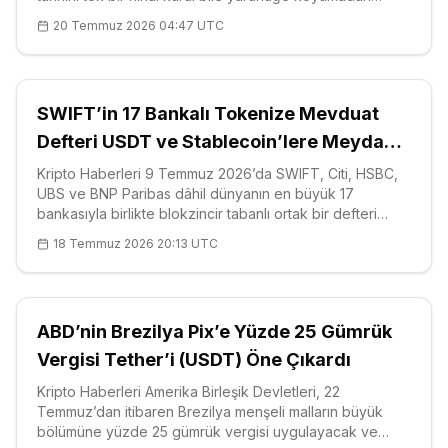
geçirirken 1,92 dolar civarında tutundu. Hazine
20 Temmuz 2026 04:47 UTC
(Treasury), Para Denetleme Ofisi (OCC), Federal Rezerv
(Fed), FDIC ve Ulusal Kredi Birliğ
SWIFT’in 17 Bankalı Tokenize Mevduat
Defteri USDT ve Stablecoin’lere Meydan
Okuyor
Kripto Haberleri 9 Temmuz 2026’da SWIFT, Citi, HSBC,
UBS ve BNP Paribas dâhil dünyanın en büyük 17
bankasıyla birlikte blokzincir tabanlı ortak bir defteri
(shared ledger) devreye aldı; ancak asıl belirleyici
18 Temmuz 2026 20:13 UTC
ayrıntı, sistemin neyi dışarıda bıraktığı: stablecoin yok,
yalnızca tokenize mev
ABD’nin Brezilya Pix’e Yüzde 25 Gümrük
Vergisi Tether’i (USDT) Öne Çıkardı
Kripto Haberleri Amerika Birleşik Devletleri, 22
Temmuz’dan itibaren Brezilya menşeli malların büyük
bölümüne yüzde 25 gümrük vergisi uygulayacak ve