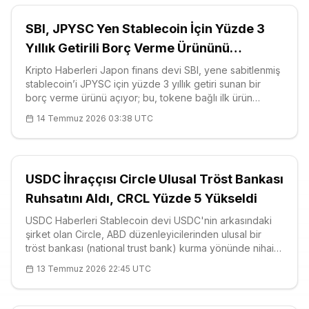
SBI, JPYSC Yen Stablecoin İçin Yüzde 3
Yıllık Getirili Borç Verme Ürününü
Başlatıyor
Kripto Haberleri Japon finans devi SBI, yene sabitlenmiş
stablecoin’i JPYSC için yüzde 3 yıllık getiri sunan bir
borç verme ürünü açıyor; bu, tokene bağlı ilk ürün
niteliğinde. Grubun borsa kolu SBI VC Trade, 16
14 Temmuz 2026 03:38 UTC
Temmuz’dan
USDC İhraççısı Circle Ulusal Tröst Bankası
Ruhsatını Aldı, CRCL Yüzde 5 Yükseldi
USDC Haberleri Stablecoin devi USDC'nin arkasındaki
şirket olan Circle, ABD düzenleyicilerinden ulusal bir
tröst bankası (national trust bank) kurma yönünde nihai
onayı aldı; şirketin hisse senedi CRCL ise Cuma günü
13 Temmuz 2026 22:45 UTC
buna yü