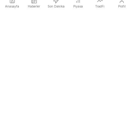
Anasayfa
Haberler
Son Dakika
Piyasa
TradFi
Profil
COINOTAG, fiyata etki eden kripto haberlerini herkesten
önce yayınlayan bağımsız bir medya ağıdır.
COINOTAG LLC · Shams Business Center, Sharjah, 839, UAE
Kayıtlı medya kuruluşu; içeriklerimiz tarafsız editoryal standartlara
tabidir.