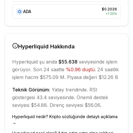
$0.2026
ADA
+
7.20
%
Hyperliquid
Hakkında
Hyperliquid
şu anda
$55.638
seviyesinde işlem
görüyor. Son 24 saatte
%
0.96
düştü
.
24 saatlik
işlem hacmi $575.09 M.
Piyasa değeri $12.26 B
Teknik Görünüm:
Yatay
trendinde.
RSI
göstergesi 43.4 seviyesinde.
Önemli destek
seviyesi $54.88.
Direnç seviyesi $56.06.
Hyperliquid
nedir? Kripto sözlüğünde detaylı açıklama
→