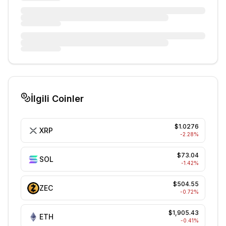
İlgili Coinler
$1.0276
XRP
-2.28
%
$73.04
SOL
-1.42
%
$504.55
ZEC
-0.72
%
$1,905.43
ETH
-0.41
%