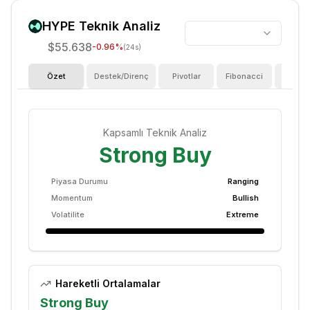
HYPE
Teknik Analiz
$55.638
-0.96
%
(24s)
Özet
Destek/Direnç
Pivotlar
Fibonacci
Göster
Kapsamlı Teknik Analiz
Strong Buy
Piyasa Durumu
Ranging
Momentum
Bullish
Volatilite
Extreme
Hareketli Ortalamalar
Strong Buy