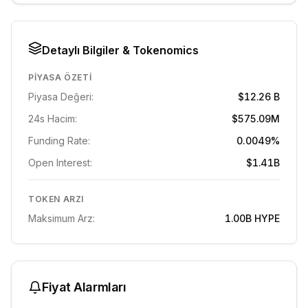
Detaylı Bilgiler & Tokenomics
PIYASA ÖZETI
Piyasa Değeri:
$12.26 B
24s Hacim:
$575.09M
Funding Rate:
0.0049%
Open Interest:
$1.41B
TOKEN ARZI
Maksimum Arz:
1.00B
HYPE
Fiyat Alarmları