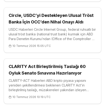
Hill'in kamuoy
Circle, USDC’yi Destekleyen Ulusal Tröst
Banka İçin OCC’den Nihai Onayı Aldı
USDC Haberleri Circle Internet Group, federal ruhsatlı bir
ulusal tröst banka (national trust bank) kurmak için ABD
Para Denetim Kurumu’ndan (Office of the Comptroller of
the Currency – OCC) nihai onayı aldı; bu adım, en büyük
10 Temmuz 2026 15:05 UTC
regüle dolar sabit para birimi (stablecoin) olan <a
href="http
CLARITY Act Birleştirilmiş Taslağı 60
Oyluk Senato Sınavına Hazırlanıyor
CLARITY-ACT Haberleri ABD kripto piyasa yapısını
yeniden şekillendirmesi beklenen CLARITY Act'in
birleştirilmiş taslağı, müzakereleri yakından izleyen
kaynaklara göre en erken 13 Temmuz haftasında
10 Temmuz 2026 10:19 UTC
masaya gelebilir. Elimizdeki bilgilere göre revize metin,
Senato Bankacılık Komitesi ile Tar