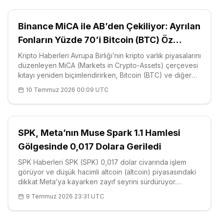
Binance MiCA ile AB’den Çekiliyor: Ayrılan
Fonların Yüzde 70’i Bitcoin (BTC) Öz
Saklamaya Kaçtı
Kripto Haberleri Avrupa Birliği’nin kripto varlık piyasalarını
düzenleyen MiCA (Markets in Crypto-Assets) çerçevesi
kıtayı yeniden biçimlendirirken, Bitcoin (BTC) ve diğer
dijital varlıklar lisanslı borsalar yerine kullanıcıların kendi
10 Temmuz 2026 00:09 UTC
kontrolündeki <a href="https://coinotag.com/sozluk/ai
SPK, Meta’nın Muse Spark 1.1 Hamlesi
Gölgesinde 0,017 Dolara Geriledi
SPK Haberleri SPK (SPK) 0,017 dolar civarında işlem
görüyor ve düşük hacimli altcoin (altcoin) piyasasındaki
dikkat Meta’ya kayarken zayıf seyrini sürdürüyor.
Şirketin Superintelligence Labs birimi bu hafta Muse
9 Temmuz 2026 23:31 UTC
Spark 1.1’i resmen kullanım