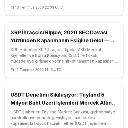
tanıyacak bir çerçeveyi masaya yatırdı. Ekonomi Bakanı
13 Temmuz 2026 22:09 UTC
Jose
XRP İhraççısı Ripple, 2020 SEC Davası
Yüzünden Kapanmanın Eşiğine Geldi —
CEO Anlattı
XRP Haberleri XRP ihraççısı Ripple, ABD Menkul
Kıymetler ve Borsa Komisyonu (SEC) ile hukuki
mücadeleye girişmek yerine şirketi tamamen kapatmanın
eşiğine geldi; bunu bizzat şirketin CEO'su Brad
12 Temmuz 2026 14:13 UTC
Garlinghouse bu hafta itiraf etti. Kansas Üniversitesi
İşletme Fakültesi'nde konuşan Garlingho
USDT Denetimi Sıkılaşıyor: Tayland 5
Milyon Baht Üzeri İşlemleri Mercek Altına
Alıyor
USDT Haberleri Tayland Merkez Bankası, gizli sermaye
hareketlerine yönelik genişleyen mücadelesi
kapsamında büyük hacimli Tether (USDT) işlemlerini