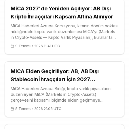
MiCA 2027'de Yeniden Açılıyor: AB Dışı
Kripto İhraççıları Kapsam Altına Alınıyor
MiCA Haberleri Avrupa Komisyonu, kıtanın dönüm noktası
niteliğindeki kripto varlık düzenlemesi MiCA'yı (Markets
in Crypto-Assets — Kripto Varlık Piyasaları), kurallar tam
olarak yürürlüğe girdikten yalnızca bir hafta sonra
9 Temmuz 2026 11:41 UTC
yeniden açmaya hazırlanıyor. Resmî istişare metni,
revizyonun dene
MiCA Elden Geçiriliyor: AB, AB Dışı
Stablecoin İhraççıları İçin 2027
Reformuna Hazırlanıyor
MiCA Haberleri Avrupa Birliği, kripto varlık piyasalarını
düzenleyen MiCA (Markets in Crypto-Assets)
çerçevesini kapsamlı biçimde elden geçirmeye
hazırlanıyor; yetkililerin, ABD’de yürürlüğe giren GENIUS
8 Temmuz 2026 21:03 UTC
Yasası’na doğrudan yanıt olarak 2027’den itibaren köklü
revizyonları masaya yatırması