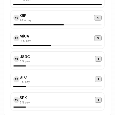
XRP
4
#
2
24
% pay
MiCA
3
#
3
18
% pay
USDC
1
#
4
6
% pay
BTC
1
#
5
6
% pay
SPK
1
#
6
6
% pay