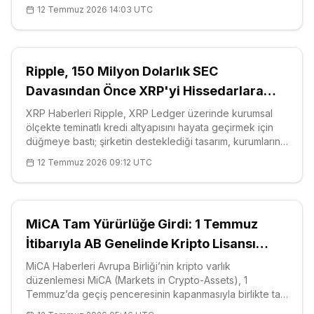
yakın takibe alıyor. 2026'nın dördüncü çeyreğinde
12 Temmuz 2026 14:03 UTC
yürürlüğe girmesi beklenen düzenlemeye göre, 5 milyon
baht — yani yaklaşık 150 bin dolar —
Ripple, 150 Milyon Dolarlık SEC
Davasından Önce XRP'yi Hissedarlara
Dağıtmayı Düşündü
XRP Haberleri Ripple, XRP Ledger üzerinde kurumsal
ölçekte teminatlı kredi altyapısını hayata geçirmek için
düğmeye bastı; şirketin desteklediği tasarım, kurumların
stablecoin ve tokenize varlıklar karşılığında zincir
12 Temmuz 2026 09:12 UTC
üstünde borçlanmasına imkân tanıyacak. Modelde kredi
risk değerlendirm
MiCA Tam Yürürlüğe Girdi: 1 Temmuz
İtibarıyla AB Genelinde Kripto Lisansı
Zorunlu
MiCA Haberleri Avrupa Birliği’nin kripto varlık
düzenlemesi MiCA (Markets in Crypto-Assets), 1
Temmuz’da geçiş penceresinin kapanmasıyla birlikte tam
yürürlüğe girdi ve dijital varlıklarda ülke ülke değişen