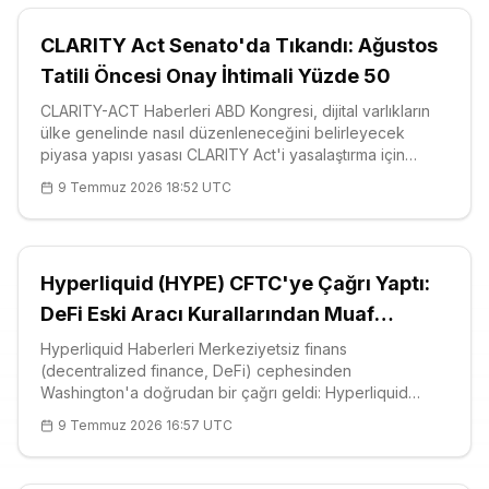
CLARITY Act Senato'da Tıkandı: Ağustos
Tatili Öncesi Onay İhtimali Yüzde 50
CLARITY-ACT Haberleri ABD Kongresi, dijital varlıkların
ülke genelinde nasıl düzenleneceğini belirleyecek
piyasa yapısı yasası CLARITY Act'i yasalaştırma için
koyduğu takvimi kaçırdı. Temsilciler Meclisi kendi
9 Temmuz 2026 18:52 UTC
versiyonunu onaylayalı neredeyse tam bir yıl geçmesine
rağmen Senato hâlâ yoğun
Hyperliquid (HYPE) CFTC'ye Çağrı Yaptı:
DeFi Eski Aracı Kurallarından Muaf
Tutulsun
Hyperliquid Haberleri Merkeziyetsiz finans
(decentralized finance, DeFi) cephesinden
Washington'a doğrudan bir çağrı geldi: Hyperliquid
Politika Merkezi (Hyperliquid Policy Center, HPC),
9 Temmuz 2026 16:57 UTC
saklamasız cüzdan sağlayıcısı Phantom ile birlik