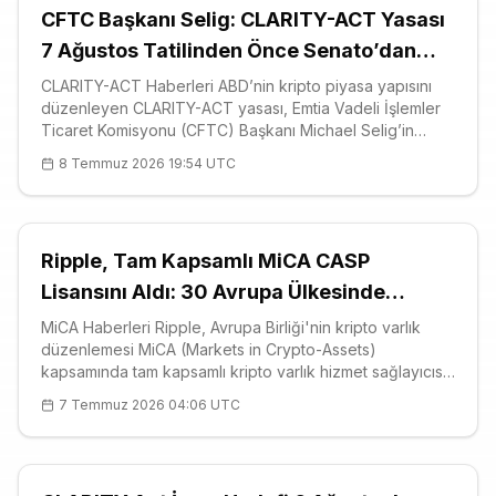
CFTC Başkanı Selig: CLARITY-ACT Yasası
7 Ağustos Tatilinden Önce Senato’dan
Geçmeli
CLARITY-ACT Haberleri ABD’nin kripto piyasa yapısını
düzenleyen CLARITY-ACT yasası, Emtia Vadeli İşlemler
Ticaret Komisyonu (CFTC) Başkanı Michael Selig’in
Kongre 4 Temmuz hedefini kaçırmasına rağmen yasanın
8 Temmuz 2026 19:54 UTC
hâlâ geçebileceğini söylemesiyle yeniden gündemin
merkezine oturdu. Televizyonda
Ripple, Tam Kapsamlı MiCA CASP
Lisansını Aldı: 30 Avrupa Ülkesinde
Ödeme Yolu Açıldı
MiCA Haberleri Ripple, Avrupa Birliği'nin kripto varlık
düzenlemesi MiCA (Markets in Crypto-Assets)
kapsamında tam kapsamlı kripto varlık hizmet sağlayıcısı
(CASP – crypto-asset service provider) yetkisini alarak
7 Temmuz 2026 04:06 UTC
30 Avrupa Ekonomik Alanı ülkesinde düzenlenmiş
ödeme hizmeti sunmanın önünü