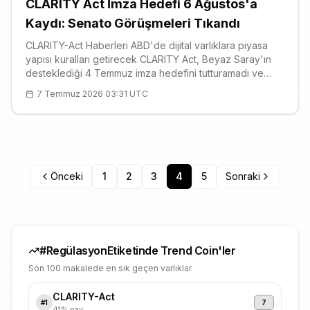
CLARITY Act İmza Hedefi 6 Ağustos'a
Kaydı: Senato Görüşmeleri Tıkandı
CLARITY-Act Haberleri ABD'de dijital varlıklara piyasa
yapısı kuralları getirecek CLARITY Act, Beyaz Saray'ın
desteklediği 4 Temmuz imza hedefini tutturamadı ve
müzakerelerdeki bir sonraki durak 6 Ağustos'a kaydı.
7 Temmuz 2026 03:31 UTC
Senato genel kurulundaki oylama için koordinasyon
sürüyor; ancak yasa koyuc
Önceki
1
2
3
4
5
Sonraki
#
Regülasyon
Etiketinde Trend Coin'ler
Son 100 makalede en sık geçen varlıklar
CLARITY-Act
7
#
1
41
% pay