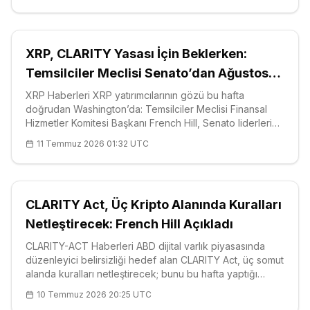
XRP, CLARITY Yasası İçin Beklerken:
Temsilciler Meclisi Senato’dan Ağustos
Tatili Öncesi Oylama İstiyor
XRP Haberleri XRP yatırımcılarının gözü bu hafta
doğrudan Washington’da: Temsilciler Meclisi Finansal
Hizmetler Komitesi Başkanı French Hill, Senato liderlerine
Dijital Varlık Piyasası CLARITY Yasası’nı ağustos tatili
11 Temmuz 2026 01:32 UTC
başlamadan genel kurulda oylamaları çağrısını açıkça
dile getirdi. Mecl
CLARITY Act, Üç Kripto Alanında Kuralları
Netleştirecek: French Hill Açıkladı
CLARITY-ACT Haberleri ABD dijital varlık piyasasında
düzenleyici belirsizliği hedef alan CLARITY Act, üç somut
alanda kuralları netleştirecek; bunu bu hafta yaptığı
açıklamalarla dile getiren isim ise Temsilciler Meclisi
10 Temmuz 2026 20:25 UTC
Finansal Hizmetler Komitesi Başkanı French Hill oldu.