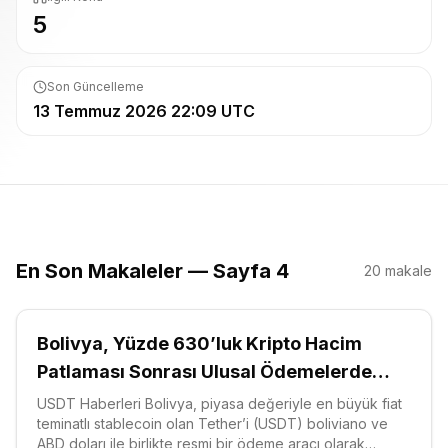
5
Son Güncelleme
13 Temmuz 2026 22:09 UTC
En Son Makaleler — Sayfa 4
20
makale
Bolivya, Yüzde 630’luk Kripto Hacim
Patlaması Sonrası Ulusal Ödemelerde
USDT’yi Değerlendiriyor
USDT Haberleri Bolivya, piyasa değeriyle en büyük fiat
teminatlı stablecoin olan Tether’i (USDT) boliviano ve
ABD doları ile birlikte resmi bir ödeme aracı olarak