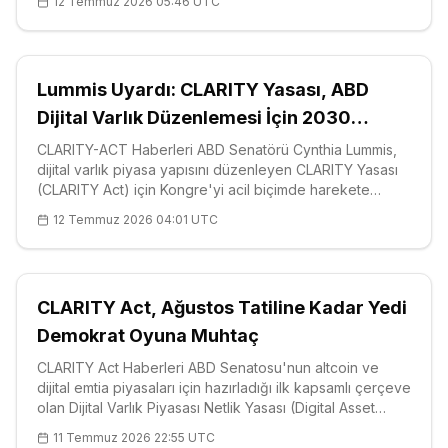
12 Temmuz 2026 05:46 UTC
parçalı denetim dönemi resmen kapandı. Artık Birlik
sınırları içinde kripto varlık
Lummis Uyardı: CLARITY Yasası, ABD
Dijital Varlık Düzenlemesi İçin 2030
Öncesi Son Şans
CLARITY-ACT Haberleri ABD Senatörü Cynthia Lummis,
dijital varlık piyasa yapısını düzenleyen CLARITY Yasası
(CLARITY Act) için Kongre'yi acil biçimde harekete
geçmeye çağırdı ve tasarının mevcut yasama dönemi
12 Temmuz 2026 04:01 UTC
kapanmadan önce yalnızca dar bir pencereyle karşı
karşıya olduğu uyarısında bulu
CLARITY Act, Ağustos Tatiline Kadar Yedi
Demokrat Oyuna Muhtaç
CLARITY Act Haberleri ABD Senatosu'nun altcoin ve
dijital emtia piyasaları için hazırladığı ilk kapsamlı çerçeve
olan Dijital Varlık Piyasası Netlik Yasası (Digital Asset
Market Clarity Act / CLARITY Act), artık tek bir sayıya
11 Temmuz 2026 22:55 UTC
bağlı: yedi.