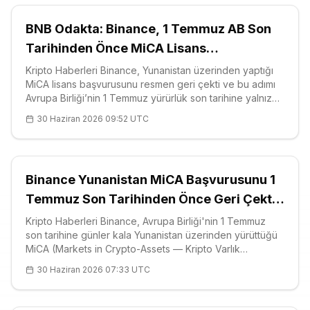
BNB Odakta: Binance, 1 Temmuz AB Son
Tarihinden Önce MiCA Lisans
Başvurusunu Geri Çekti
Kripto Haberleri Binance, Yunanistan üzerinden yaptığı
MiCA lisans başvurusunu resmen geri çekti ve bu adımı
Avrupa Birliği’nin 1 Temmuz yürürlük son tarihine yalnızca
birkaç gün kala attı. Binance Coin (BNB) ekosisteminin
30 Haziran 2026 09:52 UTC
arkasındaki borsa, bloğu tamamen terk etmek yerine
başka bir AB üy
Binance Yunanistan MiCA Başvurusunu 1
Temmuz Son Tarihinden Önce Geri Çekti,
BNB Baskı Altında
Kripto Haberleri Binance, Avrupa Birliği'nin 1 Temmuz
son tarihine günler kala Yunanistan üzerinden yürüttüğü
MiCA (Markets in Crypto-Assets — Kripto Varlık
Piyasaları) lisans başvurusunu resmen geri çekti ve
30 Haziran 2026 07:33 UTC
borsanın yerel tokeni BNB (BNB) yeniden düzenleyici
merceğin altına girdi. Binan