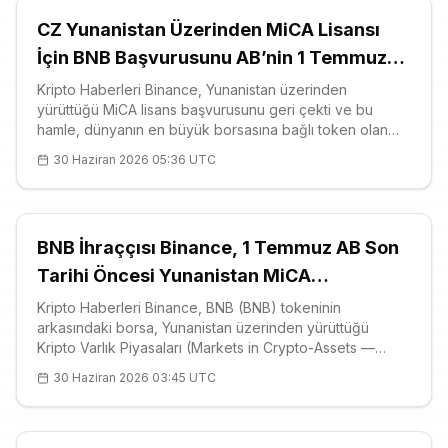
CZ Yunanistan Üzerinden MiCA Lisansı
İçin BNB Başvurusunu AB’nin 1 Temmuz
Süresine Günler Kala Geri Çekti
Kripto Haberleri Binance, Yunanistan üzerinden
yürüttüğü MiCA lisans başvurusunu geri çekti ve bu
hamle, dünyanın en büyük borsasına bağlı token olan
BNB (BNB) için yeni bir düzenleyici belirsizlik kapısı açtı.
30 Haziran 2026 05:36 UTC
Borsanın kurucusu Changpeng Zhao, 29 Haziran
2026’da yaptığı açıklamada başvur
BNB İhraççısı Binance, 1 Temmuz AB Son
Tarihi Öncesi Yunanistan MiCA
Başvurusunu Geri Çekti
Kripto Haberleri Binance, BNB (BNB) tokeninin
arkasındaki borsa, Yunanistan üzerinden yürüttüğü
Kripto Varlık Piyasaları (Markets in Crypto-Assets —
MiCA) lisans başvurusunu onaya çok yaklaşmışken geri
30 Haziran 2026 03:45 UTC
çekti. Binance kurucusu Changpeng Zhao, 29 Haziran
2026 tarihinde yaptığı açıklamada, d