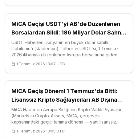
MiCA Geçişi USDT'yi AB'de Düzenlenen
Borsalardan Sildi: 186 Milyar Dolar Sahne
Dışında
USDT Haberleri Dünyanın en büyük dolar sabitli
stabilcoin'i (stablecoin) Tether'in USDT'si, 1 Temmuz
2026 itibarıyla düzenlenen Avrupa borsalarına giden
yolunu kaybetti; zira Avrupa Birliği, Kripto Varlık Piyasaları
1 Temmuz 2026 18:07 UTC
düzenlemesi (Markets in Crypto-Assets, MiCA) geçişini
bu tarihte tamamlad
MiCA Geçiş Dönemi 1 Temmuz'da Bitti:
Lisanssız Kripto Sağlayıcıları AB Dışına
İtildi
MiCA Haberleri Avrupa Birliği'nin Kripto Varlık Piyasaları
(Markets in Crypto-Assets, MiCA) çerçevesi
kapsamındaki geçici tanıma dönemi — yani lisanssız
firmalara tanınan mühlet (grandfathering) — 1 Temmuz
1 Temmuz 2026 13:05 UTC
itibarıyla kapandı ve tam yetkilendirmeyi tamamlamamış