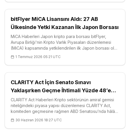
kripto varlık hizmet sağlayı
bitFlyer MiCA Lisansını Aldı: 27 AB
Ülkesinde Yetki Kazanan İlk Japon Borsası
MiCA Haberleri Japon kripto para borsası bitFlyer,
Avrupa Birliği'nin Kripto Varlık Piyasaları düzenlemesi
(MiCA) kapsamında yetkilendirilen ilk Japon borsası oldu
ve böylece 27 AB üyesi ülkenin tamamında kullanıcılara
1 Temmuz 2026 05:21 UTC
hizmet verebilecek. Şirketin resmi duyurusu,
Lüksemburg merkezli iştir
CLARITY Act İçin Senato Sınavı
Yaklaşırken Geçme İhtimali Yüzde 48’e
Geriledi
CLARITY Act Haberleri Kripto sektörünün amiral gemisi
niteliğindeki piyasa yapısı düzenlemesi CLARITY Act,
komiteden geçmesine rağmen ABD Senatosu’nda hâlâ
engebeli bir yolla karşı karşıya; analistler bu belirsizliğin
30 Haziran 2026 18:27 UTC
önümüzdeki haftalarda dijital varlık piyasalarında yeni bir
oynaklık da