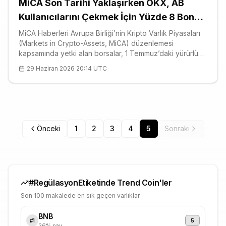
MiCA Son Tarihi Yaklaşırken OKX, AB
Kullanıcılarını Çekmek İçin Yüzde 8 Bonus
Açıkladı
MiCA Haberleri Avrupa Birliği’nin Kripto Varlık Piyasaları
(Markets in Crypto-Assets, MiCA) düzenlemesi
kapsamında yetki alan borsalar, 1 Temmuz’daki yürürlük
tarihinden önce onayı kaçıran rakiplerinin ortada bıraktığı
29 Haziran 2026 20:14 UTC
kullanıcıları kapmak için agresif bir hamle başlattı. OKX
Europe Üst Y
Önceki
1
2
3
4
5
Sonraki
#
Regülasyon
Etiketinde Trend Coin'ler
Son 100 makalede en sık geçen varlıklar
BNB
5
#
1
26
% pay