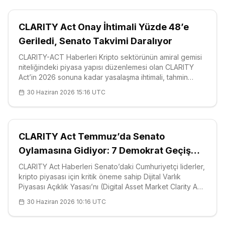
CLARITY Act Onay İhtimali Yüzde 48’e
Geriledi, Senato Takvimi Daralıyor
CLARITY-ACT Haberleri Kripto sektörünün amiral gemisi
niteliğindeki piyasa yapısı düzenlemesi olan CLARITY
Act’in 2026 sonuna kadar yasalaşma ihtimali, tahmin
piyasası (prediction market) Polymarket verilerine göre
30 Haziran 2026 15:16 UTC
yüzde 48’e kadar geriledi; bu, Mayıs ortasındaki yüzde
70 seviyesinden kes
CLARITY Act Temmuz’da Senato
Oylamasına Gidiyor: 7 Demokrat Geçiş
Şart
CLARITY Act Haberleri Senato’daki Cumhuriyetçi liderler,
kripto piyasası için kritik öneme sahip Dijital Varlık
Piyasası Açıklık Yasası’nı (Digital Asset Market Clarity Act)
— kısa adıyla CLARITY Act’i — Temmuz ayında genel
30 Haziran 2026 10:16 UTC
kurul oylamasına taşımak için zamana karşı yarışıyor;
meclisin Ağ