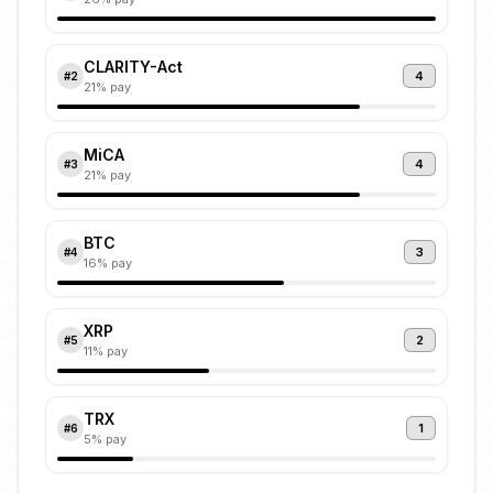
CLARITY-Act
4
#
2
21
% pay
MiCA
4
#
3
21
% pay
BTC
3
#
4
16
% pay
XRP
2
#
5
11
% pay
TRX
1
#
6
5
% pay