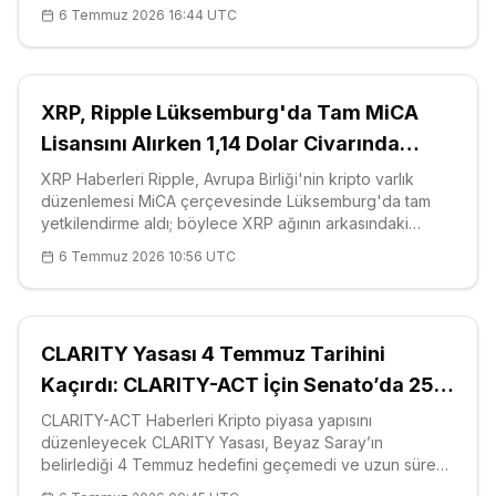
zamanla eklenebileceği sinyalini verdi; bu, dijital varlığı
6 Temmuz 2026 16:44 UTC
devlet destekli bir pr
XRP, Ripple Lüksemburg'da Tam MiCA
Lisansını Alırken 1,14 Dolar Civarında
Tutunuyor
XRP Haberleri Ripple, Avrupa Birliği'nin kripto varlık
düzenlemesi MiCA çerçevesinde Lüksemburg'da tam
yetkilendirme aldı; böylece XRP ağının arkasındaki
ödeme şirketi, Avrupa Ekonomik Alanı
6 Temmuz 2026 10:56 UTC
CLARITY Yasası 4 Temmuz Tarihini
Kaçırdı: CLARITY-ACT İçin Senato’da 25
Günlük Pencere Kaldı
CLARITY-ACT Haberleri Kripto piyasa yapısını
düzenleyecek CLARITY Yasası, Beyaz Saray’ın
belirlediği 4 Temmuz hedefini geçemedi ve uzun süredir
beklenen tasarının Senato’dan geçmesi için geriye