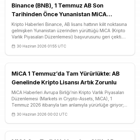
Binance (BNB), 1 Temmuz AB Son
Tarihinden Önce Yunanistan MiCA
Başvurusunu Geri Çekti
Kripto Haberleri Binance, AB lisans hattının kilit noktasına
gelmişken Yunanistan üzerinden yürüttüğü MiCA (Kripto
Varlık Piyasaları Düzenlemesi) başvurusunu geri çekti.
Borsanın kurucusu Changpeng Zhao (CZ), 29
30 Haziran 2026 01:55 UTC
Haziran’daki açıklamasında başvurunun tümüyle uyumlu
olduğunu ve onaya çok ya
MiCA 1 Temmuz’da Tam Yürürlükte: AB
Genelinde Kripto Lisansı Artık Zorunlu
MiCA Haberleri Avrupa Birliği’nin Kripto Varlık Piyasaları
Düzenlemesi (Markets in Crypto-Assets, MiCA), 1
Temmuz 2026 itibarıyla tam anlamıyla yürürlüğe giriyor;
geçiş dönemi kapanırken birlik genelinde faaliyet
30 Haziran 2026 00:02 UTC
gösteren kripto varlık hizmet sağlayıcıları için ortak lisans
rejimi fiilen