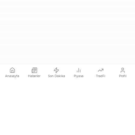
Anasayfa
Haberler
Son Dakika
Piyasa
TradFi
Profil