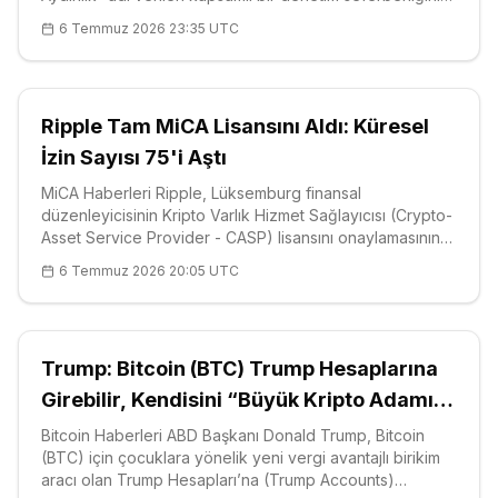
açılış aşamasında ülke ağlarından 14 binden fazla
6 Temmuz 2026 23:35 UTC
mevzuata aykırı yapay zeka (artificial intelligence – AI)
ürününü kaldı
Ripple Tam MiCA Lisansını Aldı: Küresel
İzin Sayısı 75'i Aştı
MiCA Haberleri Ripple, Lüksemburg finansal
düzenleyicisinin Kripto Varlık Hizmet Sağlayıcısı (Crypto-
Asset Service Provider - CASP) lisansını onaylamasının
ardından Avrupa Birliği'nin Kripto Varlık Piyasaları
6 Temmuz 2026 20:05 UTC
(Markets in Crypto-Assets - MiCA) çerçevesi
kapsamında tam yetki elde etti. Şirk
Trump: Bitcoin (BTC) Trump Hesaplarına
Girebilir, Kendisini “Büyük Kripto Adamı”
Olarak Tanımladı
Bitcoin Haberleri ABD Başkanı Donald Trump, Bitcoin
(BTC) için çocuklara yönelik yeni vergi avantajlı birikim
aracı olan Trump Hesapları’na (Trump Accounts)