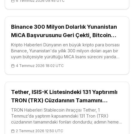
6 Temmuz 2026 09:45 UTC
yalnızca üç iş haftası — yani 25 günlük dar bir pencere
— kaldı. Başkanlık Dijital Varlıklar Ça
Binance 300 Milyon Dolarlık Yunanistan
MiCA Başvurusunu Geri Çekti, Bitcoin
Piyasası Tedirginliğini Koruyor
Kripto Haberleri Dünyanın en büyük kripto para borsası
Binance, Yunanistan'da yıllık 300 milyon doları aşan bir
uyum bütçesiyle yürüttüğü MiCA lisans sürecini yarıda
keserek Avrupa'daki en büyük düzenleyici sınavlardan
4 Temmuz 2026 18:02 UTC
birini gündeme taşıdı. Avrupa Birliği, <a
href="https://coinotag.com/s
Tether, ISIS-K Listesindeki 131 Yaptırımlı
TRON (TRX) Cüzdanının Tamamını
Dondurdu
TRON Haberleri Stablecoin ihraççısı Tether, 1
Temmuz’da yaptırım kapsamındaki 131 Tron (TRX)
cüzdanının tamamındaki fonları dondurdu; adımın hemen
öncesinde ABD Hazinesi’ne bağlı Yabancı Varlıklar
2 Temmuz 2026 12:50 UTC
Kontrol Ofisi (OFAC), söz konusu adresl