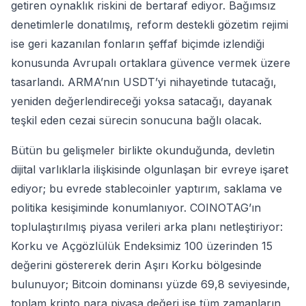
getiren oynaklık riskini de bertaraf ediyor. Bağımsız
denetimlerle donatılmış, reform destekli gözetim rejimi
ise geri kazanılan fonların şeffaf biçimde izlendiği
konusunda Avrupalı ortaklara güvence vermek üzere
tasarlandı. ARMA’nın USDT’yi nihayetinde tutacağı,
yeniden değerlendireceği yoksa satacağı, dayanak
teşkil eden cezai sürecin sonucuna bağlı olacak.
Bütün bu gelişmeler birlikte okunduğunda, devletin
dijital varlıklarla ilişkisinde olgunlaşan bir evreye işaret
ediyor; bu evrede stablecoinler yaptırım, saklama ve
politika kesişiminde konumlanıyor. COINOTAG’ın
toplulaştırılmış piyasa verileri arka planı netleştiriyor:
Korku ve Açgözlülük Endeksimiz 100 üzerinden 15
değerini göstererek derin Aşırı Korku bölgesinde
bulunuyor; Bitcoin dominansı yüzde 69,8 seviyesinde,
toplam kripto para piyasa değeri ise tüm zamanların