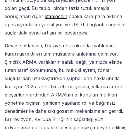
birlikte kriptoyu da kapsayacak şekilde 11,1 milyon
doları geçti. Bu tablo, birden fazla tutuklamayla
sonuçlanan diğer
stablecoin
odaklı kara para aklama
operasyonlarını yansıtıyor ve USDT bağlantılı finansal
suçlardaki genel artışın bir göstergesi.
Devlet saklaması, Ukrayna hukukunda mahkeme
kararı gerektiren tam müsadere anlamına gelmiyor.
Şimdilik ARMA varlıkların sahibi değil, yalnızca elinde
tutan taraf konumunda; bu hukuki ayrım, fonları
suçlulardan uzaklaştırırken şüphelilerin haklarını da
koruyor. 2025 tarihli bir reform yasası, yıllarca süren
eleştirilerin ardından ARMA’nın el konulan mülkleri
yönetme biçimini yeniden yapılandırdı ve bağımsız
denetimler ile daha sıkı gözetim mekanizmaları getirdi.
Bu revizyon, Avrupa Birliği’nin sağladığı yüz
milyonlarca euroluk mali desteğin açıkça beyan edilmiş