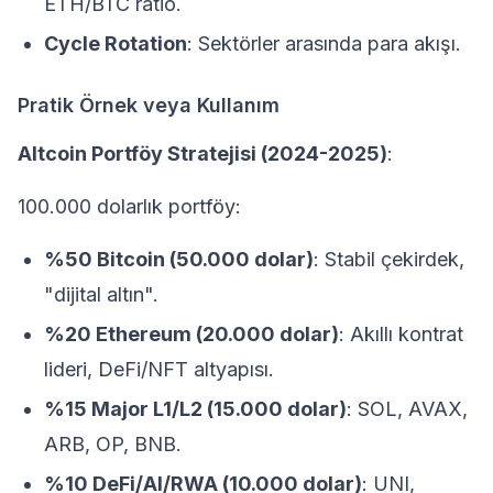
ETH/BTC ratio.
Cycle Rotation
: Sektörler arasında para akışı.
Pratik Örnek veya Kullanım
Altcoin Portföy Stratejisi (2024-2025)
:
100.000 dolarlık portföy:
%50 Bitcoin (50.000 dolar)
: Stabil çekirdek,
"dijital altın".
%20 Ethereum (20.000 dolar)
: Akıllı kontrat
lideri, DeFi/NFT altyapısı.
%15 Major L1/L2 (15.000 dolar)
: SOL, AVAX,
ARB, OP, BNB.
%10 DeFi/AI/RWA (10.000 dolar)
: UNI,