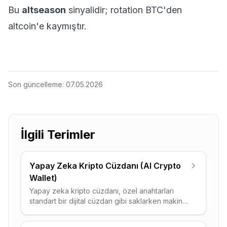
Bu
altseason
sinyalidir; rotation BTC'den
altcoin'e kaymıştır.
Son güncelleme:
07.05.2026
İlgili Terimler
Yapay Zeka Kripto Cüzdanı (AI Crypto
Wallet)
Yapay zeka kripto cüzdanı, özel anahtarları
standart bir dijital cüzdan gibi saklarken makine
öğrenmesi katmanı aracılığıyla işlemleri
otomatikleştiren, dolandırıcılığı gerçek zamanlı