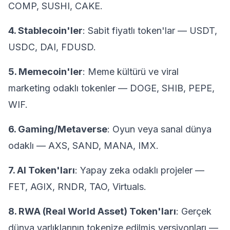
COMP, SUSHI, CAKE.
4. Stablecoin'ler
: Sabit fiyatlı token'lar — USDT,
USDC, DAI, FDUSD.
5. Memecoin'ler
: Meme kültürü ve viral
marketing odaklı tokenler — DOGE, SHIB, PEPE,
WIF.
6. Gaming/Metaverse
: Oyun veya sanal dünya
odaklı — AXS, SAND, MANA, IMX.
7. AI Token'ları
: Yapay zeka odaklı projeler —
FET, AGIX, RNDR, TAO, Virtuals.
8. RWA (Real World Asset) Token'ları
: Gerçek
dünya varlıklarının tokenize edilmiş versiyonları —