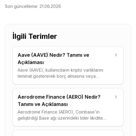
Son güncelleme:
21.06.2026
İlgili Terimler
Aave (AAVE) Nedir? Tanımı ve
Açıklaması
Aave (AAVE), kullanıcıların kripto varlıklarını
teminat göstererek borç almasına veya
varlıklarını havuza yatırarak faiz kazanmasına
olanak tanıyan merkeziyetsiz bir borç verme
protokolüdür. 2020'de Ethereum üzerinde
Aerodrome Finance (AERO) Nedir?
hayata geçen Aave, flash loan kavramını icat
Tanımı ve Açıklaması
etmiş ve çoklu zincir desteğiyle DeFi'nin temel
Aerodrome Finance (AERO), Coinbase'in
altyapı katmanlarından biri hâline gelmiştir.
geliştirdiği Base ağı üzerindeki lider likidite
merkezi ve merkeziyetsiz borsadır (DEX).
Velodrome'dan türetilen ve Solidly modelini