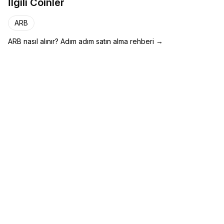
İlgili Coinler
kendi uygulama zincirlerini kolayca kurmasını
sağlar.
ARB
ARB
nasıl alınır? Adım adım satın alma rehberi →