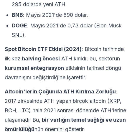
295 dolarda yeni ATH.
BNB
: Mayıs 2021'de 690 dolar.
DOGE
: Mayıs 2021'de 0,73 dolar (Elon Musk
SNL).
Spot Bitcoin ETF Etkisi (2024)
: Bitcoin tarihinde
ilk kez
halving öncesi
ATH kırıldı; bu, sektörün
kurumsal entegrasyon
etkisinin tarihsel döngü
davranışını değiştirdiğine işarettir.
Altcoin'lerin Çoğunda ATH Kırılma Zorluğu
:
2017 zirvesinde ATH yapan birçok altcoin (XRP,
BCH, LTC) hala 2021 sonrası dönemde ATH'lerine
ulaşamadı. Bu,
bir varlığın temel sağlığı ve uzun
ömürlülüğü
nün önemini gösterir.