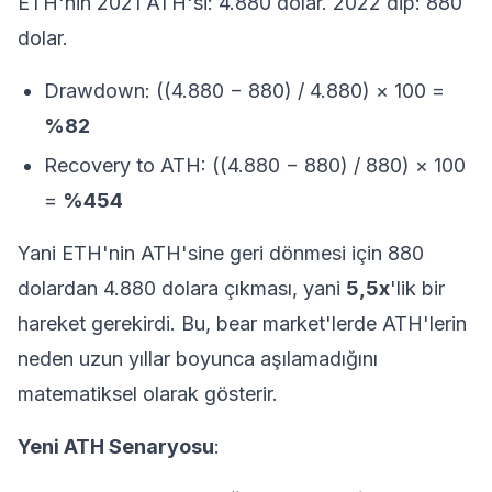
ETH'nin 2021 ATH'si: 4.880 dolar. 2022 dip: 880
dolar.
Drawdown: ((4.880 − 880) / 4.880) × 100 =
%82
Recovery to ATH: ((4.880 − 880) / 880) × 100
=
%454
Yani ETH'nin ATH'sine geri dönmesi için 880
dolardan 4.880 dolara çıkması, yani
5,5x
'lik bir
hareket gerekirdi. Bu, bear market'lerde ATH'lerin
neden uzun yıllar boyunca aşılamadığını
matematiksel olarak gösterir.
Yeni ATH Senaryosu
: