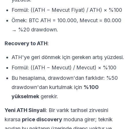
Formül: ((ATH − Mevcut Fiyat) / ATH) × %100
Örnek: BTC ATH = 100.000, Mevcut = 80.000
→ %20 drawdown.
Recovery to ATH
:
ATH'ye geri dönmek için gereken artış yüzdesi.
Formül: ((ATH − Mevcut) / Mevcut) × %100
Bu hesaplama, drawdown'dan farklıdır: %50
drawdown'dan kurtulmak için
%100
yükselmek
gerekir.
Yeni ATH Sinyali
: Bir varlık tarihsel zirvesini
kırarsa
price discovery
moduna girer; teknik
açıdan bu noktanın üzerinde direnç yoktur ve