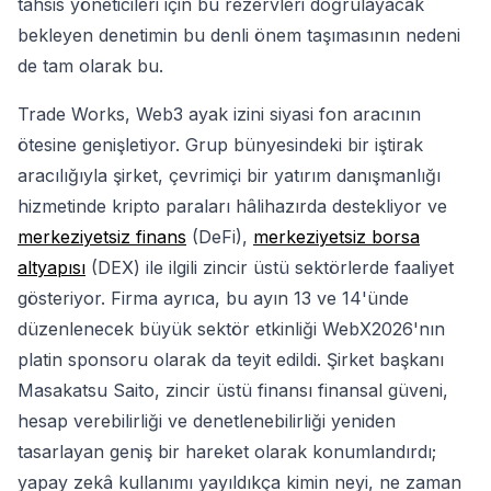
tahsis yöneticileri için bu rezervleri doğrulayacak
bekleyen denetimin bu denli önem taşımasının nedeni
de tam olarak bu.
Trade Works, Web3 ayak izini siyasi fon aracının
ötesine genişletiyor. Grup bünyesindeki bir iştirak
aracılığıyla şirket, çevrimiçi bir yatırım danışmanlığı
hizmetinde kripto paraları hâlihazırda destekliyor ve
merkeziyetsiz finans
(DeFi),
merkeziyetsiz borsa
altyapısı
(DEX) ile ilgili zincir üstü sektörlerde faaliyet
gösteriyor. Firma ayrıca, bu ayın 13 ve 14'ünde
düzenlenecek büyük sektör etkinliği WebX2026'nın
platin sponsoru olarak da teyit edildi. Şirket başkanı
Masakatsu Saito, zincir üstü finansı finansal güveni,
hesap verebilirliği ve denetlenebilirliği yeniden
tasarlayan geniş bir hareket olarak konumlandırdı;
yapay zekâ kullanımı yayıldıkça kimin neyi, ne zaman