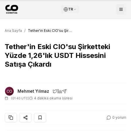
TR
Ana Sayfa
/
Tether'in Eski CIO'su Şirketteki Yüzde 1,26'lık USDT Hissesini Satışa Çıkardı
Tether'in Eski CIO'su Şirketteki
Yüzde 1,26'lık USDT Hissesini
Satışa Çıkardı
Mehmet Yılmaz
4 dakika okuma süresi
(
01:40 UTC
)
0
yorum