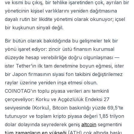
ve kısmi bu çıkış, bir tehlike işaretinden çok, ayrılan bir
yöneticinin kişisel varlıklarını yeniden dağıtmasına
dayalı rutin bir likidite yönetimi olarak okunuyor; içsel
bir kuşkunun sinyali değil.
Bir bütün olarak bakıldığında bu gelişmeler tek bir
yönü işaret ediyor: zincir üstü finansın kurumsal
düzeyde hesap verebilirliğe doğru olgunlaşması —
ister Tether'in ilk tam denetimine boyun eğmesi, ister
bir Japon firmasının siyasi fon takibini değiştirilemez
raylar üzerine yeniden inşa etmesi olsun.
COINOTAG'ın toplu piyasa verileri anı temkinli
çerçeveliyor: Korku ve Açgözlülük Endeksi 27
seviyesinde (Korku), Bitcoin baskınlığı yüzde 69,5'te
tutunuyor ve toplam kripto piyasa değeri 1,85 trilyon
dolar dolayında seyrederek geniş
altcoin
segmentini
tüm zamanların en yükseği
(ATH) çok altında baskı