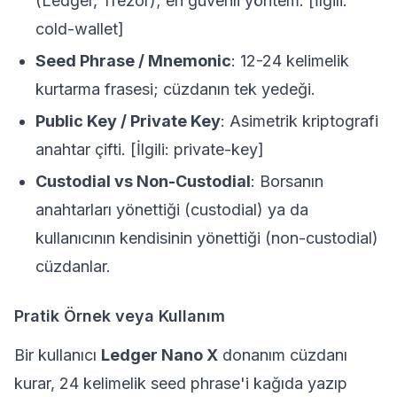
(Ledger, Trezor); en güvenli yöntem. [İlgili:
cold-wallet]
Seed Phrase / Mnemonic
: 12-24 kelimelik
kurtarma frasesi; cüzdanın tek yedeği.
Public Key / Private Key
: Asimetrik kriptografi
anahtar çifti. [İlgili: private-key]
Custodial vs Non-Custodial
: Borsanın
anahtarları yönettiği (custodial) ya da
kullanıcının kendisinin yönettiği (non-custodial)
cüzdanlar.
Pratik Örnek veya Kullanım
Bir kullanıcı
Ledger Nano X
donanım cüzdanı
kurar, 24 kelimelik seed phrase'i kağıda yazıp