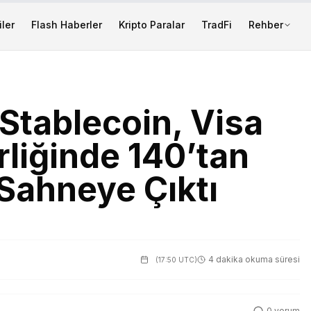
ler
Flash Haberler
Kripto Paralar
TradFi
Rehber
tablecoin, Visa
liğinde 140’tan
 Sahneye Çıktı
4 dakika okuma süresi
(
17:50 UTC
)
0
yorum