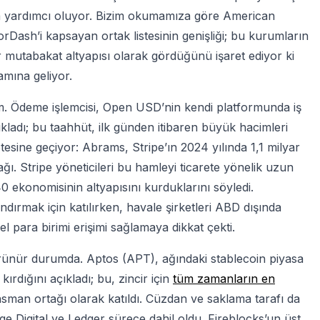
ya yardımcı oluyor. Bizim okumamıza göre American
ash’i kapsayan ortak listesinin genişliği; bu kurumların
bir mutabakat altyapısı olarak gördüğünü işaret ediyor ki
lamına geliyor.
ıtım. Ödeme işlemcisi, Open USD’nin kendi platformunda iş
ıkladı; bu taahhüt, ilk günden itibaren büyük hacimleri
 ötesine geçiyor: Abrams, Stripe’ın 2024 yılında 1,1 milyar
tağı. Stripe yöneticileri bu hamleyi ticarete yönelik uzun
0 ekonomisinin altyapısını kurduklarını söyledi.
dırmak için katılırken, havale şirketleri ABD dışında
l para birimi erişimi sağlamaya dikkat çekti.
örünür durumda. Aptos (APT), ağındaki stablecoin piyasa
ırdığını açıkladı; bu, zincir için
tüm zamanların en
man ortağı olarak katıldı. Cüzdan ve saklama tarafı da
 Digital ve Ledger sürece dahil oldu. Fireblocks’un üst