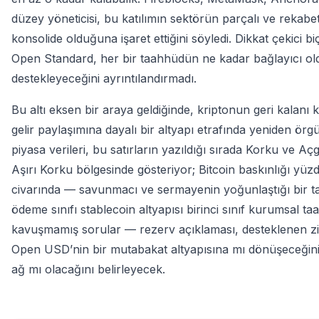
düzey yöneticisi, bu katılımın sektörün parçalı ve rekabet
konsolide olduğuna işaret ettiğini söyledi. Dikkat çekici b
Open Standard, her bir taahhüdün ne kadar bağlayıcı o
destekleyeceğini ayrıntılandırmadı.
Bu altı eksen bir araya geldiğinde, kriptonun geri kalanı
gelir paylaşımına dayalı bir altyapı etrafında yeniden örg
piyasa verileri, bu satırların yazıldığı sırada Korku ve Aç
Aşırı Korku bölgesinde gösteriyor; Bitcoin baskınlığı yüz
civarında — savunmacı ve sermayenin yoğunlaştığı bir tab
ödeme sınıfı stablecoin altyapısı birinci sınıf kurumsal
kavuşmamış sorular — rezerv açıklaması, desteklenen zinc
Open USD’nin bir mutabakat altyapısına mı dönüşeceğin
ağ mı olacağını belirleyecek.