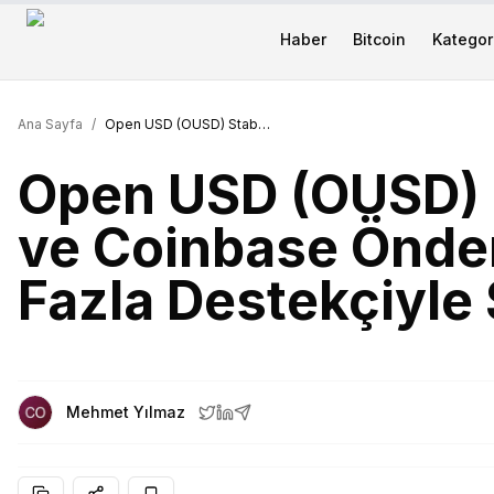
Haber
Bitcoin
Kategori
Ana Sayfa
/
Open USD (OUSD) Stablecoin, Visa ve Coinbase Önderliğinde 140’tan Fazla Destekçiyle Sahneye Çıktı
Open USD (OUSD) S
ve Coinbase Önder
Fazla Destekçiyle
Mehmet Yılmaz