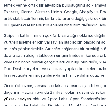
etmek yerine ortak bir altyapıda buluştuğunu açıklama
Express, Klarna, Western Union, Google, Shopify ve DoorD
artık stablecoin’leri niş bir kripto ürünü değil, çekirdek 
bu, geleneksel finans için anlamlı bir tutum değişikliği an
Stripe’ın katılımının en çok fark yarattığı nokta ise dağ
yürüten işletmeler için varsayılan stablecoin olacağını aç
token’a yönlendirebilir. Stripe’ın bağlantısı bir ortaklığın
dolara satın aldığı stablecoin girişimi Bridge’in kurucu or
vadeli bir bahis olarak çerçeveledi ve bugünün değil, 204
DoorDash kuryelere ve satıcılara yapılan ödemeleri hızlan
faaliyet gösteren müşterilere daha hızlı ve daha ucuz yere
Zincir üstü ivme, lansman ortakları arasında şimdiden g
değerinin Haziran ayında 2 milyar doların üzerinde rekor k
yüksek seviyesi
oldu ve Aptos Labs, Open Standard’a lans
en az o kadar kalabalık: Fireblocks, MetaMask, Anchorage