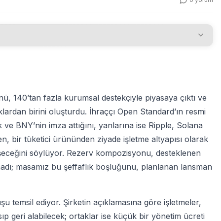
ünü, 140’tan fazla kurumsal destekçiyle piyasaya çıktı ve
aklardan birini oluşturdu. İhraççı Open Standard’ın resmi
ve BNY’nin imza attığını, yanlarına ise Ripple, Solana
en, bir tüketici ürününden ziyade işletme altyapısı olarak
leşeceğini söylüyor. Rezerv kompozisyonu, desteklenen
madı; masamız bu şeffaflık boşluğunu, planlanan lansman
temsil ediyor. Şirketin açıklamasına göre işletmeler,
ıp geri alabilecek; ortaklar ise küçük bir yönetim ücreti