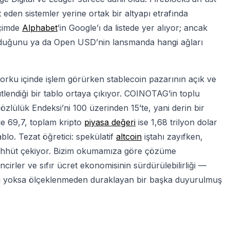
 eden sistemler yerine ortak bir altyapı etrafında
içimde
Alphabet
’in Google’ı da listede yer alıyor; ancak
lduğunu ya da Open USD’nin lansmanda hangi ağları
 korku içinde işlem görürken stablecoin pazarının açık ve
ütlendiği bir tablo ortaya çıkıyor. COINOTAG’in toplu
gözlülük Endeksi’ni 100 üzerinden 15’te, yani derin bir
de 69,7, toplam kripto
piyasa değeri
ise 1,68 trilyon dolar
lo. Tezat öğretici: spekülatif
altcoin
iştahı zayıfken,
 taahhüt çekiyor. Bizim okumamıza göre çözüme
irler ve sıfır ücret ekonomisinin sürdürülebilirliği —
i yoksa ölçeklenmeden duraklayan bir başka duyurulmuş