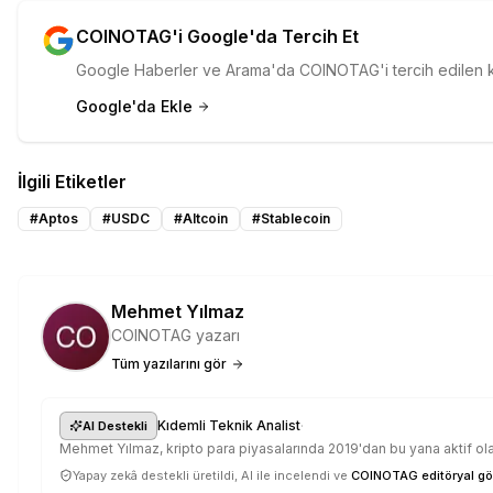
COINOTAG'i Google'da Tercih Et
Google Haberler ve Arama'da COINOTAG'i tercih edilen kay
Google'da Ekle
İlgili Etiketler
#
Aptos
#
USDC
#
Altcoin
#
Stablecoin
Mehmet Yılmaz
COINOTAG yazarı
Tüm yazılarını gör
·
Kıdemli Teknik Analist
AI Destekli
Mehmet Yılmaz, kripto para piyasalarında 2019'dan bu yana aktif olar
Yapay zekâ destekli üretildi, AI ile incelendi ve
COINOTAG editöryal gö