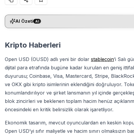
AI Özeti
AI
Kripto Haberleri
Open USD (OUSD) adlı yeni bir dolar
stablecoin
’i Salı g
dijital para etrafında bugüne kadar kurulan en geniş ittif
duyurusu; Coinbase, Visa, Mastercard, Stripe, BlackRock 
ve OKX gibi kripto isimlerinin eklendiğini doğruluyor. Tok
konumlandırılıyor ve şirket lansmanın yıl içinde gerçek
blok zincirleri ve beklenen toplam hacim henüz açıklan
öncesindeki en kritik belirsizlik olarak işaretliyor.
Ekonomik tasarım, mevcut oyunculardan en keskin kopuşu 
Open USD’yi sıfır maliyetle ve hacim sınırı olmaksızın bas