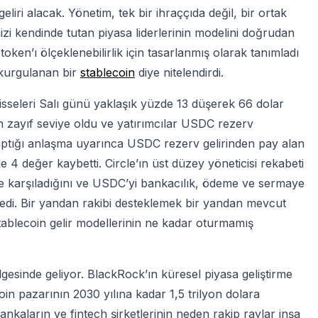
iri alacak. Yönetim, tek bir ihraççıda değil, bir ortak
zi kendinde tutan piyasa liderlerinin modelini doğrudan
ken’ı ölçeklenebilirlik için tasarlanmış olarak tanımladı
 kurgulanan bir
stablecoin
diye nitelendirdi.
hisseleri Salı günü yaklaşık yüzde 13 düşerek 66 dolar
n zayıf seviye oldu ve yatırımcılar USDC rezerv
 yaptığı anlaşma uyarınca USDC rezerv gelirinden pay alan
4 değer kaybetti. Circle’ın üst düzey yöneticisi rekabeti
e karşıladığını ve USDC’yi bankacılık, ödeme ve sermaye
ledi. Bir yandan rakibi desteklemek bir yandan mevcut
tablecoin gelir modellerinin ne kadar oturmamış
gesinde geliyor. BlackRock’ın küresel piyasa geliştirme
lecoin pazarının 2030 yılına kadar 1,5 trilyon dolara
kaların ve fintech şirketlerinin neden rakip raylar inşa