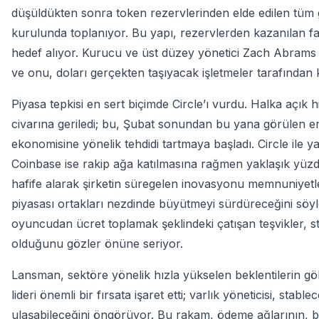
düşüldükten sonra token rezervlerinden elde edilen tüm gel
kurulunda toplanıyor. Bu yapı, rezervlerden kazanılan fai
hedef alıyor. Kurucu ve üst düzey yönetici Zach Abrams to
ve onu, doları gerçekten taşıyacak işletmeler tarafından
Piyasa tepkisi en sert biçimde Circle’ı vurdu. Halka açık 
civarına geriledi; bu, Şubat sonundan bu yana görülen e
ekonomisine yönelik tehdidi tartmaya başladı. Circle ile
Coinbase ise rakip ağa katılmasına rağmen yaklaşık yüzde 
hafife alarak şirketin süregelen inovasyonu memnuniyetl
piyasası ortakları nezdinde büyütmeyi sürdüreceğini söy
oyuncudan ücret toplamak şeklindeki çatışan teşvikler, s
olduğunu gözler önüne seriyor.
Lansman, sektöre yönelik hızla yükselen beklentilerin göl
lideri önemli bir fırsata işaret etti; varlık yöneticisi, stab
ulaşabileceğini öngörüyor. Bu rakam, ödeme ağlarının, ban