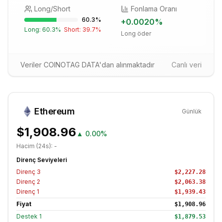
Long/Short
Fonlama Oranı
60.3
%
+
0.0020
%
Long:
60.3
%
Short:
39.7
%
Long öder
Veriler COINOTAG DATA'dan alınmaktadır
Canlı veri
Ethereum
Günlük
$1,908.96
▲
0.00%
Hacim (24s):
-
Direnç Seviyeleri
Direnç
3
$2,227.28
Direnç
2
$2,063.38
Direnç
1
$1,939.43
Fiyat
$1,908.96
Destek
1
$1,879.53