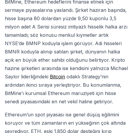
BitMine, Ethereum hedeflerini finanse etmek için
sermaye piyasalarına yaslandı. Şirket haziran başında,
hisse başına 80 dolardan yüzde 9,50 kuponlu 3,5
milyon adet A Serisi süresiz imtiyazlı hisselik halka arzı
tamamladı; söz konusu menkul kıymetler artık
NYSE’de BMNP koduyla işlem görüyor. Adi hisseleri
BMNR koduyla alınıp satılan şirket, dünyanın halka
açık en büyük ether sahibi olduğunu belirtiyor. Kripto
hazine şirketleri arasında ise kendisini yalnızca Michael
Saylor liderliğindeki
Bitcoin
odaklı Strategy’nin
ardından ikinci sıraya yerleştiriyor. Bu konumlanma,
BitMine’ı kurumsal Ethereum maruziyeti için hisse
senedi piyasasındaki en net vekil haline getiriyor.
Ethereum’un spot piyasası ise genel düşüş eğilimini
koruyor ve tüm zamanların en yükseğinin çok altında
seyrediyor. ETH, eski 1.850 dolar desteğini kırıp