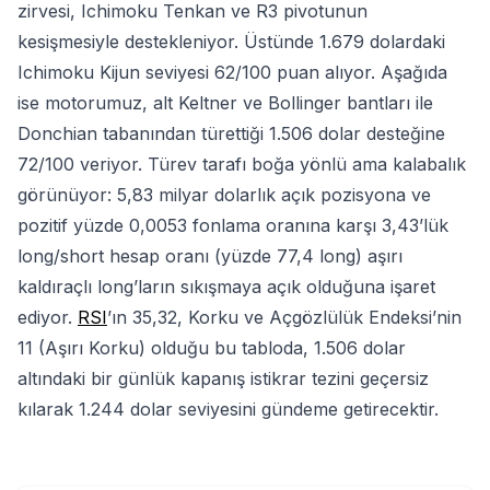
zirvesi, Ichimoku Tenkan ve R3 pivotunun
kesişmesiyle destekleniyor. Üstünde 1.679 dolardaki
Ichimoku Kijun seviyesi 62/100 puan alıyor. Aşağıda
ise motorumuz, alt Keltner ve Bollinger bantları ile
Donchian tabanından türettiği 1.506 dolar desteğine
72/100 veriyor. Türev tarafı boğa yönlü ama kalabalık
görünüyor: 5,83 milyar dolarlık açık pozisyona ve
pozitif yüzde 0,0053 fonlama oranına karşı 3,43’lük
long/short hesap oranı (yüzde 77,4 long) aşırı
kaldıraçlı long’ların sıkışmaya açık olduğuna işaret
ediyor.
RSI
’ın 35,32, Korku ve Açgözlülük Endeksi’nin
11 (Aşırı Korku) olduğu bu tabloda, 1.506 dolar
altındaki bir günlük kapanış istikrar tezini geçersiz
kılarak 1.244 dolar seviyesini gündeme getirecektir.