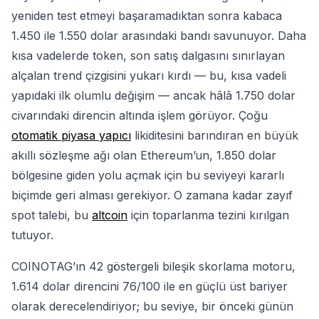
yeniden test etmeyi başaramadıktan sonra kabaca
1.450 ile 1.550 dolar arasındaki bandı savunuyor. Daha
kısa vadelerde token, son satış dalgasını sınırlayan
alçalan trend çizgisini yukarı kırdı — bu, kısa vadeli
yapıdaki ilk olumlu değişim — ancak hâlâ 1.750 dolar
civarındaki direncin altında işlem görüyor. Çoğu
otomatik piyasa yapıcı
likiditesini barındıran en büyük
akıllı sözleşme ağı olan Ethereum’un, 1.850 dolar
bölgesine giden yolu açmak için bu seviyeyi kararlı
biçimde geri alması gerekiyor. O zamana kadar zayıf
spot talebi, bu
altcoin
için toparlanma tezini kırılgan
tutuyor.
COINOTAG’ın 42 göstergeli bileşik skorlama motoru,
1.614 dolar direncini 76/100 ile en güçlü üst bariyer
olarak derecelendiriyor; bu seviye, bir önceki günün