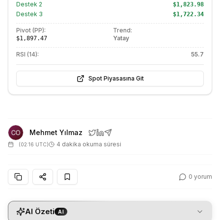
Destek
2
$1,823.98
Destek
3
$1,722.34
Pivot (PP):
Trend:
Yatay
$1,897.47
RSI (14):
55.7
Spot Piyasasına Git
Mehmet Yılmaz
4 dakika okuma süresi
(
02:16 UTC
)
0
yorum
AI Özeti
AI