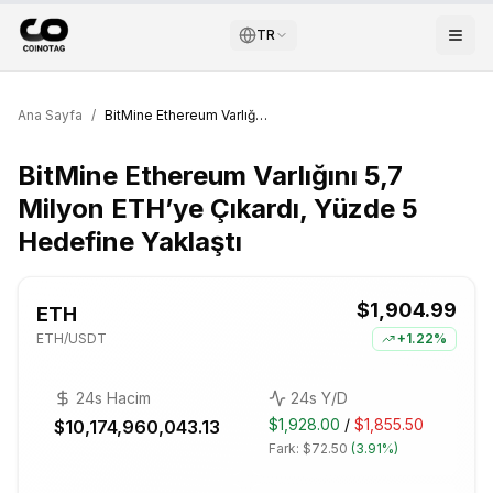
TR
Ana Sayfa
/
BitMine Ethereum Varlığını 5,7 Milyon ETH’ye Çıkardı, Yüzde 5 Hedefine Yaklaştı
BitMine Ethereum Varlığını 5,7
Milyon ETH’ye Çıkardı, Yüzde 5
Hedefine Yaklaştı
$1,904.99
ETH
ETH
/USDT
+
1.22%
24s Hacim
24s Y/D
$1,928.00
/
$1,855.50
$10,174,960,043.13
Fark:
$72.50
(
3.91%
)