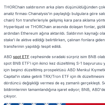
THORChain saldırısının arka planı düşünüldüğünden çok 
analiz firması Chainalysis'in paylaştığı bulgulara göre sal
chain) fon transferleriyle gelişmiş kara para aklama yö
Hyperliquid ve THORChain arasında dolaşan fonlar, gizlil
ardından Ethereum ağına aktarıldı. Saldırının kaynağı olar
stake'i ile aktive edildiği belirtilirken, çalınan fonlara 
transferinin yapıldığı tespit edildi.
ABD
spot ETF
cephesinde sıradaki sürpriz isim BNB olabi
spot BNB ETF'i için ikinci kez düzeltilmiş S-1 başvurusu
için beşinci düzeltilmiş prospektüsü ABD Menkul Kıyme
Capital'in stake getirili TRX/Tron ETF için ilk düzeltmesin
dördüncü değişikliği vermesi de eş zamanlı gerçekleşti.
bildirimlerinin tamamlandığına işaret ediyor; BNB, ABD'd
çıkıyor.