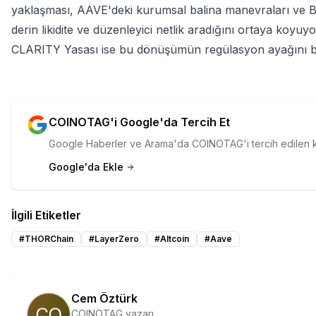
yaklaşması, AAVE'deki kurumsal balina manevraları ve B
derin likidite ve düzenleyici netlik aradığını ortaya koyu
CLARITY Yasası ise bu dönüşümün regülasyon ayağını be
COINOTAG'i Google'da Tercih Et
Google Haberler ve Arama'da COINOTAG'i tercih edilen kay
Google'da Ekle
İlgili Etiketler
#
THORChain
#
LayerZero
#
Altcoin
#
Aave
Cem Öztürk
COINOTAG yazarı