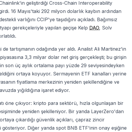
hainlink'in geliştirdiği Cross-Chain Interoperability
irdi. 16 Mayıs'taki 292 milyon dolarlık kaybın ardından
destekli varlığını CCIP'ye taşıdığını açıkladı. Bağımsız
ltyapı gerekçeleriyle yapılan geçişe Kelp
DAO
, Solv
latıldı.
de tartışmanın odağında yer aldı. Analist Ali Martinez'in
yasasına 3,3 milyar dolar net giriş gerçekleşti; bu girişin
'in son üç aylık ortalama payı yüzde 29 seviyesindeyken
öneldiğini ortaya koyuyor. Sermayenin ETF kanalları yerine
sanın fiyatlama merkezinin yeniden şekillendiğine ve
avuzda yığıldığına işaret ediyor.
tı öne çıkıyor: kripto para sektörü, hızla olgunlaşan bir
işiminde yeniden şekilleniyor. Bir yanda LayerZero'dan
rtaya çıkardığı güvenlik açıkları, çapraz zincir
ini gösteriyor. Diğer yanda spot BNB ETF'inin onay eşiğine