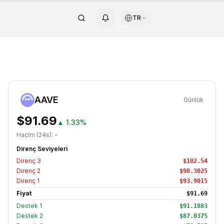
TR
AAVE
Günlük
$91.69
▲
1.33%
Hacim (24s):
-
Direnç Seviyeleri
Direnç
3
$102.54
Direnç
2
$98.3025
Direnç
1
$93.9015
Fiyat
$91.69
Destek
1
$91.1883
Destek
2
$87.0375