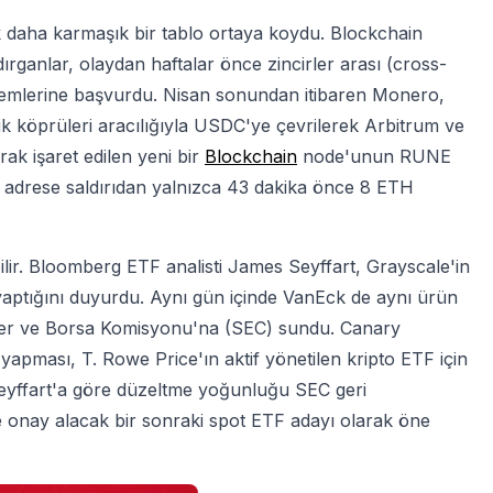
daha karmaşık bir tablo ortaya koydu. Blockchain
dırganlar, olaydan haftalar önce zincirler arası (cross-
ntemlerine başvurdu. Nisan sonundan itibaren Monero,
ik köprüleri aracılığıyla USDC'ye çevrilerek Arbitrum ve
ak işaret edilen yeni bir
Blockchain
node'unun RUNE
giden adrese saldırıdan yalnızca 43 dakika önce 8 ETH
lir. Bloomberg ETF analisti James Seyffart, Grayscale'in
 yaptığını duyurdu. Aynı gün içinde VanEck de aynı ürün
tler ve Borsa Komisyonu'na (SEC) sundu. Canary
i yapması, T. Rowe Price'ın aktif yönetilen kripto ETF için
 Seyffart'a göre düzeltme yoğunluğu SEC geri
e onay alacak bir sonraki spot ETF adayı olarak öne