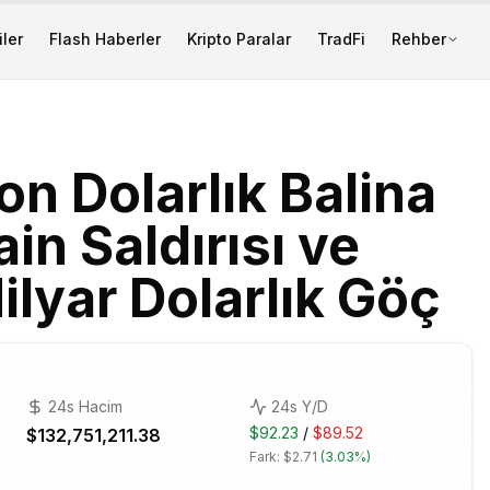
ler
Flash Haberler
Kripto Paralar
TradFi
Rehber
n Dolarlık Balina
n Saldırısı ve
lyar Dolarlık Göç
24s Hacim
24s Y/D
$92.23
/
$89.52
$132,751,211.38
Fark:
$2.71
(
3.03%
)