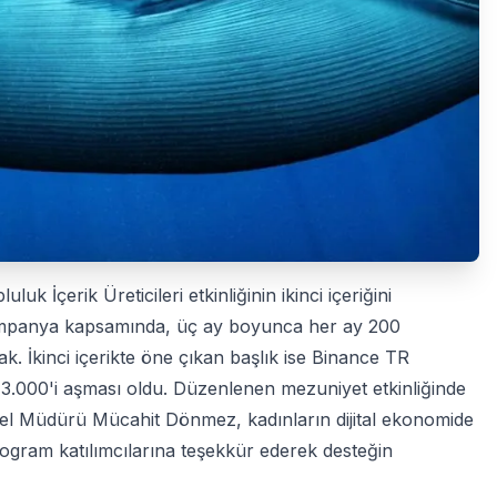
k İçerik Üreticileri etkinliğinin ikinci içeriğini
mpanya kapsamında, üç ay boyunca her ay 200
cak. İkinci içerikte öne çıkan başlık ise Binance TR
3.000'i aşması oldu. Düzenlenen mezuniyet etkinliğinde
enel Müdürü Mücahit Dönmez, kadınların dijital ekonomide
ogram katılımcılarına teşekkür ederek desteğin