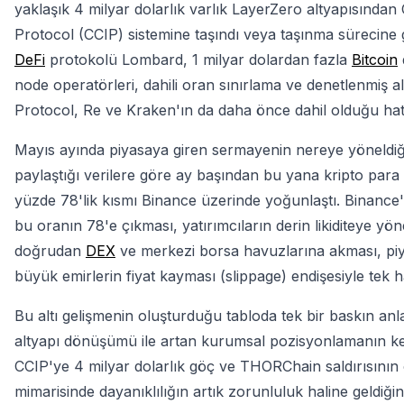
yaklaşık 4 milyar dolarlık varlık LayerZero altyapısından C
Protocol (CCIP) sistemine taşındı veya taşınma sürecine g
DeFi
protokolü Lombard, 1 milyar dolardan fazla
Bitcoin
node operatörleri, dahili oran sınırlama ve denetlenmiş a
Protocol, Re ve Kraken'ın da daha önce dahil olduğu hatır
Mayıs ayında piyasaya giren sermayenin nereye yöneldiği 
paylaştığı verilere göre ay başından bu yana kripto para pi
yüzde 78'lik kısmı Binance üzerinde yoğunlaştı. Binance
bu oranın 78'e çıkması, yatırımcıların derin likiditeye y
doğrudan
DEX
ve merkezi borsa havuzlarına akması, piya
büyük emirlerin fiyat kayması (slippage) endişesiyle tek h
Bu altı gelişmenin oluşturduğu tabloda tek bir baskın anla
altyapı dönüşümü ile artan kurumsal pozisyonlamanın kes
CCIP'ye 4 milyar dolarlık göç ve THORChain saldırısının o
mimarisinde dayanıklılığın artık zorunluluk haline geldiğ