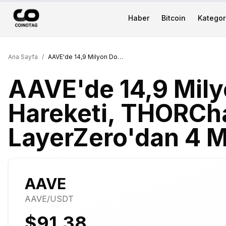
Haber
Bitcoin
Kategori
Ana Sayfa
/
AAVE'de 14,9 Milyon Dolarlık Balina Hareketi, THORChain Saldırısı ve LayerZero'dan 4 Milyar Dolarlık Göç
AAVE'de 14,9 Milyo
Hareketi, THORChai
LayerZero'dan 4 Mi
AAVE
AAVE
/USDT
$91.38