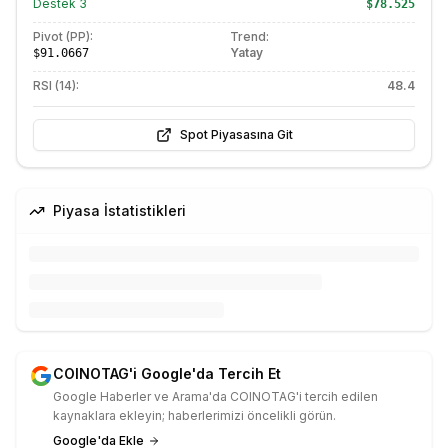
Destek
3
$78.525
Pivot (PP):
Trend:
Yatay
$91.0667
RSI (14):
48.4
Spot Piyasasına Git
Piyasa İstatistikleri
COINOTAG'i Google'da Tercih Et
Google Haberler ve Arama'da COINOTAG'i tercih edilen
kaynaklara ekleyin; haberlerimizi öncelikli görün.
Google'da Ekle