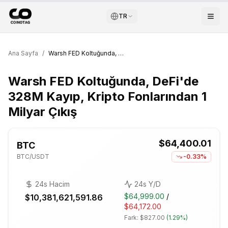
TR
Ana Sayfa
/
Warsh FED Koltuğunda, DeFi'de 328M Kayıp, Kripto Fonlarından 1 Milyar Çıkış
Warsh FED Koltuğunda, DeFi'de
328M Kayıp, Kripto Fonlarından 1
Milyar Çıkış
$64,400.01
BTC
BTC
/USDT
-0.33%
24s Hacim
24s Y/D
$64,999.00
/
$10,381,621,591.86
$64,172.00
Fark:
$827.00
(
1.29%
)