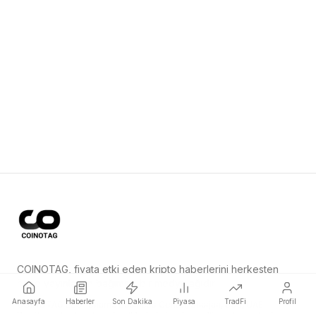
COINOTAG, fiyata etki eden kripto haberlerini herkesten
önce yayınlayan bağımsız bir medya ağıdır.
Anasayfa
Haberler
Son Dakika
Piyasa
TradFi
Profil
COINOTAG LLC · Shams Business Center, Sharjah, 839, UAE
Kayıtlı medya kuruluşu; içeriklerimiz tarafsız editoryal standartlara