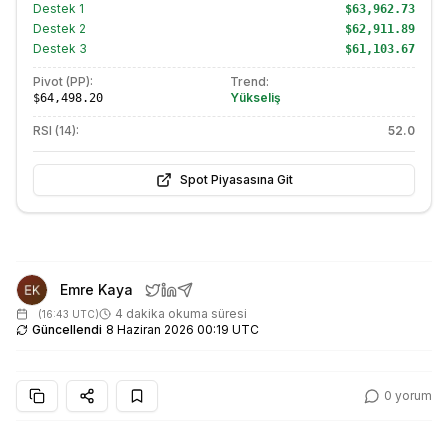
Destek
1
$63,962.73
Destek
2
$62,911.89
Destek
3
$61,103.67
Pivot (PP):
Trend:
Yükseliş
$64,498.20
RSI (14):
52.0
Spot Piyasasına Git
Emre Kaya
4 dakika okuma süresi
(
16:43 UTC
)
Güncellendi
8 Haziran 2026 00:19 UTC
0
yorum