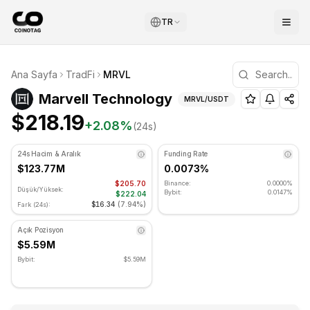
TR
Marvell Technology Teknik Analizi
Ana Sayfa
TradFi
MRVL
Marvell Technology şu anda $218.19 seviyesinde işlem gör
(
MRVL
) Fiyatı ve Te
Marvell Technology
MRVL
/USDT
$218.19
+
2.08
%
(24s)
24s Hacim & Aralık
Funding Rate
$123.77M
0.0073%
$205.70
Binance:
0.0000%
Düşük/Yüksek:
Bybit:
0.0147%
$222.04
$16.34
(
7.94%
)
Fark (24s):
Açık Pozisyon
$5.59M
Bybit:
$5.59M