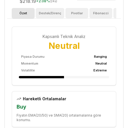
$218.19
+
2.08
%
(24s)
Özet
Destek/Direnç
Pivotlar
Fibonacci
Göster
Kapsamlı Teknik Analiz
Neutral
Piyasa Durumu
Ranging
Momentum
Neutral
Volatilite
Extreme
Hareketli Ortalamalar
Buy
Fiyatın EMA(20/50) ve SMA(20) ortalamalarına göre
konumu.