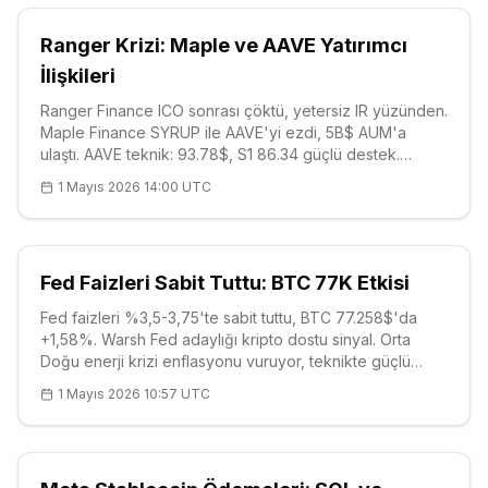
Ranger Krizi: Maple ve AAVE Yatırımcı
İlişkileri
Ranger Finance ICO sonrası çöktü, yetersiz IR yüzünden.
Maple Finance SYRUP ile AAVE'yi ezdi, 5B$ AUM'a
ulaştı. AAVE teknik: 93.78$, S1 86.34 güçlü destek.
Kurumsal teminatlar (BlackRock BUIDL) verimliliği artırıyor.
1 Mayıs 2026 14:00 UTC
Piyasa olgunlaşıyor.
Fed Faizleri Sabit Tuttu: BTC 77K Etkisi
Fed faizleri %3,5-3,75'te sabit tuttu, BTC 77.258$'da
+1,58%. Warsh Fed adaylığı kripto dostu sinyal. Orta
Doğu enerji krizi enflasyonu vuruyor, teknikte güçlü
destekler: 71K-75K. Coinbase MEGA listelemesi ve META
1 Mayıs 2026 10:57 UTC
stablecoin hamlesi öne çıkıyor.