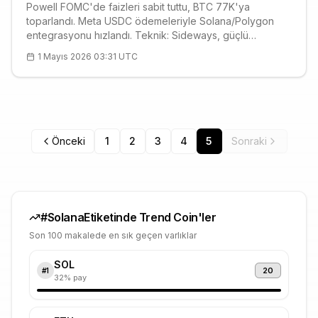
Powell FOMC'de faizleri sabit tuttu, BTC 77K'ya
toparlandı. Meta USDC ödemeleriyle Solana/Polygon
entegrasyonu hızlandı. Teknik: Sideways, güçlü
destekler 71-75K, direnç 79K. Teknoloji bilançoları AI
1 Mayıs 2026 03:31 UTC
büyümesini doğruladı.
Önceki
1
2
3
4
5
Sonraki
#
Solana
Etiketinde Trend Coin'ler
Son 100 makalede en sık geçen varlıklar
SOL
20
#
1
32
% pay