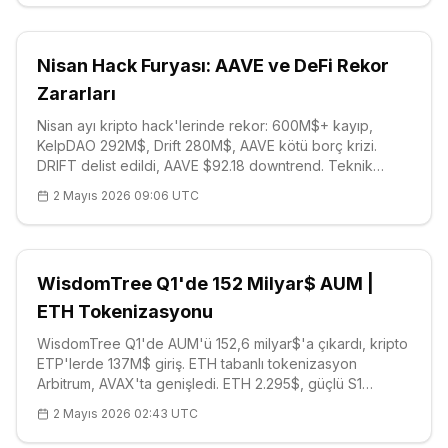
Nisan Hack Furyası: AAVE ve DeFi Rekor
Zararları
Nisan ayı kripto hack'lerinde rekor: 600M$+ kayıp,
KelpDAO 292M$, Drift 280M$, AAVE kötü borç krizi.
DRIFT delist edildi, AAVE $92.18 downtrend. Teknik
seviyeler ve sosyal mühendislik taktikleri analiz edildi.
2 Mayıs 2026 09:06 UTC
DeFi güvenliği evriliyor.
WisdomTree Q1'de 152 Milyar$ AUM |
ETH Tokenizasyonu
WisdomTree Q1'de AUM'ü 152,6 milyar$'a çıkardı, kripto
ETP'lerde 137M$ giriş. ETH tabanlı tokenizasyon
Arbitrum, AVAX'ta genişledi. ETH 2.295$, güçlü S1
2.244$. Coinbase MegaETH listelemesi ekosistemi
2 Mayıs 2026 02:43 UTC
güçlendiriyor. Yeni ETP'ler BTC/ETH/SOL için.