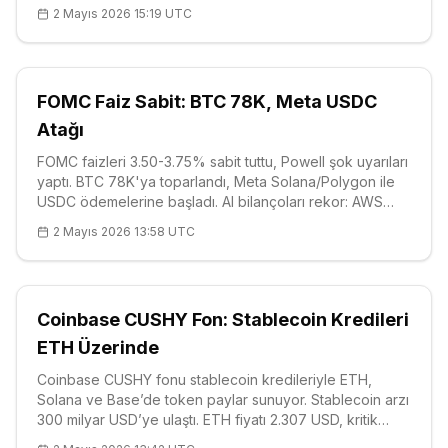
inceleme. DRIFT $0.04'te, bearish trend. Solana
2 Mayıs 2026 15:19 UTC
ekosistemi etkilendi.
FOMC Faiz Sabit: BTC 78K, Meta USDC
Atağı
FOMC faizleri 3.50-3.75% sabit tuttu, Powell şok uyarıları
yaptı. BTC 78K'ya toparlandı, Meta Solana/Polygon ile
USDC ödemelerine başladı. AI bilançoları rekor: AWS
37.59B$. Teknik: RSI 61, R1 79K güçlü direnç. Piyasa
2 Mayıs 2026 13:58 UTC
temkinli.
Coinbase CUSHY Fon: Stablecoin Kredileri
ETH Üzerinde
Coinbase CUSHY fonu stablecoin kredileriyle ETH,
Solana ve Base’de token paylar sunuyor. Stablecoin arzı
300 milyar USD’ye ulaştı. ETH fiyatı 2.307 USD, kritik
destekler 2.222 USD. MegaETH listeleme ve META