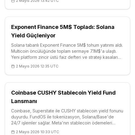
2 Mayıs 2026 13:42 UTC
ödemeleri ekosistemi güçlendiriyor. Kurumsal geçiş
hızlanıyor.
Exponent Finance 5M$ Topladı: Solana
Yield Güçleniyor
Solana tabanlı Exponent Finance 5M$ tohum yatırımı aldı.
Multicoin öncülüğünde toplam sermaye 7.1M$'a ulaştı.
Yeni platform zincir üstü faiz defteri ve strateji kasaları
getiriyor. SOL fiyatı $83.87, güçlü destek $80.86.
2 Mayıs 2026 12:35 UTC
META/Stripe Solana ödemeleri ekosistemi güçlendiriyor.
2B$+ hacim, 35K+ kullanıcı.
Coinbase CUSHY Stablecoin Yield Fund
Lansmanı
Coinbase, Superstate ile CUSHY stablecoin yield fonunu
duyurdu. FundOS ile tokenizasyon, Solana/Base'de
24/7 işlemler sağlar. Meta'nın stablecoin ödemeleri
adoptionu artırıyor. APEX destek/direnç seviyeleri: S1
2 Mayıs 2026 10:33 UTC
$0.2889, R1 $0.2920. Kurumsal DeFi entegrasyonu