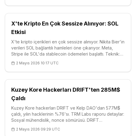
hızlanıyor.
X'te Kripto En Çok Sessize Alınıyor: SOL
Etkisi
X'te kripto içerikleri en çok sessize alınıyor. Nikita Bier'in
verileri SOL bağlantılı hamleleri öne çıkarıyor. Meta,
Stripe ile SOL'da stablecoin ödemeleri başlattı. Teknik:
$83.96, güçlü destek $80.88. Kaliteli içerik şart.
2 Mayıs 2026 10:17 UTC
Kuzey Kore Hackerları DRIFT'ten 285M$
Çaldı
Kuzey Kore hackerları DRIFT ve Kelp DAO'dan 577M$
çaldı, yılın hacklerinin %76'sı. TRM Labs raporu detaylar:
Sosyal mühendislik, nonce sömürüsü. DRIFT
Upbit/Bithumb'dan delist edildi. Kuzey Kore payı %76
2 Mayıs 2026 09:29 UTC
rekoru kırdı. Savunmalar evrilmeli.