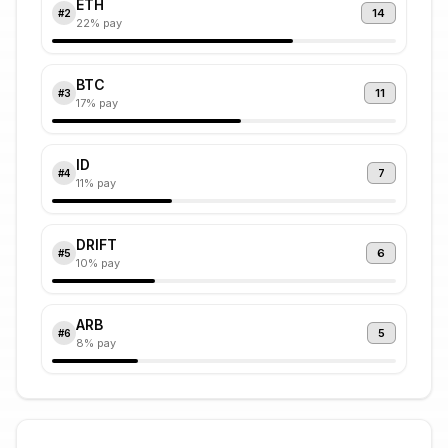
ETH
14
#
2
22
% pay
BTC
11
#
3
17
% pay
ID
7
#
4
11
% pay
DRIFT
6
#
5
10
% pay
ARB
5
#
6
8
% pay