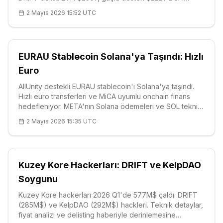
kayıpları 770M$'ı aştı; multisig şart. LP onaylarını iptal
2 Mayıs 2026 15:52 UTC
edin!
EURAU Stablecoin Solana'ya Taşındı: Hızlı
Euro
AllUnity destekli EURAU stablecoin'i Solana'ya taşındı.
Hızlı euro transferleri ve MiCA uyumlu onchain finans
hedefleniyor. META'nın Solana ödemeleri ve SOL teknik
verileriyle ekosistem güçleniyor. Fiyat $83.99, güçlü
2 Mayıs 2026 15:35 UTC
destekler $80.92'de.
Kuzey Kore Hackerları: DRIFT ve KelpDAO
Soygunu
Kuzey Kore hackerları 2026 Q1'de 577M$ çaldı: DRIFT
(285M$) ve KelpDAO (292M$) hackleri. Teknik detaylar,
fiyat analizi ve delisting haberiyle derinlemesine