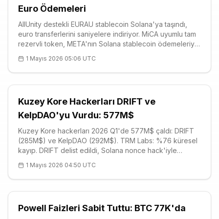
Euro Ödemeleri
AllUnity destekli EURAU stablecoin Solana'ya taşındı,
euro transferlerini saniyelere indiriyor. MiCA uyumlu tam
rezervli token, META'nın Solana stablecoin ödemeleriyle
güçleniyor. SOL $83.86 (+1.72%), güçlü desteklerde.
1 Mayıs 2026 05:06 UTC
Euro stablecoin pazarı 1 milyar dolara yaklaştı.
Kuzey Kore Hackerları DRIFT ve
KelpDAO'yu Vurdu: 577M$
Kuzey Kore hackerları 2026 Q1'de 577M$ çaldı: DRIFT
(285M$) ve KelpDAO (292M$). TRM Labs: %76 küresel
kayıp. DRIFT delist edildi, Solana nonce hack'iyle
vuruldu. Kuzey Kore payı %64'e çıktı. Yeni savunmalar
1 Mayıs 2026 04:50 UTC
şart.
Powell Faizleri Sabit Tuttu: BTC 77K'da