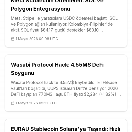
Meta Stablecoin Ödemeleri: SOL ve
Polygon Entegrasyonu
Meta, Stripe ile yaratıcılara USDC ödemesi başlattı: SOL
ve Polygon ağları kullanılıyor. Kolombiya-Filipinler'de
aktif. SOL fiyatı $84.17, güçlü destekler $83.10.
Stablecoin'ler ödemeleri dönüştürüyor, Visa hacmi 7B$.
1 Mayıs 2026 09:08 UTC
Detaylar için oku.
Wasabi Protocol Hack: 4.55M$ DeFi
Soygunu
Wasabi Protocol hack’te 4.55M$ kaybedildi. ETH/Base
vault’ları boşaltıldı, UUPS istismarı Drift’e benziyor. 2026
DeFi kayıpları 770M$’ı aştı. ETH fiyatı $2,284 (+1.82%),
güçlü destekler S1 $2,243. Kullanıcılar LP onaylarını iptal
1 Mayıs 2026 05:21 UTC
etsin. DRIFT delist edildi.
EURAU Stablecoin Solana'ya Taşındı: Hızlı