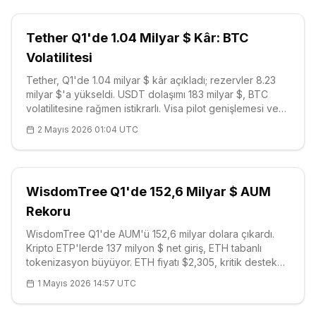
Tether Q1'de 1.04 Milyar $ Kâr: BTC
Volatilitesi
Tether, Q1'de 1.04 milyar $ kâr açıkladı; rezervler 8.23
milyar $'a yükseldi. USDT dolaşımı 183 milyar $, BTC
volatilitesine rağmen istikrarlı. Visa pilot genişlemesi ve
Coinbase MegaETH listelemesi talebi artırıyor. BTC
2 Mayıs 2026 01:04 UTC
destek: $71K-$75K.
WisdomTree Q1'de 152,6 Milyar $ AUM
Rekoru
WisdomTree Q1'de AUM'ü 152,6 milyar dolara çıkardı.
Kripto ETP'lerde 137 milyon $ net giriş, ETH tabanlı
tokenizasyon büyüyor. ETH fiyatı $2,305, kritik destek
$2,265. Coinbase MegaETH vadeli listelemesi
1 Mayıs 2026 14:57 UTC
ekosistemi destekliyor.