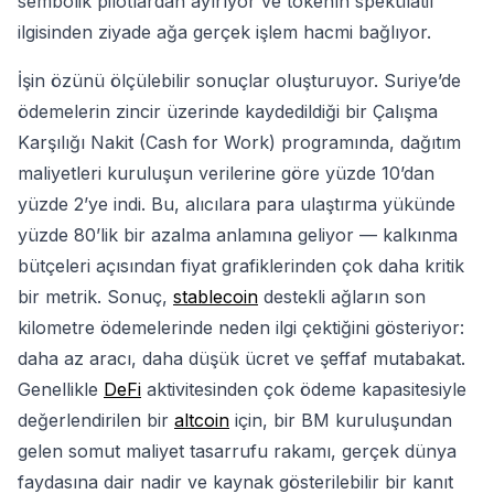
sembolik pilotlardan ayırıyor ve tokenın spekülatif
ilgisinden ziyade ağa gerçek işlem hacmi bağlıyor.
İşin özünü ölçülebilir sonuçlar oluşturuyor. Suriye’de
ödemelerin zincir üzerinde kaydedildiği bir Çalışma
Karşılığı Nakit (Cash for Work) programında, dağıtım
maliyetleri kuruluşun verilerine göre yüzde 10’dan
yüzde 2’ye indi. Bu, alıcılara para ulaştırma yükünde
yüzde 80’lik bir azalma anlamına geliyor — kalkınma
bütçeleri açısından fiyat grafiklerinden çok daha kritik
bir metrik. Sonuç,
stablecoin
destekli ağların son
kilometre ödemelerinde neden ilgi çektiğini gösteriyor:
daha az aracı, daha düşük ücret ve şeffaf mutabakat.
Genellikle
DeFi
aktivitesinden çok ödeme kapasitesiyle
değerlendirilen bir
altcoin
için, bir BM kuruluşundan
gelen somut maliyet tasarrufu rakamı, gerçek dünya
faydasına dair nadir ve kaynak gösterilebilir bir kanıt