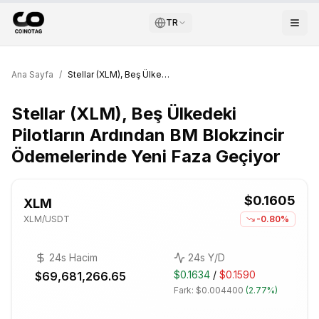
TR
Ana Sayfa
/
Stellar (XLM), Beş Ülkedeki Pilotların Ardından BM Blokzincir Ödemelerinde Yeni Faza Geçiyor
Stellar (XLM), Beş Ülkedeki
Pilotların Ardından BM Blokzincir
Ödemelerinde Yeni Faza Geçiyor
$0.1605
XLM
XLM
/USDT
-0.80%
24s Hacim
24s Y/D
$0.1634
/
$0.1590
$69,681,266.65
Fark:
$0.004400
(
2.77%
)