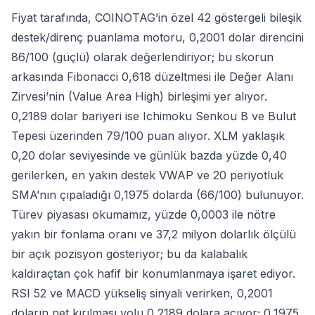
Fiyat tarafında, COINOTAG’in özel 42 göstergeli bileşik
destek/direnç puanlama motoru, 0,2001 dolar direncini
86/100 (güçlü) olarak değerlendiriyor; bu skorun
arkasında Fibonacci 0,618 düzeltmesi ile Değer Alanı
Zirvesi’nin (Value Area High) birleşimi yer alıyor.
0,2189 dolar bariyeri ise Ichimoku Senkou B ve Bulut
Tepesi üzerinden 79/100 puan alıyor. XLM yaklaşık
0,20 dolar seviyesinde ve günlük bazda yüzde 0,40
gerilerken, en yakın destek VWAP ve 20 periyotluk
SMA’nın çıpaladığı 0,1975 dolarda (66/100) bulunuyor.
Türev piyasası okumamız, yüzde 0,0003 ile nötre
yakın bir fonlama oranı ve 37,2 milyon dolarlık ölçülü
bir açık pozisyon gösteriyor; bu da kalabalık
kaldıraçtan çok hafif bir konumlanmaya işaret ediyor.
RSI 52 ve MACD yükseliş sinyali verirken, 0,2001
doların net kırılması yolu 0,2189 dolara açıyor; 0,1975