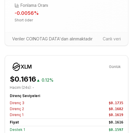
Fonlama Oranı
-0.0056
%
Short öder
Veriler COINOTAG DATA'dan alınmaktadır
Canlı veri
XLM
Günlük
$0.1616
▲
0.12%
Hacim (24s):
-
Direnç Seviyeleri
Direnç
3
$0.1735
Direnç
2
$0.1682
Direnç
1
$0.1619
Fiyat
$0.1616
Destek
1
$0.1597