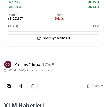
Destek
2
$0.1554
Destek
3
$0.1395
Pivot (PP):
Trend:
Düşüş
$0.161867
RSI (14):
32.0
Spot Piyasasına Git
Mehmet Yılmaz
4 dakika okuma süresi
(
18:31 UTC
)
0
yorum
XLM Haberleri