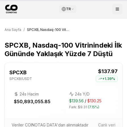
TR
Ana Sayfa
/
SPCXB, Nasdaq-100 Vitrinindeki İlk Gününde Yaklaşık Yüzde 7 Düştü
SPCXB, Nasdaq-100 Vitrinindeki İlk
Gününde Yaklaşık Yüzde 7 Düştü
$137.97
SPCXB
SPCXB
/USDT
+
1.39%
24s Hacim
24s Y/D
$139.56
/
$130.25
$50,893,055.85
Fark:
$9.31
(
7.15%
)
Veriler COINOTAG DATA'dan alınmaktadır
Canlı veri