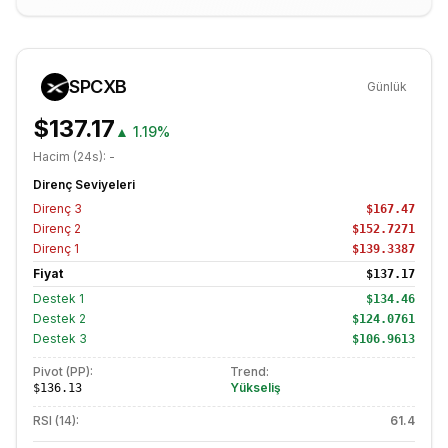
SPCXB
Günlük
$137.17
▲
1.19%
Hacim (24s):
-
Direnç Seviyeleri
Direnç
3
$167.47
Direnç
2
$152.7271
Direnç
1
$139.3387
Fiyat
$137.17
Destek
1
$134.46
Destek
2
$124.0761
Destek
3
$106.9613
Pivot (PP):
Trend:
Yükseliş
$136.13
RSI (14):
61.4