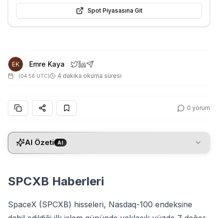
Spot Piyasasına Git
Emre Kaya
4 dakika okuma süresi
(
04:56 UTC
)
0
yorum
AI Özeti
AI
SPCXB Haberleri
SpaceX (SPCXB) hisseleri, Nasdaq-100 endeksine