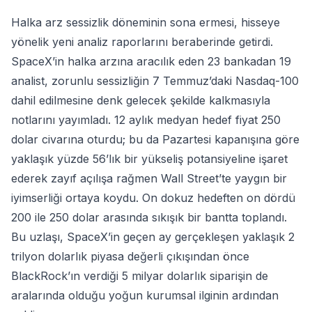
Halka arz sessizlik döneminin sona ermesi, hisseye
yönelik yeni analiz raporlarını beraberinde getirdi.
SpaceX’in halka arzına aracılık eden 23 bankadan 19
analist, zorunlu sessizliğin 7 Temmuz’daki Nasdaq-100
dahil edilmesine denk gelecek şekilde kalkmasıyla
notlarını yayımladı. 12 aylık medyan hedef fiyat 250
dolar civarına oturdu; bu da Pazartesi kapanışına göre
yaklaşık yüzde 56’lık bir yükseliş potansiyeline işaret
ederek zayıf açılışa rağmen Wall Street’te yaygın bir
iyimserliği ortaya koydu. On dokuz hedeften on dördü
200 ile 250 dolar arasında sıkışık bir bantta toplandı.
Bu uzlaşı, SpaceX’in geçen ay gerçekleşen yaklaşık 2
trilyon dolarlık piyasa değerli çıkışından önce
BlackRock’ın verdiği 5 milyar dolarlık siparişin de
aralarında olduğu yoğun kurumsal ilginin ardından