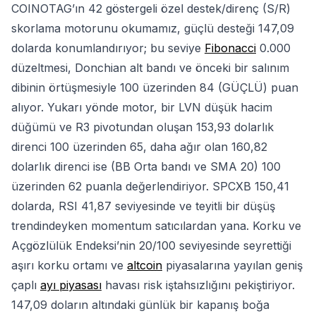
COINOTAG’ın 42 göstergeli özel destek/direnç (S/R)
skorlama motorunu okumamız, güçlü desteği 147,09
dolarda konumlandırıyor; bu seviye
Fibonacci
0.000
düzeltmesi, Donchian alt bandı ve önceki bir salınım
dibinin örtüşmesiyle 100 üzerinden 84 (GÜÇLÜ) puan
alıyor. Yukarı yönde motor, bir LVN düşük hacim
düğümü ve R3 pivotundan oluşan 153,93 dolarlık
direnci 100 üzerinden 65, daha ağır olan 160,82
dolarlık direnci ise (BB Orta bandı ve SMA 20) 100
üzerinden 62 puanla değerlendiriyor. SPCXB 150,41
dolarda, RSI 41,87 seviyesinde ve teyitli bir düşüş
trendindeyken momentum satıcılardan yana. Korku ve
Açgözlülük Endeksi’nin 20/100 seviyesinde seyrettiği
aşırı korku ortamı ve
altcoin
piyasalarına yayılan geniş
çaplı
ayı piyasası
havası risk iştahsızlığını pekiştiriyor.
147,09 doların altındaki günlük bir kapanış boğa