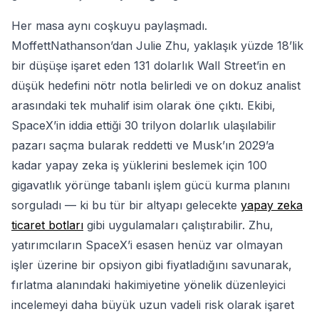
Her masa aynı coşkuyu paylaşmadı.
MoffettNathanson’dan Julie Zhu, yaklaşık yüzde 18’lik
bir düşüşe işaret eden 131 dolarlık Wall Street’in en
düşük hedefini nötr notla belirledi ve on dokuz analist
arasındaki tek muhalif isim olarak öne çıktı. Ekibi,
SpaceX’in iddia ettiği 30 trilyon dolarlık ulaşılabilir
pazarı saçma bularak reddetti ve Musk’ın 2029’a
kadar yapay zeka iş yüklerini beslemek için 100
gigavatlık yörünge tabanlı işlem gücü kurma planını
sorguladı — ki bu tür bir altyapı gelecekte
yapay zeka
ticaret botları
gibi uygulamaları çalıştırabilir. Zhu,
yatırımcıların SpaceX’i esasen henüz var olmayan
işler üzerine bir opsiyon gibi fiyatladığını savunarak,
fırlatma alanındaki hakimiyetine yönelik düzenleyici
incelemeyi daha büyük uzun vadeli risk olarak işaret