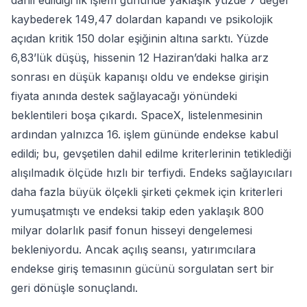
dahil edildiği ilk işlem gününde yaklaşık yüzde 7 değer
kaybederek 149,47 dolardan kapandı ve psikolojik
açıdan kritik 150 dolar eşiğinin altına sarktı. Yüzde
6,83’lük düşüş, hissenin 12 Haziran’daki halka arz
sonrası en düşük kapanışı oldu ve endekse girişin
fiyata anında destek sağlayacağı yönündeki
beklentileri boşa çıkardı. SpaceX, listelenmesinin
ardından yalnızca 16. işlem gününde endekse kabul
edildi; bu, gevşetilen dahil edilme kriterlerinin tetiklediği
alışılmadık ölçüde hızlı bir terfiydi. Endeks sağlayıcıları
daha fazla büyük ölçekli şirketi çekmek için kriterleri
yumuşatmıştı ve endeksi takip eden yaklaşık 800
milyar dolarlık pasif fonun hisseyi dengelemesi
bekleniyordu. Ancak açılış seansı, yatırımcılara
endekse giriş temasının gücünü sorgulatan sert bir
geri dönüşle sonuçlandı.