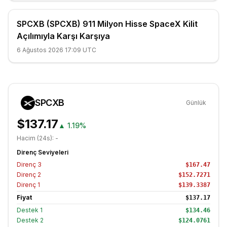
SPCXB (SPCXB) 911 Milyon Hisse SpaceX Kilit
Açılımıyla Karşı Karşıya
6 Ağustos 2026 17:09 UTC
SPCXB
Günlük
$137.17
▲
1.19%
Hacim (24s):
-
Direnç Seviyeleri
Direnç
3
$167.47
Direnç
2
$152.7271
Direnç
1
$139.3387
Fiyat
$137.17
Destek
1
$134.46
Destek
2
$124.0761