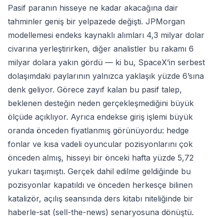
Pasif paranın hisseye ne kadar akacağına dair
tahminler geniş bir yelpazede değişti. JPMorgan
modellemesi endeks kaynaklı alımları 4,3 milyar dolar
civarına yerleştirirken, diğer analistler bu rakamı 6
milyar dolara yakın gördü — ki bu, SpaceX’in serbest
dolaşımdaki paylarının yalnızca yaklaşık yüzde 6’sına
denk geliyor. Görece zayıf kalan bu pasif talep,
beklenen desteğin neden gerçekleşmediğini büyük
ölçüde açıklıyor. Ayrıca endekse giriş işlemi büyük
oranda önceden fiyatlanmış görünüyordu: hedge
fonlar ve kısa vadeli oyuncular pozisyonlarını çok
önceden almış, hisseyi bir önceki hafta yüzde 5,72
yukarı taşımıştı. Gerçek dahil edilme geldiğinde bu
pozisyonlar kapatıldı ve önceden herkesçe bilinen
katalizör, açılış seansında ders kitabı niteliğinde bir
haberle-sat (sell-the-news) senaryosuna dönüştü.