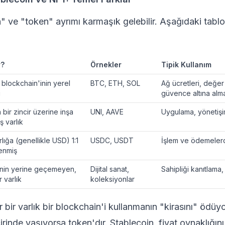
" ve "token" ayrımı karmaşık gelebilir. Aşağıdaki tablo
r?
Örnekler
Tipik Kullanım
 blockchain'inin yerel
BTC, ETH,
SOL
Ağ ücretleri, değer 
ı
güvence altına alm
 bir zincir üzerine inşa
UNI, AAVE
Uygulama, yönetişim
ş varlık
rlığa (genellikle USD) 1:1
USDC, USDT
İşlem ve ödemelerde
lenmiş
rinin yerine geçemeyen,
Dijital sanat,
Sahipliği kanıtlama,
r varlık
koleksiyonlar
 bir varlık bir blockchain'i kullanmanın "kirasını" ödüyo
irinde yaşıyorsa token'dır. Stablecoin, fiyat oynaklığın