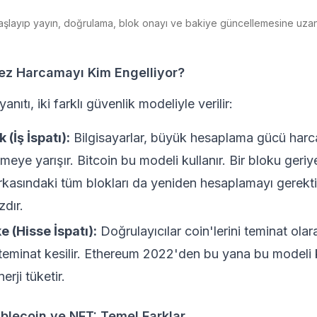
şlayıp yayın, doğrulama, blok onayı ve bakiye güncellemesine uzan
Kez Harcamayı Kim Engelliyor?
anıtı, iki farklı güvenlik modeliyle verilir:
(İş İspatı)
:
Bilgisayarlar, büyük hesaplama gücü harc
eye yarışır. Bitcoin bu modeli kullanır. Bir bloku geri
rkasındaki tüm blokları da yeniden hesaplamayı gerekt
zdır.
e (Hisse İspatı)
:
Doğrulayıcılar coin'lerini teminat olarak
teminat kesilir. Ethereum 2022'den bu yana bu modeli 
rji tüketir.
ablecoin ve NFT: Temel Farklar