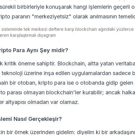
ürekli birbirleriyle konuşarak hangi işlemlerin geçerl
ripto paranın "merkeziyetsiz" olarak anılmasının temelid
 sisteminde tek merkezi deftere karşı blockchain ağındaki yüzlerce
eren karşılaştırmalı diyagram
ripto Para Aynı Şey midir?
k kritik öneme sahiptir. Blockchain, altta yatan veritaban
u teknoloji üzerine inşa edilen uygulamalardan sadece b
in bir otoban, kripto para ise o otobanda gidip gelen a
pto parası olmayan blockchain'ler kurabilir; ancak halka
ter altyapısı olmadan var olamaz.
İşlemi Nasıl Gerçekleşir?
in bir örnek üzerinden gidelim: diyelim ki bir arkadaşın