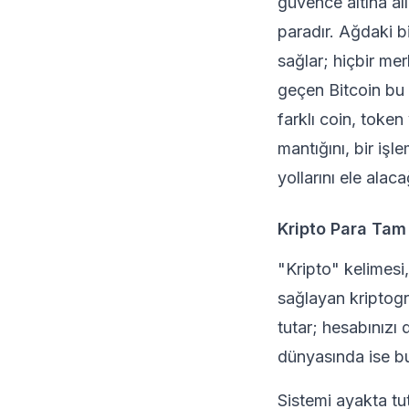
güvence altına al
paradır. Ağdaki b
sağlar; hiçbir me
geçen
Bitcoin
bu 
farklı coin, token
mantığını, bir işl
yollarını ele alaca
Kripto Para Ta
"Kripto" kelimesi
sağlayan kriptogr
tutar; hesabınızı 
dünyasında ise bu
Sistemi ayakta t