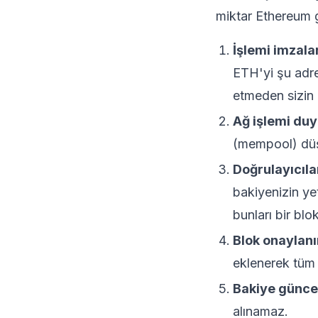
miktar
Ethereum
g
İşlemi imzalar
ETH'yi şu adre
etmeden sizin 
Ağ işlemi duy
(mempool) düş
Doğrulayıcıla
bakiyenizin ye
bunları bir blo
Blok onaylanı
eklenerek tüm
Bakiye güncel
alınamaz.