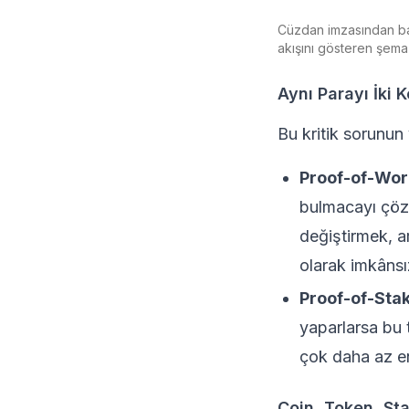
Cüzdan imzasından ba
akışını gösteren şema
Aynı Parayı İki 
Bu kritik sorunun y
Proof-of-Work 
bulmacayı çözm
değiştirmek, a
olarak imkânsı
Proof-of-Stak
yaparlarsa bu 
çok daha az ene
Coin, Token, St