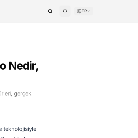
TR
o Nedir,
rleri, gerçek
 teknolojisiyle