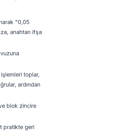
anarak "0,05
za, anahtarı ifşa
havuzuna
şlemleri toplar,
ğrular, ardından
ve blok zincire
t pratikte geri