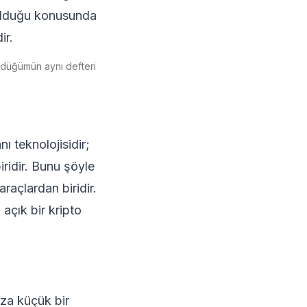
i olduğu konusunda
ir.
 düğümün aynı defteri
ı teknolojisidir;
iridir. Bunu şöyle
raçlardan biridir.
 açık bir kripto
ıza küçük bir