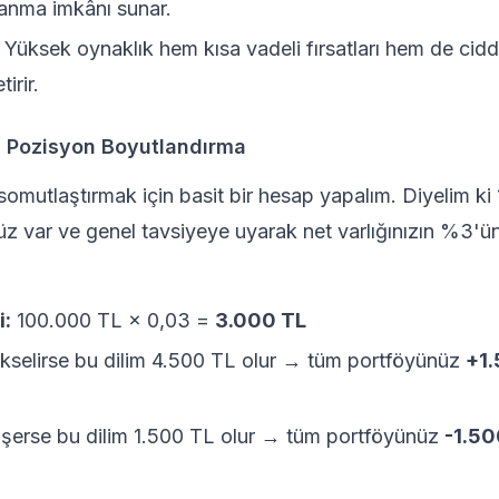
anma imkânı sunar.
Yüksek oynaklık hem kısa vadeli fırsatları hem de ciddi 
irir.
a Pozisyon Boyutlandırma
somutlaştırmak için basit bir hesap yapalım. Diyelim ki 
üz var ve genel tavsiyeye uyarak net varlığınızın %3'ü
i:
100.000 TL × 0,03 =
3.000 TL
kselirse bu dilim 4.500 TL olur → tüm portföyünüz
+1.
şerse bu dilim 1.500 TL olur → tüm portföyünüz
-1.50