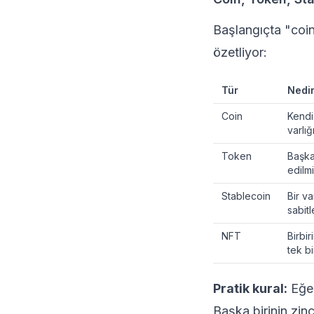
Başlangıçta "coin
özetliyor:
Tür
Nedi
Coin
Kendi
varlığ
Token
Başka
edilmi
Stablecoin
Bir va
sabit
NFT
Birbi
tek bi
Pratik kural:
Eğer
Başka birinin zinc