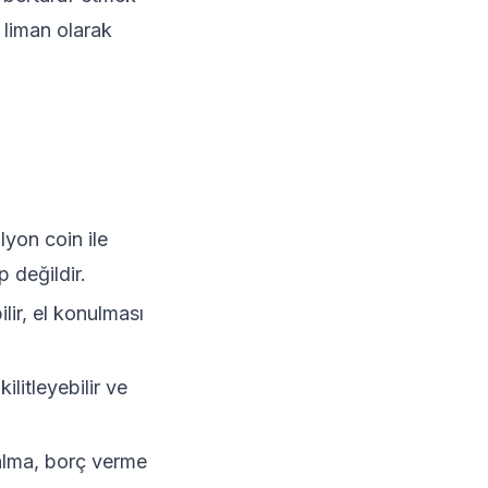
 liman olarak
lyon coin ile
p değildir.
ilir, el konulması
ilitleyebilir ve
alma, borç verme