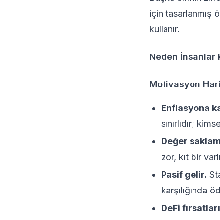
için tasarlanmış ö
kullanır.
Neden İnsanlar 
Motivasyon Hari
Enflasyona k
sınırlıdır; kim
Değer saklam
zor, kıt bir varl
Pasif gelir.
St
karşılığında öd
DeFi fırsatları