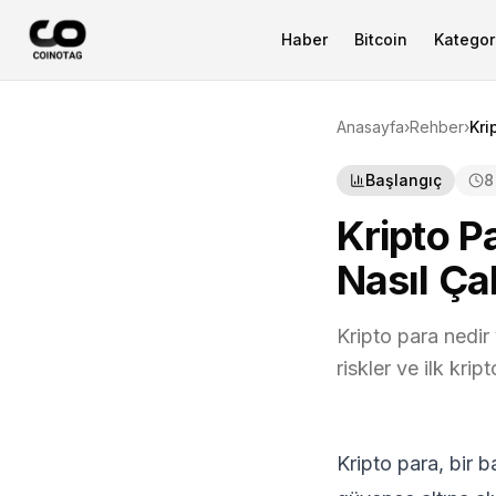
Haber
Bitcoin
Kategori
Anasayfa
›
Rehber
›
Kri
Başlangıç
8
Kripto P
Nasıl Çal
Kripto para nedir 
riskler ve ilk kri
Kripto para, bir 