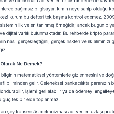
ınan ve
blockchain
adı verilen ortak bir defterde kaydedi
inlerce bağımsız bilgisayar, kimin neye sahip olduğu k
rkezi kurum bu defteri tek başına kontrol edemez. 200
sistemin ilk ve en tanınmış örneğidir; ancak bugün piy
 ve dijital varlık bulunmaktadır. Bu rehberde kripto para
emin nasıl gerçekleştiğini, gerçek riskleri ve ilk alımınız
ğız.
m Olarak Ne Demek?
, bilginin matematiksel yöntemlerle gizlenmesini ve do
afi biliminden gelir. Geleneksel bankacılıkta paranızın 
dondurabilir, işlemi geri alabilir ya da ödemeyi engelleye
 güç tek bir elde toplanmaz.
utan şey
konsensüs mekanizması
adı verilen uzlaşı pro