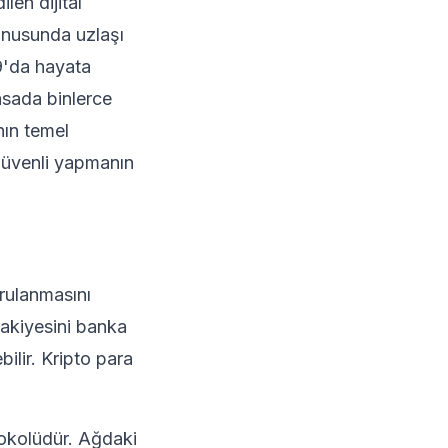
len dijital
onusunda uzlaşı
9'da hayata
asada binlerce
nın temel
ı güvenli yapmanın
ğrulanmasını
bakiyesini banka
bilir. Kripto para
tokolüdür. Ağdaki