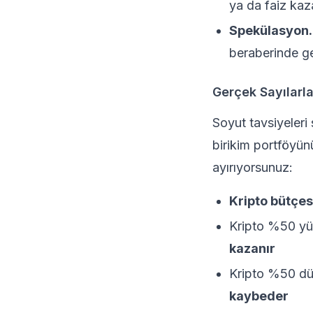
ya da faiz kaz
Spekülasyon.
beraberinde get
Gerçek Sayılarl
Soyut tavsiyeleri 
birikim portföyün
ayırıyorsunuz:
Kripto bütçes
Kripto %50 yü
kazanır
Kripto %50 dü
kaybeder