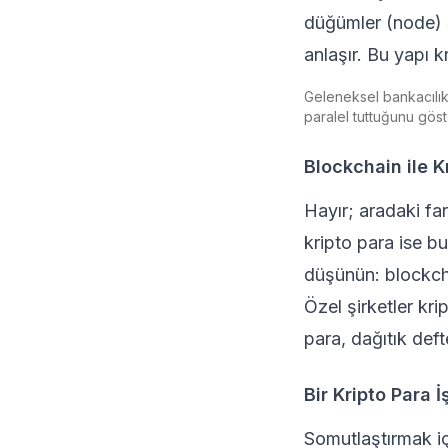
düğümler (node) s
anlaşır. Bu yapı k
Geleneksel bankacılık
paralel tuttuğunu göst
Blockchain ile K
Hayır; aradaki far
kripto para ise b
düşünün: blockcha
Özel şirketler kri
para, dağıtık def
Bir Kripto Para 
Somutlaştırmak iç