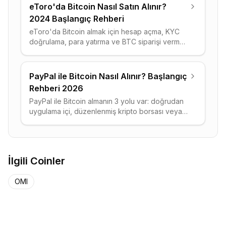
eToro'da Bitcoin Nasıl Satın Alınır?
2024 Başlangıç Rehberi
eToro'da Bitcoin almak için hesap açma, KYC
doğrulama, para yatırma ve BTC siparişi verme
adımlarını ve gerçek ücret hesaplamalarını bu
rehberde bulabilirsiniz.
PayPal ile Bitcoin Nasıl Alınır? Başlangıç
Rehberi 2026
PayPal ile Bitcoin almanın 3 yolu var: doğrudan
uygulama içi, düzenlenmiş kripto borsası veya
P2P pazar yeri. Her birinin ücret ve saklama
profili bu rehberde.
İlgili Coinler
OMI