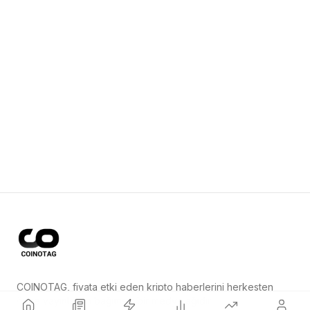
COINOTAG, fiyata etki eden kripto haberlerini herkesten
önce yayınlayan bağımsız bir medya ağıdır.