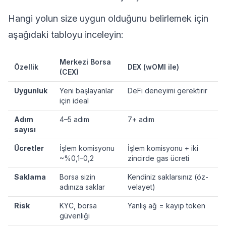
Hangi yolun size uygun olduğunu belirlemek için
aşağıdaki tabloyu inceleyin:
Merkezi Borsa
Özellik
DEX (wOMI ile)
(CEX)
Uygunluk
Yeni başlayanlar
DeFi deneyimi gerektirir
için ideal
Adım
4–5 adım
7+ adım
sayısı
Ücretler
İşlem komisyonu
İşlem komisyonu + iki
~%0,1–0,2
zincirde gas ücreti
Saklama
Borsa sizin
Kendiniz saklarsınız (öz-
adınıza saklar
velayet)
Risk
KYC, borsa
Yanlış ağ = kayıp token
güvenliği