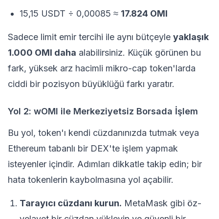
15,15 USDT ÷ 0,00085 ≈
17.824 OMI
Sadece limit emir tercihi ile aynı bütçeyle
yaklaşık
1.000 OMI daha
alabilirsiniz. Küçük görünen bu
fark, yüksek arz hacimli mikro-cap token'larda
ciddi bir pozisyon büyüklüğü farkı yaratır.
Yol 2: wOMI ile Merkeziyetsiz Borsada İşlem
Bu yol, token'ı kendi cüzdanınızda tutmak veya
Ethereum tabanlı bir DEX'te işlem yapmak
isteyenler içindir. Adımları dikkatle takip edin; bir
hata tokenlerin kaybolmasına yol açabilir.
Tarayıcı cüzdanı kurun.
MetaMask gibi öz-
velayet bir cüzdan yükleyin ve güvenli bir