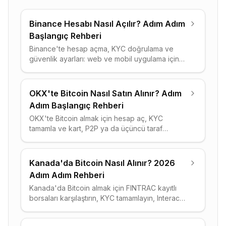
Binance Hesabı Nasıl Açılır? Adım Adım
Başlangıç Rehberi
Binance'te hesap açma, KYC doğrulama ve
güvenlik ayarları: web ve mobil uygulama için
eksiksiz, başlangıç seviyesi rehber.
OKX'te Bitcoin Nasıl Satın Alınır? Adım
Adım Başlangıç Rehberi
OKX'te Bitcoin almak için hesap aç, KYC
tamamla ve kart, P2P ya da üçüncü taraf
yöntemlerinden birini seç. Ücretler, riskler ve
cüzdan güvenliği bu rehberde.
Kanada'da Bitcoin Nasıl Alınır? 2026
Adım Adım Rehberi
Kanada'da Bitcoin almak için FINTRAC kayıtlı
borsaları karşılaştırın, KYC tamamlayın, Interac
e-Transfer ile fonlayın ve vergi
yükümlülüklerinizi öğrenin.