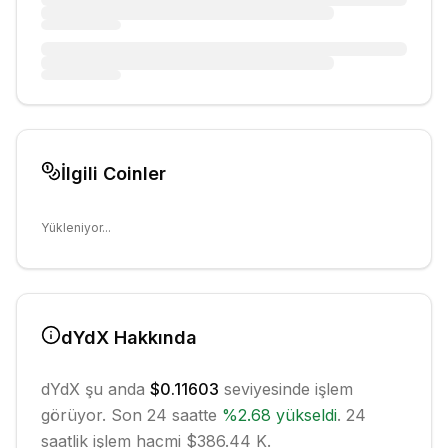
İlgili Coinler
Yükleniyor...
dYdX
Hakkında
dYdX
şu anda
$0.11603
seviyesinde işlem
görüyor. Son 24 saatte
%
2.68
yükseldi
.
24
saatlik işlem hacmi $386.44 K.