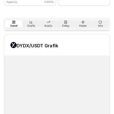
HyperLiq:
0.0013%
Genel
Grafik
Analiz
Detay
Haber
Info
DYDX
/USDT Grafik