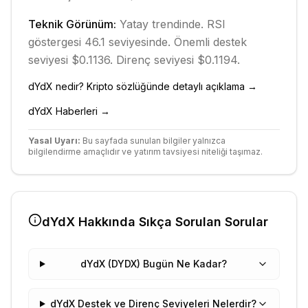
Teknik Görünüm:
Yatay
trendinde.
RSI
göstergesi 46.1 seviyesinde.
Önemli destek
seviyesi $0.1136.
Direnç seviyesi $0.1194.
dYdX
nedir? Kripto sözlüğünde detaylı açıklama →
dYdX
Haberleri →
Yasal Uyarı:
Bu sayfada sunulan bilgiler yalnızca
bilgilendirme amaçlıdır ve yatırım tavsiyesi niteliği taşımaz.
dYdX
Hakkında Sıkça Sorulan Sorular
dYdX (DYDX) Bugün Ne Kadar?
dYdX Destek ve Direnç Seviyeleri Nelerdir?