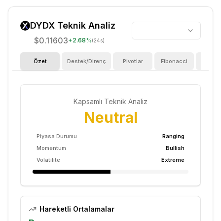
DYDX
Teknik Analiz
$0.11603
+
2.68
%
(24s)
Özet
Destek/Direnç
Pivotlar
Fibonacci
Göster
Kapsamlı Teknik Analiz
Neutral
Piyasa Durumu
Ranging
Momentum
Bullish
Volatilite
Extreme
Hareketli Ortalamalar