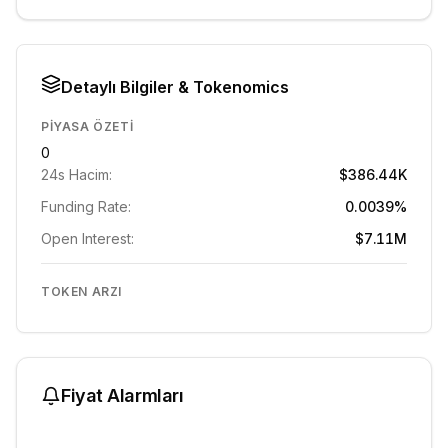
Detaylı Bilgiler & Tokenomics
PIYASA ÖZETI
0
24s Hacim:
$386.44K
Funding Rate:
0.0039%
Open Interest:
$7.11M
TOKEN ARZI
Fiyat Alarmları