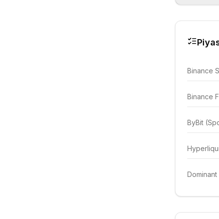
Piyas
Binance 
Binance F
ByBit (Sp
Hyperliqu
Dominant 