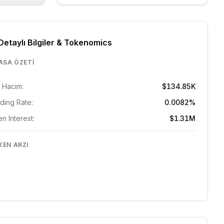
Detaylı Bilgiler & Tokenomics
ASA ÖZETI
 Hacim:
$134.85K
ding Rate:
0.0082%
n Interest:
$1.31M
KEN ARZI