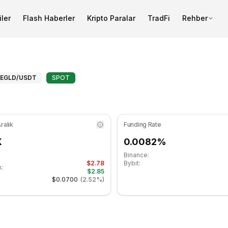
ler
Flash Haberler
Kripto Paralar
TradFi
Rehber
SI göstergesi 46.03 seviyesinde nötr bölgede. Günlük trend
eknik Analiz ve Destek/Direnç 
EGLD
/USDT
SPOT
ralık
Funding Rate
K
0.0082%
Binance:
$2.78
Bybit:
k:
$2.85
$0.0700
(
2.52%
)