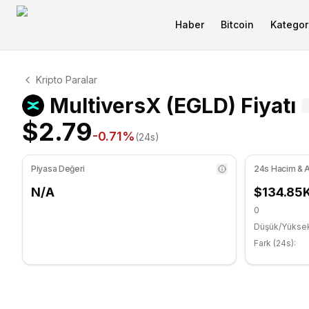
Haber
Bitcoin
Kategori
MultiversX Teknik Analizi
Kripto Paralar
MultiversX şu anda $2.79 seviyesinde işlem görüyor. R
T
MultiversX (EGLD) Fiyatı
$2.79
-0.71
%
(24s)
Piyasa Değeri
24s Hacim & A
N/A
$134.85
0
Düşük/Yükse
Fark (24s):