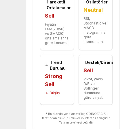
Hareketli
Osilatörler
Ortalamalar
Neutral
Sell
RSI,
Stochastic ve
Fiyatın
MACD
EMA(20/50)
histogramına
ve SMA(20)
göre
ortalamalarına
momentum.
göre konumu.
Trend
Destek/Direnç
Durumu
Sell
Strong
Pivot, yakın
Sell
D/R ve
Bollinger
Düşüş
durumuna
göre sinyal.
* Bu alanda yer alan veriler, COINOTAG AI
tarafından oluşturulmuş olup referans amaçlıdır.
Yatırım tavsiyesi değildir.