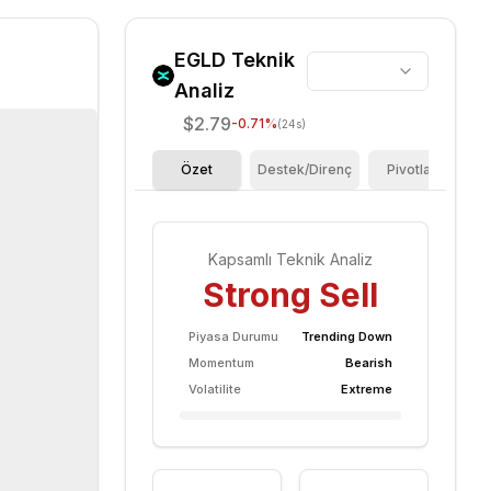
EGLD
Teknik
Analiz
$2.79
-0.71
%
(24s)
Özet
Destek/Direnç
Pivotlar
F
Kapsamlı Teknik Analiz
Strong Sell
Piyasa Durumu
Trending Down
Momentum
Bearish
Volatilite
Extreme