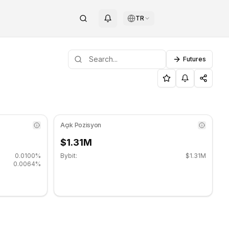
TR
Futures
 düşüş yönünde. Önemli destek seviyesi: $2.7667, Direnç se
Seviyeleri
Açık Pozisyon
$1.31M
0.0100%
Bybit:
$1.31M
0.0064%