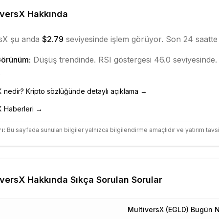
iversX
Hakkında
sX
şu anda
$2.79
seviyesinde işlem görüyor. Son 24 saatt
Görünüm:
Düşüş
trendinde.
RSI göstergesi 46.0 seviyesinde.
.
X
nedir? Kripto sözlüğünde detaylı açıklama →
X
Haberleri →
ı:
Bu sayfada sunulan bilgiler yalnızca bilgilendirme amaçlıdır ve yatırım tavsi
iversX
Hakkında Sıkça Sorulan Sorular
MultiversX (EGLD) Bugün 