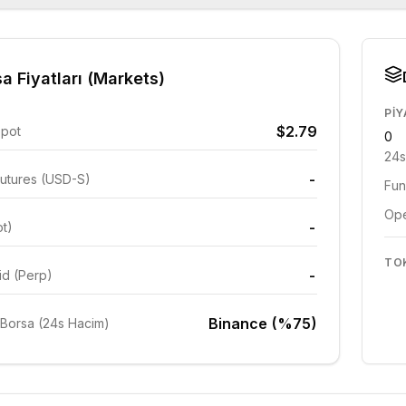
a Fiyatları (Markets)
PIY
$2.79
Spot
0
24s
-
utures (USD-S)
Fun
Ope
-
ot)
TO
-
id (Perp)
Binance (%75)
Borsa (24s Hacim)