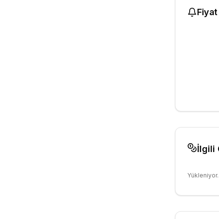
Fiyat
İlgili
Yükleniyor..