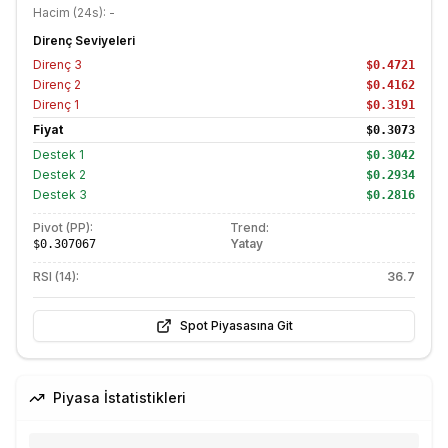
Hacim (24s):
-
Direnç Seviyeleri
Direnç
3
$0.4721
Direnç
2
$0.4162
Direnç
1
$0.3191
Fiyat
$0.3073
Destek
1
$0.3042
Destek
2
$0.2934
Destek
3
$0.2816
Pivot (PP):
Trend:
Yatay
$0.307067
RSI (14):
36.7
Spot Piyasasına Git
Piyasa İstatistikleri