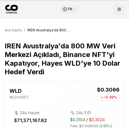
TR
Ana Sayfa
/
IREN Avustralya'da 800 MW Veri Merkezi Açıkladı, Binance NFT'yi Kapatıyor, Hayes WLD'ye 10 Dolar Hedef Verdi
IREN Avustralya'da 800 MW Veri
Merkezi Açıkladı, Binance NFT'yi
Kapatıyor, Hayes WLD'ye 10 Dolar
Hedef Verdi
$0.3066
WLD
WLD
/USDT
-0.36%
24s Hacim
24s Y/D
$0.3104
/
$0.3024
$71,571,167.82
Fark:
$0.008000
(
2.65%
)