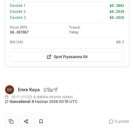
Destek
1
$0.3042
Destek
2
$0.2934
Destek
3
$0.2816
Pivot (PP):
Trend:
Yatay
$0.307067
RSI (14):
36.7
Spot Piyasasına Git
Emre Kaya
4 dakika okuma süresi
(
15:17 UTC
)
Güncellendi
8 Haziran 2026 00:19 UTC
0
yorum