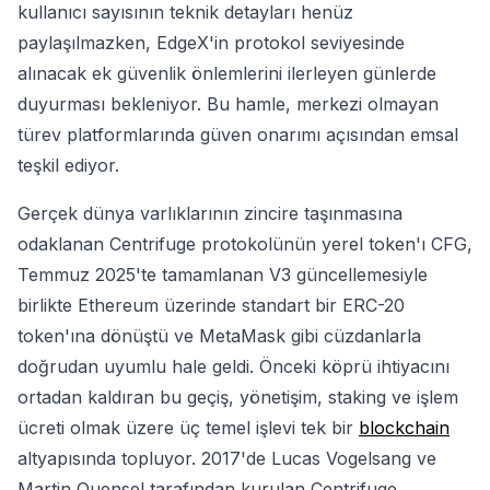
kullanıcı sayısının teknik detayları henüz
paylaşılmazken, EdgeX'in protokol seviyesinde
alınacak ek güvenlik önlemlerini ilerleyen günlerde
duyurması bekleniyor. Bu hamle, merkezi olmayan
türev platformlarında güven onarımı açısından emsal
teşkil ediyor.
Gerçek dünya varlıklarının zincire taşınmasına
odaklanan Centrifuge protokolünün yerel token'ı CFG,
Temmuz 2025'te tamamlanan V3 güncellemesiyle
birlikte Ethereum üzerinde standart bir ERC-20
token'ına dönüştü ve MetaMask gibi cüzdanlarla
doğrudan uyumlu hale geldi. Önceki köprü ihtiyacını
ortadan kaldıran bu geçiş, yönetişim, staking ve işlem
ücreti olmak üzere üç temel işlevi tek bir
blockchain
altyapısında topluyor. 2017'de Lucas Vogelsang ve
Martin Quensel tarafından kurulan Centrifuge,