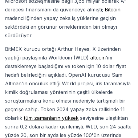
Microsoft sözleşmesine bağlı 3,65 milyar dolarlık A-
derecesi finansmanı da güvenceye almıştı;
Bitcoin
madenciliğinden yapay zeka iş yüklerine geçişin
sektördeki en görünür örneklerinden biri olmayı
sürdürüyor.
BitMEX kurucu ortağı Arthur Hayes, X üzerinden
yaptığı paylaşımla Worldcoin (WLD)
altcoin
'ini
desteklemeye başladığını ve token için 10 dolar fiyat
hedefi belirlediğini açıkladı. OpenAI kurucusu Sam
Altman'ın öncülük ettiği World projesi, iris taramasıyla
kimlik doğrulaması yönteminin çeşitli ülkelerde
soruşturmalara konu olması nedeniyle tartışmalı bir
geçmişe sahip. Token 2024 yapay zeka rallisinde 11
dolarlık
tüm zamanların yüksek
seviyesine ulaştıktan
sonra 0,2 dolara kadar gerilemişti. WLD, son 24 saatte
yüzde 20, son bir ayda ise yüzde 100'ün üzerinde