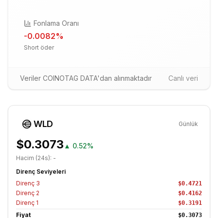
Fonlama Oranı
-0.0082
%
Short öder
Veriler COINOTAG DATA'dan alınmaktadır
Canlı veri
WLD
Günlük
$0.3073
▲
0.52%
Hacim (24s):
-
Direnç Seviyeleri
Direnç
3
$0.4721
Direnç
2
$0.4162
Direnç
1
$0.3191
Fiyat
$0.3073