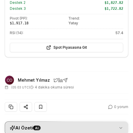
Destek
2
$1,827.82
Destek
3
$1,722.82
Pivot (PP):
Trend:
Yatay
$1,917.18
RSI (14):
57.4
Spot Piyasasına Git
Mehmet Yılmaz
4 dakika okuma süresi
(
05:03 UTC
)
0
yorum
AI Özeti
AI