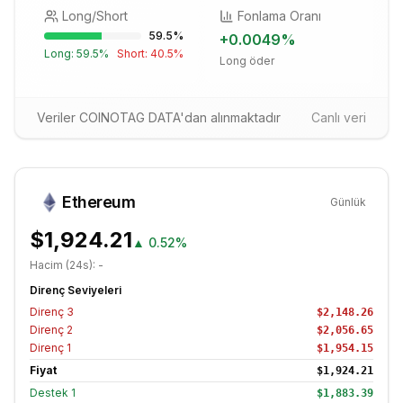
Long/Short
Fonlama Oranı
59.5
%
+
0.0049
%
Long:
59.5
%
Short:
40.5
%
Long öder
Veriler COINOTAG DATA'dan alınmaktadır
Canlı veri
Ethereum
Günlük
$1,924.21
▲
0.52%
Hacim (24s):
-
Direnç Seviyeleri
Direnç
3
$2,148.26
Direnç
2
$2,056.65
Direnç
1
$1,954.15
Fiyat
$1,924.21
Destek
1
$1,883.39