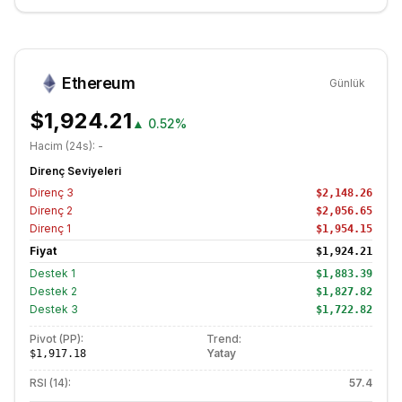
Ethereum
Günlük
$1,924.21
▲
0.52%
Hacim (24s):
-
Direnç Seviyeleri
Direnç
3
$2,148.26
Direnç
2
$2,056.65
Direnç
1
$1,954.15
Fiyat
$1,924.21
Destek
1
$1,883.39
Destek
2
$1,827.82
Destek
3
$1,722.82
Pivot (PP):
Trend:
Yatay
$1,917.18
RSI (14):
57.4