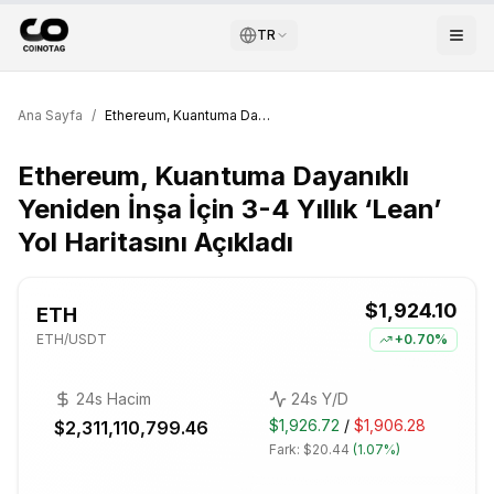
TR
Ana Sayfa
/
Ethereum, Kuantuma Dayanıklı Yeniden İnşa İçin 3-4 Yıllık ‘Lean’ Yol Haritasını Açıkladı
Ethereum, Kuantuma Dayanıklı
Yeniden İnşa İçin 3-4 Yıllık ‘Lean’
Yol Haritasını Açıkladı
$1,924.10
ETH
ETH
/USDT
+
0.70%
24s Hacim
24s Y/D
$1,926.72
/
$1,906.28
$2,311,110,799.46
Fark:
$20.44
(
1.07%
)