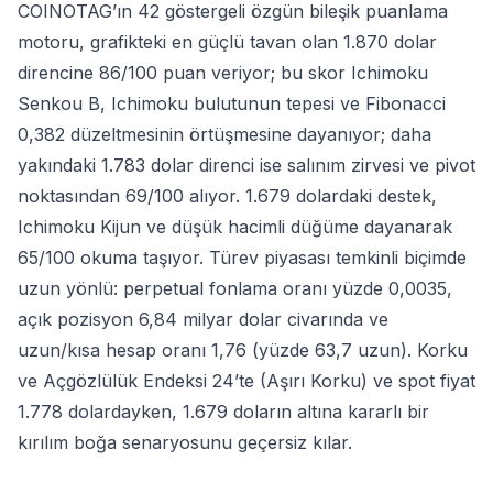
COINOTAG’ın 42 göstergeli özgün bileşik puanlama
motoru, grafikteki en güçlü tavan olan 1.870 dolar
direncine 86/100 puan veriyor; bu skor Ichimoku
Senkou B, Ichimoku bulutunun tepesi ve Fibonacci
0,382 düzeltmesinin örtüşmesine dayanıyor; daha
yakındaki 1.783 dolar direnci ise salınım zirvesi ve pivot
noktasından 69/100 alıyor. 1.679 dolardaki destek,
Ichimoku Kijun ve düşük hacimli düğüme dayanarak
65/100 okuma taşıyor. Türev piyasası temkinli biçimde
uzun yönlü: perpetual fonlama oranı yüzde 0,0035,
açık pozisyon 6,84 milyar dolar civarında ve
uzun/kısa hesap oranı 1,76 (yüzde 63,7 uzun). Korku
ve Açgözlülük Endeksi 24’te (Aşırı Korku) ve spot fiyat
1.778 dolardayken, 1.679 doların altına kararlı bir
kırılım boğa senaryosunu geçersiz kılar.