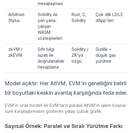
mesajlaşması
Arbitrum
Solidity ile
Rust, C,
Çok dilli L2/L3
Stylus
yan yana
Solidity
dApp'leri
çalışan
WASM
z
sözleşmeleri
zkVM /
Sıfır bilgi
Solidity /
Gizlilik +
zkEVM
ispatı
ile
ZK'ya
düşük gas
doğrulanabilir
özgü
yürütme
hesaplama
Model açıktır: Her AltVM, EVM'in genelliğini belirli
bir boyuttaki keskin avantaj karşılığında feda eder.
EVM'in sıralı modeli ile SVM tarzı paralel AltVM'in işlem-başına-
süre karşılaştırmasını gösteren yatay çubuk grafik
Sayısal Örnek: Paralel ve Sıralı Yürütme Farkı