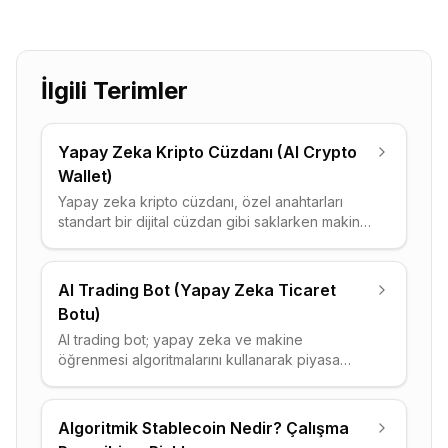
İlgili Terimler
Yapay Zeka Kripto Cüzdanı (AI Crypto
Wallet)
Yapay zeka kripto cüzdanı, özel anahtarları
standart bir dijital cüzdan gibi saklarken makine
öğrenmesi katmanı aracılığıyla işlemleri
otomatikleştiren, dolandırıcılığı gerçek zamanlı
tespit eden, gas ücretlerini optimize eden ve
AI Trading Bot (Yapay Zeka Ticaret
portföy içgörüleri sunan yeni nesil bir araçtır.
Botu)
Çoğu yapay zeka cüzdanı self-custody
AI trading bot; yapay zeka ve makine
modelinde çalışır; anahtarlar kullanıcıda kalırken
öğrenmesi algoritmalarını kullanarak piyasa
yapay zeka kolaylık ve güvenlik katmanında
verilerini analiz eden, fiyat hareketlerini tahmin
görev yapar. DeFi protokolleri ile derin
eden ve borsalarda otomatik alım satım emirleri
entegrasyon, doğal dil komut desteği ve
ileten yazılımlardır. Sabit kurallarla çalışan
davranışsal kimlik doğrulama bu cüzdanların
Algoritmik Stablecoin Nedir? Çalışma
geleneksel botların aksine, AI botlar geçmiş
öne çıkan özellikleri arasındadır. Veri