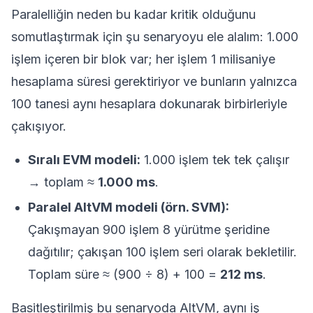
Paralelliğin neden bu kadar kritik olduğunu
somutlaştırmak için şu senaryoyu ele alalım: 1.000
işlem içeren bir blok var; her işlem 1 milisaniye
hesaplama süresi gerektiriyor ve bunların yalnızca
100 tanesi aynı hesaplara dokunarak birbirleriyle
çakışıyor.
Sıralı EVM modeli:
1.000 işlem tek tek çalışır
→ toplam ≈
1.000 ms
.
Paralel AltVM modeli (örn. SVM):
Çakışmayan 900 işlem 8 yürütme şeridine
dağıtılır; çakışan 100 işlem seri olarak bekletilir.
Toplam süre ≈ (900 ÷ 8) + 100 =
212 ms
.
Basitleştirilmiş bu senaryoda AltVM, aynı iş