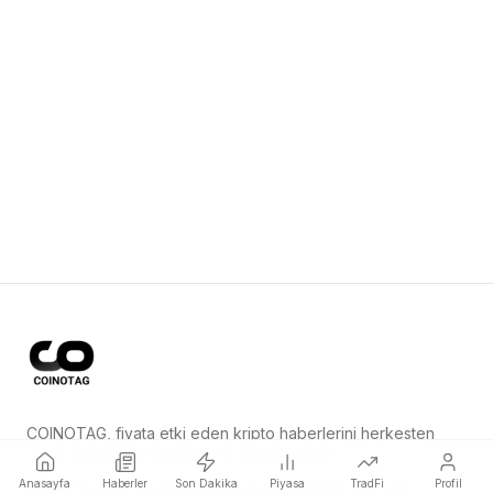
COINOTAG, fiyata etki eden kripto haberlerini herkesten
önce yayınlayan bağımsız bir medya ağıdır.
Anasayfa
Haberler
Son Dakika
Piyasa
TradFi
Profil
COINOTAG LLC · Shams Business Center, Sharjah, 839, UAE