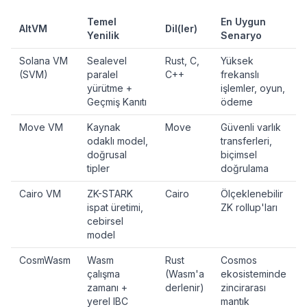
Temel
En Uygun
AltVM
Dil(ler)
Yenilik
Senaryo
Solana VM
Sealevel
Rust, C,
Yüksek
(SVM)
paralel
C++
frekanslı
yürütme +
işlemler, oyun,
Geçmiş Kanıtı
ödeme
Move VM
Kaynak
Move
Güvenli varlık
odaklı model,
transferleri,
doğrusal
biçimsel
tipler
doğrulama
Cairo VM
ZK-STARK
Cairo
Ölçeklenebilir
ispat üretimi,
ZK rollup'ları
cebirsel
model
CosmWasm
Wasm
Rust
Cosmos
çalışma
(Wasm'a
ekosisteminde
zamanı +
derlenir)
zincirarası
yerel IBC
mantık