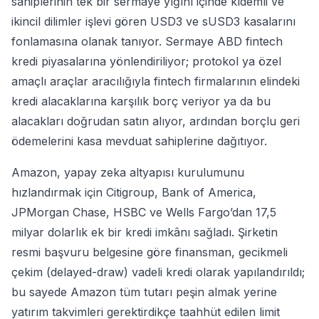
sahiplerinin tek bir sermaye yığını içinde kıdemli ve
ikincil dilimler işlevi gören USD3 ve sUSD3 kasalarını
fonlamasına olanak tanıyor. Sermaye ABD fintech
kredi piyasalarına yönlendiriliyor; protokol ya özel
amaçlı araçlar aracılığıyla fintech firmalarının elindeki
kredi alacaklarına karşılık borç veriyor ya da bu
alacakları doğrudan satın alıyor, ardından borçlu geri
ödemelerini kasa mevduat sahiplerine dağıtıyor.
Amazon, yapay zeka altyapısı kurulumunu
hızlandırmak için Citigroup, Bank of America,
JPMorgan Chase, HSBC ve Wells Fargo’dan 17,5
milyar dolarlık ek bir kredi imkânı sağladı. Şirketin
resmi başvuru belgesine göre finansman, gecikmeli
çekim (delayed-draw) vadeli kredi olarak yapılandırıldı;
bu sayede Amazon tüm tutarı peşin almak yerine
yatırım takvimleri gerektirdikçe taahhüt edilen limit