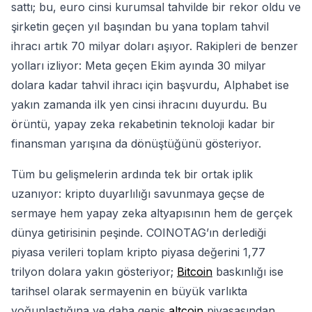
sattı; bu, euro cinsi kurumsal tahvilde bir rekor oldu ve
şirketin geçen yıl başından bu yana toplam tahvil
ihracı artık 70 milyar doları aşıyor. Rakipleri de benzer
yolları izliyor: Meta geçen Ekim ayında 30 milyar
dolara kadar tahvil ihracı için başvurdu, Alphabet ise
yakın zamanda ilk yen cinsi ihracını duyurdu. Bu
örüntü, yapay zeka rekabetinin teknoloji kadar bir
finansman yarışına da dönüştüğünü gösteriyor.
Tüm bu gelişmelerin ardında tek bir ortak iplik
uzanıyor: kripto duyarlılığı savunmaya geçse de
sermaye hem yapay zeka altyapısının hem de gerçek
dünya getirisinin peşinde. COINOTAG’ın derlediği
piyasa verileri toplam kripto piyasa değerini 1,77
trilyon dolara yakın gösteriyor;
Bitcoin
baskınlığı ise
tarihsel olarak sermayenin en büyük varlıkta
yoğunlaştığına ve daha geniş
altcoin
piyasasından