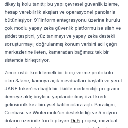
dikey iş kolu tanıttı; bu yapı çevresel güvenlik izleme,
hesap verebilirlik akışları ve operasyonel panolarla
bütünleşiyor. 911inform entegrasyonu üzerine kurulu
çok modlu yapay zeka güvenlik platformu ise silah ve
şiddet tespitini, yüz tanımayı ve yapay zeka destekli
soruşturmayı; doğrulanmış konum verisini acil çağrı
merkezlerine ileten, kameradan bağımsız tek bir
sistemde birleştiriyor.
Zincir üstü, kredi temelli bir borç verme protokolü
olan 3Jane, kamuya açık mevduatları başlattı ve yerel
JANE token’ına bağlı bir likidite madenciliği programı
devreye aldı; böylece yapılandırılmış özel kredi
getirisini ilk kez bireysel katılımcılara açtı. Paradigm,
Coinbase ve Wintermute’un desteklediği ve 5 milyon
doların üzerinde fon toplayan
DeFi
projesi, mevduat