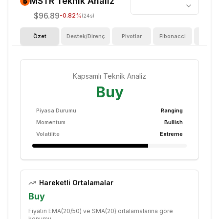
MSTR
Teknik Analiz
$96.89
-0.82
%
(24s)
Özet
Destek/Direnç
Pivotlar
Fibonacci
Göster
Kapsamlı Teknik Analiz
Buy
Piyasa Durumu
Ranging
Momentum
Bullish
Volatilite
Extreme
Hareketli Ortalamalar
Buy
Fiyatın EMA(20/50) ve SMA(20) ortalamalarına göre
konumu.