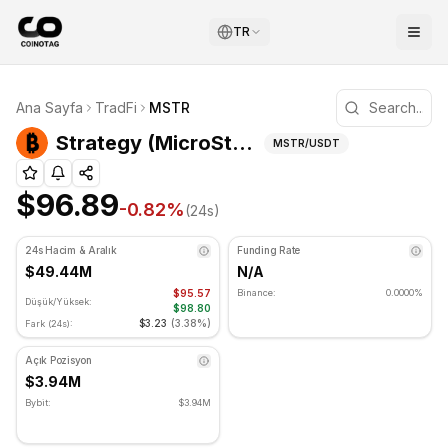
TR
Strategy (MicroStrategy) Teknik Analizi
Ana Sayfa
TradFi
MSTR
Strategy (MicroStrategy) şu anda $96.89 seviyesinde işle
(
MSTR
) Fiyatı
Strategy (MicroStrategy)
MSTR
/USDT
$96.89
-0.82
%
(24s)
24s Hacim & Aralık
Funding Rate
$49.44M
N/A
$95.57
Binance:
0.0000%
Düşük/Yüksek:
$98.80
$3.23
(
3.38%
)
Fark (24s):
Açık Pozisyon
$3.94M
Bybit:
$3.94M