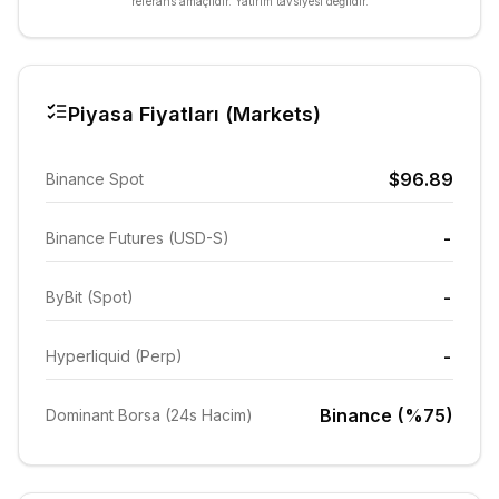
referans amaçlıdır. Yatırım tavsiyesi değildir.
Piyasa Fiyatları (Markets)
$96.89
Binance Spot
-
Binance Futures (USD-S)
-
ByBit (Spot)
-
Hyperliquid (Perp)
Binance (%75)
Dominant Borsa (24s Hacim)