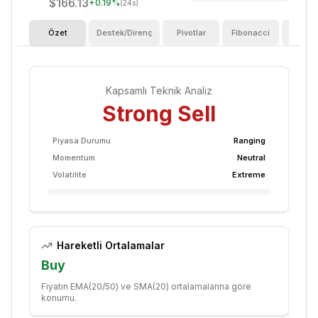
$166.13
+
0.19
%
(24s)
Özet
Destek/Direnç
Pivotlar
Fibonacci
Göster
Kapsamlı Teknik Analiz
Strong Sell
Piyasa Durumu
Ranging
Momentum
Neutral
Volatilite
Extreme
Hareketli Ortalamalar
Buy
Fiyatın EMA(20/50) ve SMA(20) ortalamalarına göre
konumu.