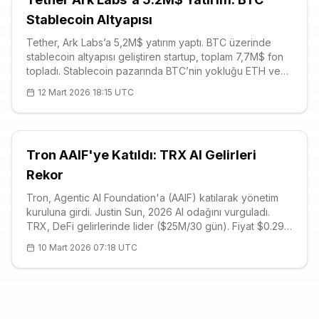
Stablecoin Altyapısı
Tether, Ark Labs’a 5,2M$ yatırım yaptı. BTC üzerinde
stablecoin altyapısı geliştiren startup, toplam 7,7M$ fon
topladı. Stablecoin pazarında BTC’nin yokluğu ETH ve
TRX’in hakimiyetinde. BTC fiyatı 70.188$, destek
12 Mart 2026 18:15 UTC
68.995$. Ekosistem genişliyor.
Tron AAIF'ye Katıldı: TRX AI Gelirleri
Rekor
Tron, Agentic AI Foundation'a (AAIF) katılarak yönetim
kuruluna girdi. Justin Sun, 2026 AI odağını vurguladı.
TRX, DeFi gelirlerinde lider ($25M/30 gün). Fiyat $0.29,
kritik destek $0.2852. AAIF ile AI ölçeklenebilirliği artıyor.
10 Mart 2026 07:18 UTC