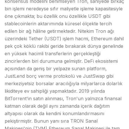
konsensüs modelini benimseyen Tron, saniyede birkaç
bin işlemi neredeyse sıfır maliyetle işleme kapasitesiyle
öne çıkmakta; bu özellik onu özellikle USDT gibi
stablecoinlerin aktarımında küresel ölçekte tercih
edilen bir ağ hâline getirmektedir. Nitekim Tron ağı
üzerindeki Tether (USDT) işlem hacmi, Ethereum dahil
pek çok köklü rakibi geride bırakarak dünya genelinde
en yüksek hacimli transferlerin gerçekleştiği
zincirlerden biri durumuna gelmiştir.
DeFi
ekosistemi
açısından da geniş bir yelpaze sunan platform,
JustLend borç verme protokolü ve JustSwap gibi
merkeziyetsiz borsalar aracılığıyla milyarlarca dolarlık
likiditeye ev sahipliği yapmaktadır. 2019 yılında
BitTorrent'in satın alınması, Tron'un yalnızca finansal
katman olarak değil aynı zamanda içerik dağıtım
altyapısı olarak da kendini konumlandırmasını
pekiştirmiştir. Bunun yanı sıra TRON Sanal
Makinesi'nin (TVM) Ethereum Sanal Makinesi ile tam