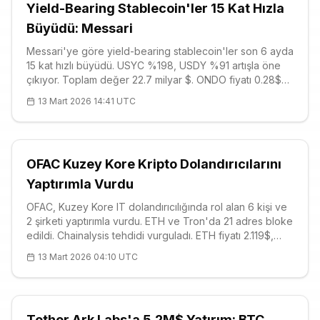
Yield-Bearing Stablecoin'ler 15 Kat Hızla
Büyüdü: Messari
Messari'ye göre yield-bearing stablecoin'ler son 6 ayda
15 kat hızlı büyüdü. USYC %198, USDY %91 artışla öne
çıkıyor. Toplam değer 22.7 milyar $. ONDO fiyatı 0.28$
(+8.38%), RSI 55. ABD düzenlemeleri belirsiz: CLARITY
13 Mart 2026 14:41 UTC
ve GENIUS Act'ler tartışılıyor.
OFAC Kuzey Kore Kripto Dolandırıcılarını
Yaptırımla Vurdu
OFAC, Kuzey Kore IT dolandırıcılığında rol alan 6 kişi ve
2 şirketi yaptırımla vurdu. ETH ve Tron'da 21 adres bloke
edildi. Chainalysis tehdidi vurguladı. ETH fiyatı 2.119$,
+%4,72; direnç 2.146$. Kripto firmalarına uyarı.
13 Mart 2026 04:10 UTC
Tether Ark Labs'a 5.2M$ Yatırım: BTC