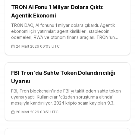
TRON AI Fonu 1 Milyar Dolara Çıktı:
Agentik Ekonomi
TRON DAO, AI fonunu 1 milyar dolara çıkardı. Agentik
ekonomi için yatırımlar: agent kimlikleri, stablecoin
ödemeleri, RWA ve otonom finans araçları. TRON'un
370M kullanıcı ve 85B$ USDT gücüyle hazır. TRX: $0.31,
24 Mart 2026 06:03 UTC
RSI 66.11, güçlü destekler. Justin Sun AINFT duyurdu.
FBI Tron'da Sahte Token Dolandırıcılığı
Uyarısı
FBI, Tron blockchain'inde FBI'yı taklit eden sahte token
uyarısı yaptı. Kullanıcılar 'cüzdan soruşturma altında'
mesajıyla kandırılıyor. 2024 kripto scam kayıpları 9.3
milyar USD. TRX teknik: 0.30 USD, RSI 65.11, güçlü destek
20 Mart 2026 03:51 UTC
0.3006. Dikkatli olun, IC3'e rapor edin.