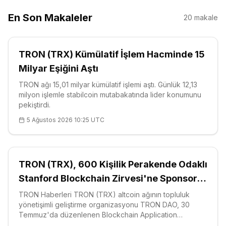
En Son Makaleler
20
makale
TRON (TRX) Kümülatif İşlem Hacminde 15
Milyar Eşiğini Aştı
TRON ağı 15,01 milyar kümülatif işlemi aştı. Günlük 12,13
milyon işlemle stabilcoin mutabakatında lider konumunu
pekiştirdi.
5 Ağustos 2026 10:25 UTC
TRON (TRX), 600 Kişilik Perakende Odaklı
Stanford Blockchain Zirvesi'ne Sponsor
Oldu
TRON Haberleri TRON (TRX) altcoin ağının topluluk
yönetişimli geliştirme organizasyonu TRON DAO, 30
Temmuz'da düzenlenen Blockchain Application
Stanford Summit'in ana destek sponsoru olarak sahne