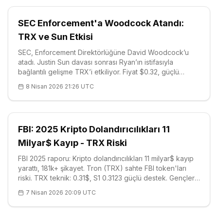
SEC Enforcement'a Woodcock Atandı:
TRX ve Sun Etkisi
SEC, Enforcement Direktörlüğüne David Woodcock’u
atadı. Justin Sun davası sonrası Ryan’ın istifasıyla
bağlantılı gelişme TRX’i etkiliyor. Fiyat $0.32, güçlü
destek $0.3032. 2025’te 7 kripto davası kaydedildi.
8 Nisan 2026 21:26 UTC
Teknik analiz ve piyasa etkisi.
FBI: 2025 Kripto Dolandırıcılıkları 11
Milyar$ Kayıp - TRX Riski
FBI 2025 raporu: Kripto dolandırıcılıkları 11 milyar$ kayıp
yarattı, 181k+ şikayet. Tron (TRX) sahte FBI token'ları
riski. TRX teknik: 0.31$, S1 0.3123 güçlü destek. Gençler
5M$ kaybetti. Detaylı analiz ve FAQ.
7 Nisan 2026 20:09 UTC