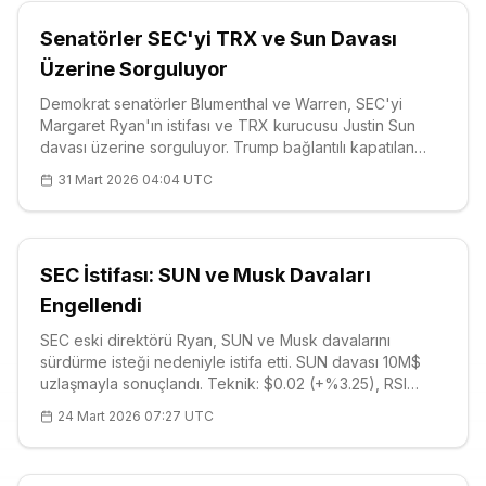
Senatörler SEC'yi TRX ve Sun Davası
Üzerine Sorguluyor
Demokrat senatörler Blumenthal ve Warren, SEC'yi
Margaret Ryan'ın istifası ve TRX kurucusu Justin Sun
davası üzerine sorguluyor. Trump bağlantılı kapatılan
soruşturmalar inceleniyor. TRX fiyatı $0.32, kritik
31 Mart 2026 04:04 UTC
destekler $0.3180. Detaylar için okuyun.
SEC İstifası: SUN ve Musk Davaları
Engellendi
SEC eski direktörü Ryan, SUN ve Musk davalarını
sürdürme isteği nedeniyle istifa etti. SUN davası 10M$
uzlaşmayla sonuçlandı. Teknik: $0.02 (+%3.25), RSI
73.71, R1 $0.0191 güçlü direnç. Demokratlar Trump
24 Mart 2026 07:27 UTC
SEC'sini eleştiriyor.