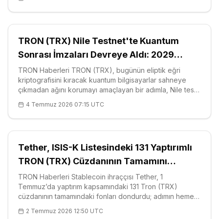
Temmuz’dan
TRON (TRX) Nile Testnet'te Kuantum
Sonrası İmzaları Devreye Aldı: 2029
Tehdidine 3 Yıl Kala Hazırlık
TRON Haberleri TRON (TRX), bugünün eliptik eğri
kriptografisini kıracak kuantum bilgisayarlar sahneye
çıkmadan ağını korumayı amaçlayan bir adımla, Nile test
ağında kuantuma dayanıklı imzaları denemeye başladı.
4 Temmuz 2026 07:15 UTC
Altcoin'in arkasındaki geliş
Tether, ISIS-K Listesindeki 131 Yaptırımlı
TRON (TRX) Cüzdanının Tamamını
Dondurdu
TRON Haberleri Stablecoin ihraççısı Tether, 1
Temmuz’da yaptırım kapsamındaki 131 Tron (TRX)
cüzdanının tamamındaki fonları dondurdu; adımın hemen
öncesinde ABD Hazinesi’ne bağlı Yabancı Varlıklar
2 Temmuz 2026 12:50 UTC
Kontrol Ofisi (OFAC), söz konusu adresl