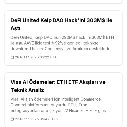
DeFi United Kelp DAO Hack'ini 303M$ ile
Aştı
DeFi United, Kelp DAO'nun 290M$ hack'ini 303M$ ETH
ile aştı. AAVE likiditesi %92'ye geriledi, teknikte
downtrend hakim. Consensys ve Arbitrum destekledi.
Sektör dayanıklılığını gösterdi.
28 Nisan 2026 03:22 UTC
Visa AI Ödemeler: ETH ETF Akışları ve
Teknik Analiz
Visa, AI ajan ödemeleri için Intelligent Commerce
Connect platformunu duyurdu. ETH, Tron
entegrasyonları öne çıkıyor. 22 Nisan ETH ETF girişi
96.4M$. Teknik: $2320, RSI 55, güçlü direnç R1 $2377.
23 Nisan 2026 09:47 UTC
Pilot aşamada, 2026 genişleme planı.