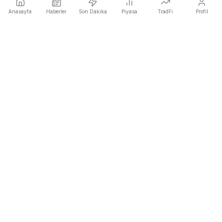
Anasayfa
Haberler
Son Dakika
Piyasa
TradFi
Profil
COINOTAG, fiyata etki eden kripto haberlerini herkesten
önce yayınlayan bağımsız bir medya ağıdır.
COINOTAG LLC · Shams Business Center, Sharjah, 839, UAE
Kayıtlı medya kuruluşu; içeriklerimiz tarafsız editoryal standartlara
tabidir.