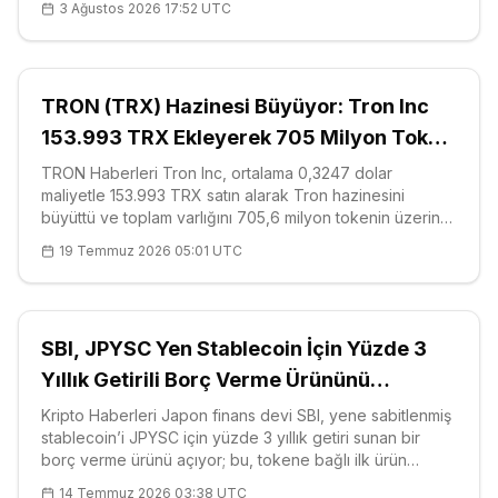
3 Ağustos 2026 17:52 UTC
aldı. Stanford Üniversitesi bünyesinde gerç
TRON (TRX) Hazinesi Büyüyor: Tron Inc
153.993 TRX Ekleyerek 705 Milyon Token
Eşiğini Aştı
TRON Haberleri Tron Inc, ortalama 0,3247 dolar
maliyetle 153.993 TRX satın alarak Tron hazinesini
büyüttü ve toplam varlığını 705,6 milyon tokenin üzerine
taşıdı. Şirketin yatırımcı ilişkileri
19 Temmuz 2026 05:01 UTC
SBI, JPYSC Yen Stablecoin İçin Yüzde 3
Yıllık Getirili Borç Verme Ürününü
Başlatıyor
Kripto Haberleri Japon finans devi SBI, yene sabitlenmiş
stablecoin’i JPYSC için yüzde 3 yıllık getiri sunan bir
borç verme ürünü açıyor; bu, tokene bağlı ilk ürün
niteliğinde. Grubun borsa kolu SBI VC Trade, 16
14 Temmuz 2026 03:38 UTC