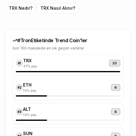
TRX
Nedir?
TRX
Nasıl Alınır?
#
Tron
Etiketinde Trend Coin'ler
Son 100 makalede en sık geçen varlıklar
TRX
20
#
1
47
% pay
ETH
6
#
2
14
% pay
ALT
6
#
3
14
% pay
SUN
#
4