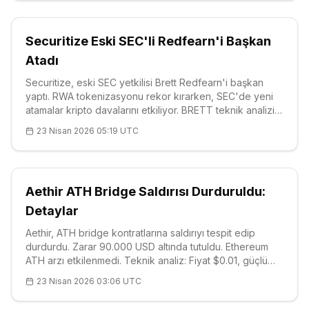
Securitize Eski SEC'li Redfearn'i Başkan
Atadı
Securitize, eski SEC yetkilisi Brett Redfearn'i başkan
yaptı. RWA tokenizasyonu rekor kırarken, SEC'de yeni
atamalar kripto davalarını etkiliyor. BRETT teknik analizi:
$0.01, RSI 51.38, güçlü destekler $0.0065.
23 Nisan 2026 05:19 UTC
Aethir ATH Bridge Saldırısı Durduruldu:
Detaylar
Aethir, ATH bridge kontratlarına saldırıyı tespit edip
durdurdu. Zarar 90.000 USD altında tutuldu. Ethereum
ATH arzı etkilenmedi. Teknik analiz: Fiyat $0.01, güçlü
destekler S1 $0.0055. Tam post-mortem yakında.
23 Nisan 2026 03:06 UTC