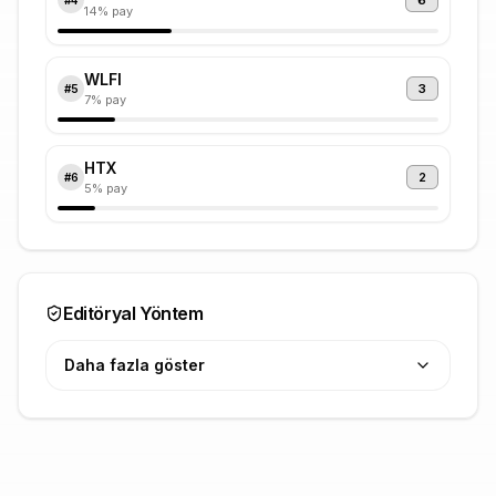
6
14
% pay
WLFI
3
#
5
7
% pay
HTX
2
#
6
5
% pay
Editöryal Yöntem
Daha fazla göster