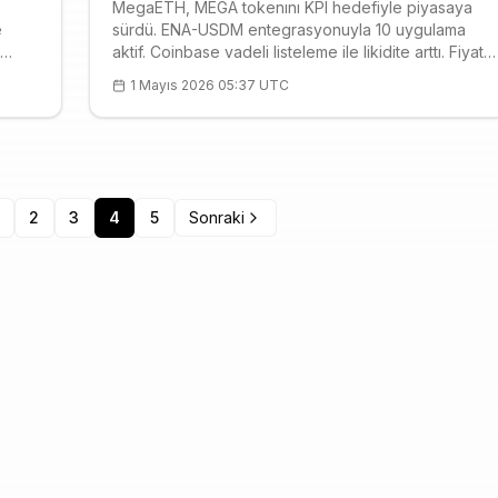
MegaETH, MEGA tokenını KPI hedefiyle piyasaya
e
sürdü. ENA-USDM entegrasyonuyla 10 uygulama
aktif. Coinbase vadeli listeleme ile likidite arttı. Fiyat
 73
$0.10, güçlü destek $0.1015. Performans odaklı
1 Mayıs 2026 05:37 UTC
ki
model sektörü şekillendiriyor.
2
3
4
5
Sonraki