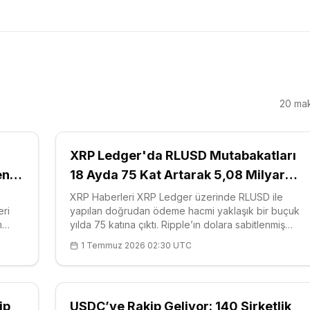
20
mak
XRP Ledger'da RLUSD Mutabakatları
en
18 Ayda 75 Kat Artarak 5,08 Milyar
Dolara Ulaştı
XRP Haberleri XRP Ledger üzerinde RLUSD ile
eri
yapılan doğrudan ödeme hacmi yaklaşık bir buçuk
m
yılda 75 katına çıktı. Ripple’ın dolara sabitlenmiş
azla
tokeni RLUSD’ye ilişkin güncel bir zincir üstü analiz,
1 Temmuz 2026 02:30 UTC
ck,
borsa alım-satımları dışarıda bırakıldığında defter
üzerinde doğrudan el değiştiren transf
ip
USDC’ye Rakip Geliyor: 140 Şirketlik