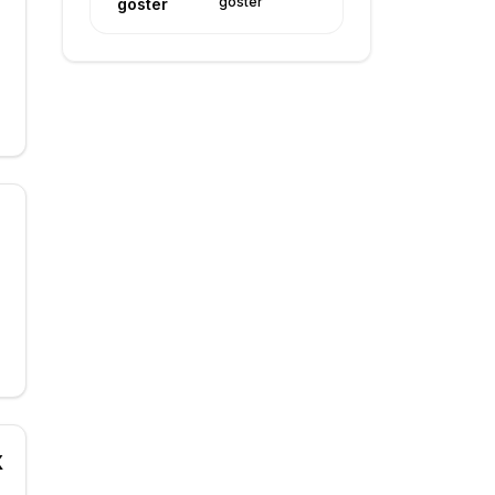
göster
göster
X