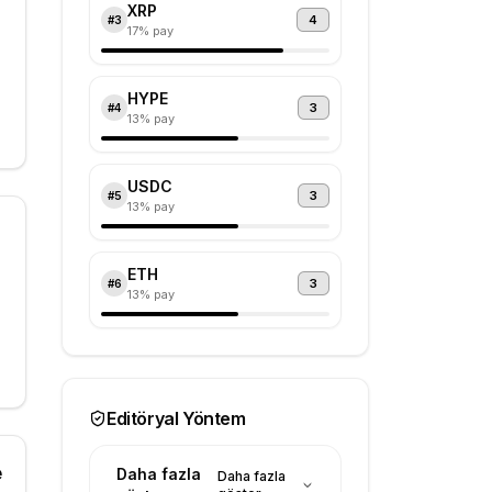
XRP
4
#
3
17
% pay
HYPE
3
#
4
13
% pay
USDC
3
#
5
13
% pay
ETH
3
#
6
13
% pay
Editöryal Yöntem
e
Daha fazla
Daha fazla