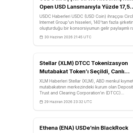
Open USD Lansmanıyla Yüzde 17,5
Çöktü
USDC Haberleri USDC (USD Coin) ihraççısı Circ
Internet Group'un hisseleri, 140'tan fazla şirketi
oluşturduğu bir konsorsiyumun gelir paylaşımlı r
stablecoin Open USD'yi tanıtmasının ardından Sa
30 Haziran 2026 21:45 UTC
günü yüzde 17,5 değer kaybetti. Hisse, 72,25
dolardan açıldıktan sonra gün içi 62,52 d
Stellar (XLM) DTCC Tokenizasyon
Mutabakat Token’ı Seçildi, Canlı
Varlıklar 2027’de
XLM Haberleri Stellar (XLM), ABD menkul kıyme
mutabakatının merkezindeki kurum olan Deposi
Trust and Clearing Corporation’ın (DTCC)
tokenizasyon hizmeti için mutabakat token’ı ola
29 Haziran 2026 23:32 UTC
belirlendi; canlı varlıkların 2027’nin ilk yarısında
devreye girmesi hedefleniyor. DTCC, Mayıs 20
Ethena (ENA) USDe’nin BlackRock