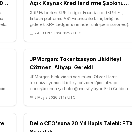
10
Açık Kaynak Kredilendirme Şablonu
Geliştiriyor
k
XRP Haberleri XRP Ledger Foundation (XRPLF),
na
fintech platformu VS1 Finance ile bir iş birliğine
eldi;
giderek XRP Ledger üzerinde izinli (permissioned)
ten
ve mevzuata uyumlu kredilendirme için açık kaynaklı
29 Haziran 2026 16:57 UTC
temi.
bir referans uygulaması geliştireceğini doğruladı; bu
adım, ağın kurumsal kredi piyasaların
JPMorgan: Tokenizasyon Likiditeyi
Çözmez, Altyapı Gerekli
JPMorgan blok zinciri sorumlusu Oliver Harris,
tokenizasyonun likiditeyi çözmediğini, altyapı
çin
dönüşümünün şart olduğunu söylüyor. Eski Goldman
Sachs yöneticisi, Kinexys birimini yönetirken
2 Mayıs 2026 21:13 UTC
Consensus'ta vurguladı. Arda girişiminden edindiği
deneyimle RWAs için en iyi dönemin başladığını
belirtiyor. Blockchain, finansı baştan kurabilir.
ve
Delio CEO'suna 20 Yıl Hapis Talebi: FT
Skandalı