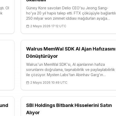
tı. OI
Güney Kore savcıları Delio CEO'su Jeong Sang-
ek
ho'ya 20 yıl hapis talep etti. FTX çöküşüyle bağlantılı
250 milyar won zimmet iddiası mağdurları ayağa
TC
kaldırdı. FTT teknik analizi downtrend gösteriyor.
2 Mayıs 2026 17:12 UTC
e
Karar 16 Temmuz'da.
Walrus MemWal SDK AI Ajan Hafızasını
Dönüştürüyor
Walrus'un MemWal SDK'sı, AI ajanlarının hafıza
sorunlarını doğrulama, taşınabilirlik ve paylaşılabilirlik
ile çözüyor. Mysten Labs'tan Abinhav Garg'ın
e
açıklamaları ve WAL token teknik analiziyle (fiyat
2 Mayıs 2026 10:49 UTC
naliz
$0.07, downtrend) zenginleştirildi. Dağıtık depolama,
gizlilik ve yeni senaryolar ajan güvenilirliğini artırıyor.
Fund
SBI Holdings Bitbank Hisselerini Satın
Alıyor