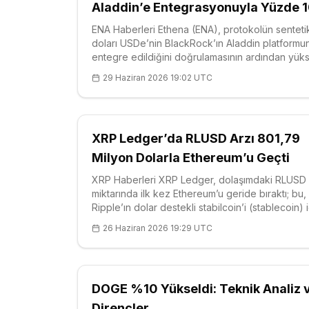
Aladdin’e Entegrasyonuyla Yüzde 
Yükseldi
ENA Haberleri Ethena (ENA), protokolün senteti
doları USDe’nin BlackRock’ın Aladdin platformu
entegre edildiğini doğrulamasının ardından yüks
Aladdin, 20 trilyon doların üzerinde varlık yöne
29 Haziran 2026 19:02 UTC
kurumların kullandığı risk ve portföy yönetim sis
Resmi açıklama hamleyi kurumsal
XRP Ledger’da RLUSD Arzı 801,79
Milyon Dolarla Ethereum’u Geçti
XRP Haberleri XRP Ledger, dolaşımdaki RLUSD
miktarında ilk kez Ethereum’u geride bıraktı; bu,
Ripple’ın dolar destekli stabilcoin’i (stablecoin) i
önemli bir eşik. Zincir üst
26 Haziran 2026 19:29 UTC
DOGE %10 Yükseldi: Teknik Analiz 
Dirençler