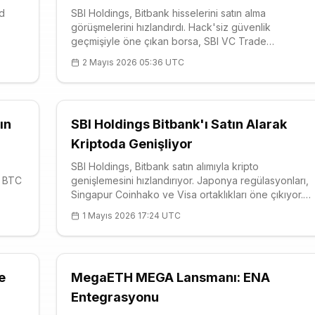
ld
SBI Holdings, Bitbank hisselerini satın alma
görüşmelerini hızlandırdı. Hack'siz güvenlik
geçmişiyle öne çıkan borsa, SBI VC Trade
entegrasyonuyla güçlenecek. Yeni BTC kredi kartı
2 Mayıs 2026 05:36 UTC
0.
özelliği ve Japon konsolidasyonu detayları.
ın
SBI Holdings Bitbank'ı Satın Alarak
Kriptoda Genişliyor
SBI Holdings, Bitbank satın alımıyla kripto
, BTC
genişlemesini hızlandırıyor. Japonya regülasyonları,
Singapur Coinhako ve Visa ortaklıkları öne çıkıyor.
BTC
Bitpoint’te XRP ödüllü ürünler var. XRP $1.39
1 Mayıs 2026 17:24 UTC
(+1.92%), güçlü destek $1.3359. Geleneksel finans
entegrasyonu rekabeti artırıyor.
e
MegaETH MEGA Lansmanı: ENA
Entegrasyonu