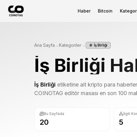
Haber
Bitcoin
Kategori
Ana Sayfa
→
Kategoriler
→
İş Birliği
İş Birliği
Hab
İş Birliği
etiketine ait kripto para haberler
COINOTAG editör masası en son 100 makal
Bu Sayfada
İlgili K
20
5