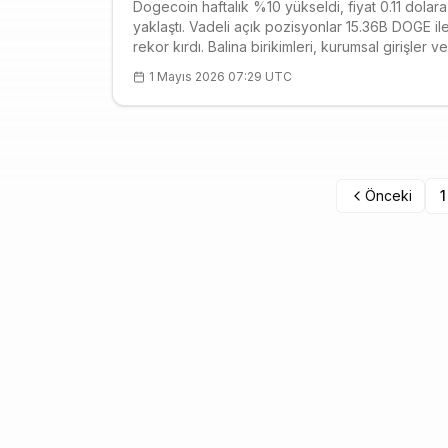
Dogecoin haftalık %10 yükseldi, fiyat 0.11 dolara
yaklaştı. Vadeli açık pozisyonlar 15.36B DOGE il
rekor kırdı. Balina birikimleri, kurumsal girişler ve
Musk'ın X Payments etkisiyle ivme kazandı. RSI
1 Mayıs 2026 07:29 UTC
overbought, güçlü destek 0.1040. Likidasyon ris
artıyor.
Önceki
1