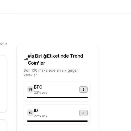
ale
#
İş Birliği
Etiketinde Trend
Coin'ler
Son 100 makalede en sık geçen
varlıklar
BTC
5
#
1
22
% pay
ID
5
#
2
22
% pay