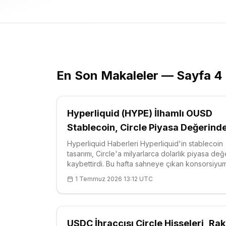
En Son Makaleler — Sayfa 4
Hyperliquid (HYPE) İlhamlı OUSD
Stablecoin, Circle Piyasa Değerind
3,3 Milyar Dolar Sildi
Hyperliquid Haberleri Hyperliquid'in stablecoin
tasarımı, Circle'a milyarlarca dolarlık piyasa değ
kaybettirdi. Bu hafta sahneye çıkan konsorsiyu
tabanlı yeni token Open USD (OUSD), 140'tan f
1 Temmuz 2026 13:12 UTC
şirketin — aralarında Visa, Mastercard, BlackRo
Coinbase, Ripple ve Stripe da var — de
USDC İhraççısı Circle Hisseleri, Rak