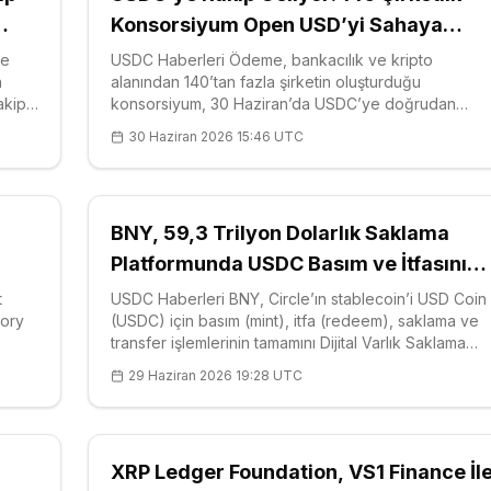
Konsorsiyum Open USD’yi Sahaya
Sürdü
le
USDC Haberleri Ödeme, bankacılık ve kripto
n
alanından 140’tan fazla şirketin oluşturduğu
akip
konsorsiyum, 30 Haziran’da USDC’ye doğrudan
lı
rakip olarak Open USD’yi piyasaya sürdü; dolara
30 Haziran 2026 15:46 UTC
sabitlenmiş bu stabilcoin (stablecoin), paz
BNY, 59,3 Trilyon Dolarlık Saklama
Platformunda USDC Basım ve İtfasını
Açtı
t
USDC Haberleri BNY, Circle’ın stablecoin’i USD Coin
tory
(USDC) için basım (mint), itfa (redeem), saklama ve
transfer işlemlerinin tamamını Dijital Varlık Saklama
rak
platformu üzerinde devreye aldı; böylece USDC,
29 Haziran 2026 19:28 UTC
bankanın uçtan uca desteklediği ilk stablecoin oldu.
26’d
Kurumsal müşteriler artık ABD d
XRP Ledger Foundation, VS1 Finance İl