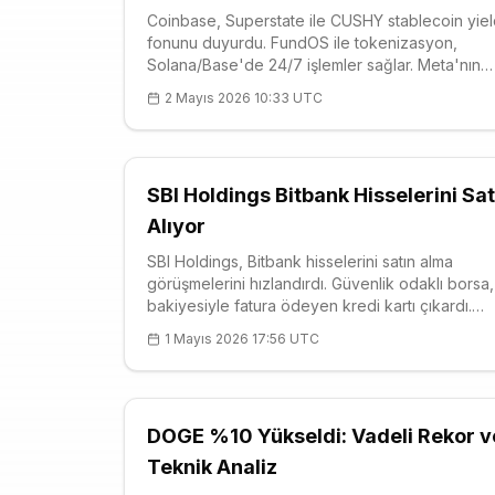
Coinbase, Superstate ile CUSHY stablecoin yie
fonunu duyurdu. FundOS ile tokenizasyon,
Solana/Base'de 24/7 işlemler sağlar. Meta'nın
stablecoin ödemeleri adoptionu artırıyor. APEX
2 Mayıs 2026 10:33 UTC
destek/direnç seviyeleri: S1 $0.2889, R1 $0.292
Kurumsal DeFi entegrasyonu hızlanıyor.
SBI Holdings Bitbank Hisselerini Sat
Alıyor
SBI Holdings, Bitbank hisselerini satın alma
görüşmelerini hızlandırdı. Güvenlik odaklı borsa
bakiyesiyle fatura ödeyen kredi kartı çıkardı.
Japonya'da kripto konsolidasyonu hızlanıyor, 
1 Mayıs 2026 17:56 UTC
entegrasyonu öne çıkıyor.
DOGE %10 Yükseldi: Vadeli Rekor v
Teknik Analiz