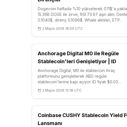
Dogecoin haftada %10 yükselerek 0.11$'a yaklaş
15.36B DOGE ile zirve, RSI 73.97 aşırı alım. Dest
0.1040$, direnç 0.1096$. Whale alımları, ETP
listeleme ve Musk etkisiyle momentum güçlü. B
2 Mayıs 2026 18:00 UTC
gerilerken DOGE öne çıkıyor. Teknik detaylar v
riskler burada.
Anchorage Digital M0 ile Regüle
Stablecoin'leri Genişletiyor | ID
Anchorage Digital, M0 ile stablecoin ihraç
platformunu genişleterek ABD regüle
stablecoin'lerine kapı açıyor. ID fiyatı $0.03
(+4.26%), güçlü destek $0.0294. GENIUS Act il
2 Mayıs 2026 12:18 UTC
kurumsal ölçeklenme hızlanıyor. Detaylı teknik a
ve ortaklık etkileri.
Coinbase CUSHY Stablecoin Yield 
Lansmanı