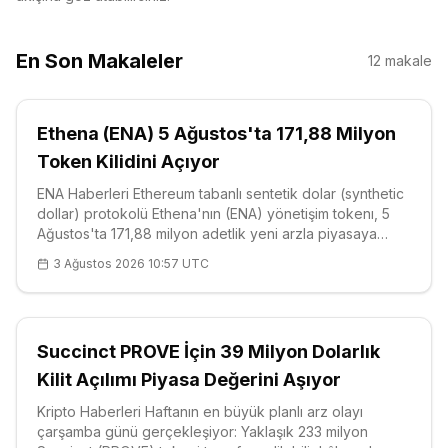
En Son Makaleler
12
makale
Ethena (ENA) 5 Ağustos'ta 171,88 Milyon
Token Kilidini Açıyor
ENA Haberleri Ethereum tabanlı sentetik dolar (synthetic
dollar) protokolü Ethena'nın (ENA) yönetişim tokenı, 5
Ağustos'ta 171,88 milyon adetlik yeni arzla piyasaya
sürülecek. Mevcut fiyatlarla yaklaşık 15,36 milyon dolar
3 Ağustos 2026 10:57 UTC
değerindeki bu kilit açılımı (token unlock), Ağustos
2026'nın ilk h
Succinct PROVE İçin 39 Milyon Dolarlık
Kilit Açılımı Piyasa Değerini Aşıyor
Kripto Haberleri Haftanın en büyük planlı arz olayı
çarşamba günü gerçekleşiyor: Yaklaşık 233 milyon