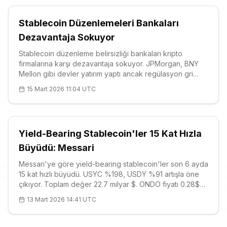
Stablecoin Düzenlemeleri Bankaları
Dezavantaja Sokuyor
Stablecoin düzenleme belirsizliği bankaları kripto
firmalarına karşı dezavantaja sokuyor. JPMorgan, BNY
Mellon gibi devler yatırım yaptı ancak regülasyon gri
alanı engelliyor. %4-5 stablecoin getirileri mevduat
15 Mart 2026 11:04 UTC
kaçışını tetikleyebilir, Ethena USDe ve ENA gibi tokenlar
öne çıkıyor. ENA $0.11'de, güçlü destek $0.1073.
Yield-Bearing Stablecoin'ler 15 Kat Hızla
Büyüdü: Messari
Messari'ye göre yield-bearing stablecoin'ler son 6 ayda
15 kat hızlı büyüdü. USYC %198, USDY %91 artışla öne
çıkıyor. Toplam değer 22.7 milyar $. ONDO fiyatı 0.28$
(+8.38%), RSI 55. ABD düzenlemeleri belirsiz: CLARITY
13 Mart 2026 14:41 UTC
ve GENIUS Act'ler tartışılıyor.