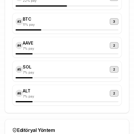
22
% pay
BTC
3
#
3
11
% pay
AAVE
2
#
4
7
% pay
SOL
2
#
5
7
% pay
ALT
2
#
6
7
% pay
Editöryal Yöntem