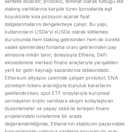
sentetik dolardır; protokol, teminat olarak tuttuğu likit
staking varlıklarına karşılık türev borsalarda eşit
büyüklükte kısa pozisyon açarak fiyat
dalgalanmalarını dengelemeye çalışır. Bu yapı,
kullanıcıların USDe'yi sUSDe olarak kilitlemesi
durumunda hem staking getirisinden hem de sürekli
vadeli işlemlerdeki fonlama oranı gelirlerinden pay
almasına imkân tanır; dolayısıyla Ethena,
DeFi
ekosistemine merkezi finans araçlarıyla yarışabilen
yerli bir getiri kaynağı kazandırma iddiasındadır.
Ethereum
altyapısı üzerinde çalışan protokol, ENA
yönetişim tokenı aracılığıyla topluluk kararlarını
şekillendirirken; spot
ETF
onaylarıyla kurumsal
sermayenin kripto varlıklara akışını kolaylaştıran
düzenlemeler ve yapay zekâ ile birleşen finans
projelerindeki ivmelenme bir arada
değerlendirildiğinde, Ethena'nın stabilcoin pazarındaki
konumlanması yalnızca paritesini koruyan bir araç