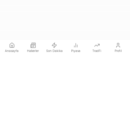
Anasayfa
Haberler
Son Dakika
Piyasa
TradFi
Profil