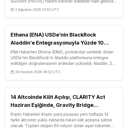
Succinct (PROVE) tokeni transfer edilebilir hâle gelecek.
Projenin yayımlanan hak ediş (vesting) takvimine göre
2 Ağustos 2026 23:51 UTC
bu dilim yaklaşık 39 milyon dolar değerinde ve toplam
arzın yüzde 23,32'sine
Ethena (ENA) USDe’nin BlackRock
Aladdin’e Entegrasyonuyla Yüzde 10
Yükseldi
ENA Haberleri Ethena (ENA), protokolün sentetik doları
USDe’nin BlackRock’ın Aladdin platformuna entegre
edildiğini doğrulamasının ardından yükseldi; Aladdin, 20
trilyon doların üzerinde varlık yöneten kurumların
29 Haziran 2026 19:02 UTC
kullandığı risk ve portföy yönetim sistemi. Resmi açıklama
hamleyi kurumsal
14 Altcoinde Kilit Açılışı, CLARITY Act
Haziran Eşiğinde, Gravity Bridge
Hacklendi
Kripto Haberleri Kripto para piyasası yeni haftada 14
farklı altcoinin yüklü miktarda token kilit açılışına sahne
olacak. Toplam değeri 60 milyon doları aşan tokenler