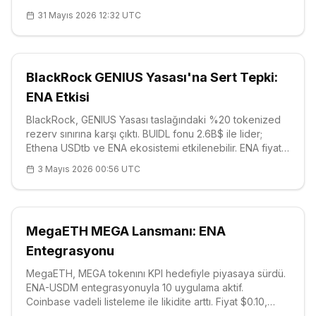
dolaşıma girerken en yüksek satış baskısı Kite (KITE)
31 Mayıs 2026 12:32 UTC
tarafında bekleniyor; piyasa değerinin yüzde 4,81'ine
denk gelen 21
BlackRock GENIUS Yasası'na Sert Tepki:
ENA Etkisi
BlackRock, GENIUS Yasası taslağındaki %20 tokenized
rezerv sınırına karşı çıktı. BUIDL fonu 2.6B$ ile lider;
Ethena USDtb ve ENA ekosistemi etkilenebilir. ENA fiyatı
$0.10, güçlü destek $0.0991. Detaylar için oku.
3 Mayıs 2026 00:56 UTC
MegaETH MEGA Lansmanı: ENA
Entegrasyonu
MegaETH, MEGA tokenını KPI hedefiyle piyasaya sürdü.
ENA-USDM entegrasyonuyla 10 uygulama aktif.
Coinbase vadeli listeleme ile likidite arttı. Fiyat $0.10,
güçlü destek $0.1015. Performans odaklı model sektörü