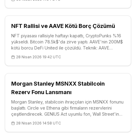
NFT Rallisi ve AAVE Kötü Borç Çözümü
NFT piyasası rallisiyle haftayı kapattı, CryptoPunks %16
yükseldi. Bitcoin 78.5k$'da zirve yaptı. AAVE'nin 200M$
kötü borcu DeFi United ile çözüldü. Teknik: AAVE
96.73$, destek 90$. ETF girişleri likiditeyi artırdı.
28 Nisan 2026 19:42 UTC
Morgan Stanley MSNXX Stabilcoin
Rezerv Fonu Lansmanı
Morgan Stanley, stabilcoin ihraççıları için MSNXX fonunu
başlattı. Circle ve Ethena gibi firmaların rezervlerini
çeşitlendirecek. GENIUS Act uyumlu fon, Wall Street'in
kripto entegrasyonunu hızlandırıyor. ENA fiyatı 0.11$,
28 Nisan 2026 14:58 UTC
yatay trendde. Piyasa değeri 316 milyar $.