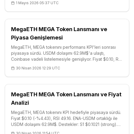
1 Mayıs 2026 05:37 UTC
şekillendiriyor.
MegaETH MEGA Token Lansmanı ve
Piyasa Genişlemesi
MegaETH, MEGA tokenını performans KPI'leri sonrası
piyasaya sürdü. USDM dolaşımı 62.9M$'a ulaştı,
Coinbase vadeli listelemesiyle genişliyor. Fiyat $0.10, RSI
49.59, güçlü destek $0.1022. Performans odaklı model
30 Nisan 2026 12:29 UTC
sektörde ivme kazanıyor.
MegaETH MEGA Token Lansmanı ve Fiyat
Analizi
MegaETH, MEGA tokenını KPI hedefiyle piyasaya sürdü.
Fiyat $0.10 (-%4.43), RSI 49.16. ENA-USDM ortaklığı ile
USDM dolaşımı 62.9M$. Destekler: S1 $0.1021 (strong).
Performans odaklı tokenomics sektörde yenilik getiriyor.
30 Nisan 2026 11:54 UTC