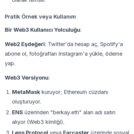
Pratik Örnek veya Kullanım
Bir Web3 Kullanıcı Yolculuğu
:
Web2 Eşdeğeri
: Twitter'da hesap aç, Spotify'a
abone ol, fotoğrafları Instagram'a yükle, ödeme
yap.
Web3 Versiyonu
:
MetaMask
kuruyor; Ethereum cüzdanı
oluşturuyor.
ENS
üzerinden "berkay.eth" alan adı satın
alıyor (Web3 kimliği).
Lens Protocol
veya
Farcaster
üzerinde sosyal