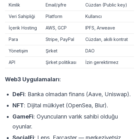
Kimlik
Email/şifre
Cüzdan (Public key)
Veri Sahipliği
Platform
Kullanıcı
İçerik Hosting
AWS, GCP
IPFS, Arweave
Para
Stripe, PayPal
Cüzdan, akıllı kontrat
Yönetişim
Şirket
DAO
API
Şirket politikası
İzin gerektirmez
Web3 Uygulamaları
:
DeFi
: Banka olmadan finans (Aave, Uniswap).
NFT
: Dijital mülkiyet (OpenSea, Blur).
GameFi
: Oyuncuların varlık sahibi olduğu
oyunlar.
SocialFi
: Lens, Farcaster — merkeziyetsiz