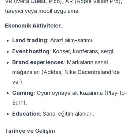
VR (Meta Quest, Pico), AR (Apple Vision Pro),
tarayıcı veya mobil uygulama.
Ekonomik Aktiviteler
:
Land trading
: Arazi alım-satımı.
Event hosting
: Konser, konferans, sergi.
Brand experiences
: Markaların sanal
mağazaları (Adidas, Nike Decentraland'de
var).
Gaming
: Oyun oynayarak kazanma (Play-to-
Earn).
Education
: Sanal eğitim alanları.
Tarihçe ve Gelişim