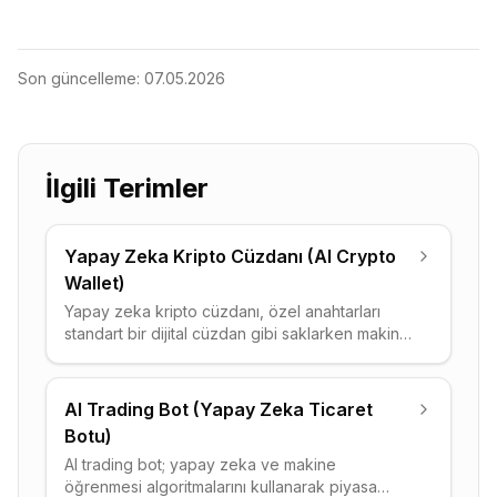
Son güncelleme:
07.05.2026
İlgili Terimler
Yapay Zeka Kripto Cüzdanı (AI Crypto
Wallet)
Yapay zeka kripto cüzdanı, özel anahtarları
standart bir dijital cüzdan gibi saklarken makine
öğrenmesi katmanı aracılığıyla işlemleri
otomatikleştiren, dolandırıcılığı gerçek zamanlı
tespit eden, gas ücretlerini optimize eden ve
AI Trading Bot (Yapay Zeka Ticaret
portföy içgörüleri sunan yeni nesil bir araçtır.
Botu)
Çoğu yapay zeka cüzdanı self-custody
AI trading bot; yapay zeka ve makine
modelinde çalışır; anahtarlar kullanıcıda kalırken
öğrenmesi algoritmalarını kullanarak piyasa
yapay zeka kolaylık ve güvenlik katmanında