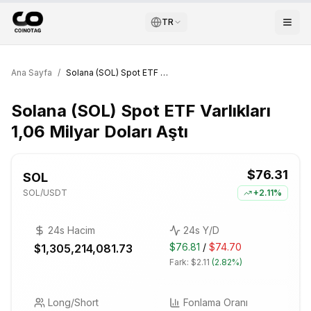
TR
Ana Sayfa
/
Solana (SOL) Spot ETF Varlıkları 1,06 Milyar Doları Aştı
Solana (SOL) Spot ETF Varlıkları
1,06 Milyar Doları Aştı
$76.31
SOL
SOL
/USDT
+
2.11%
24s Hacim
24s Y/D
$76.81
/
$74.70
$1,305,214,081.73
Fark:
$2.11
(
2.82%
)
Long/Short
Fonlama Oranı