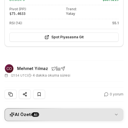
Pivot (PP):
Trend:
Yatay
$75.4633
RSI (14):
55.1
Spot Piyasasına Git
Mehmet Yılmaz
4 dakika okuma süresi
(
21:54 UTC
)
0
yorum
AI Özeti
AI