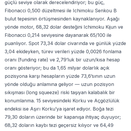
güçlü seviye olarak derecelendiriyor; bu güç,
Fibonacci 0,500 düzeltmesi ile Ichimoku Senkou B
bulut tepesinin örtüşmesinden kaynaklanıyor. Aşağı
yönde motor, 68,32 dolar desteğini Ichimoku Kijun ve
Fibonacci 0,214 seviyesine dayanarak 65/100 ile
puanlıyor. Spot 73,34 dolar civarında ve günlük yüzde
3,04 ekideyken, türev verileri yüzde 0,0026 fonlama
oranı (funding rate) ve 2,79’luk bir uzun/kısa hesap
oranı gösteriyor; bu da 1,65 milyar dolarlık açık
pozisyona karşı hesapların yüzde 73,6’sının uzun
yönde olduğu anlamına geliyor — uzun pozisyon
sıkışması (long squeeze) riski taşıyan kalabalık bir
konumlanma. 15 seviyesindeki Korku ve Açgözlülük
endeksi ise Aşırı Korku’ya işaret ediyor. Boğa tezi
79,30 doların üzerinde bir kapanışa ihtiyaç duyuyor;
68,32 doların kaybı tezi geçersiz kılıyor ve 64,49