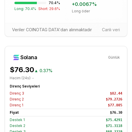
70.4
%
+
0.0067
%
Long:
70.4
%
Short:
29.6
%
Long öder
Veriler COINOTAG DATA'dan alınmaktadır
Canlı veri
Solana
Günlük
$76.30
▲
0.37%
Hacim (24s):
-
Direnç Seviyeleri
Direnç
3
$82.44
Direnç
2
$79.2726
Direnç
1
$77.805
Fiyat
$76.30
Destek
1
$75.4291
Destek
2
$71.3118
Destek
3
$68.3219