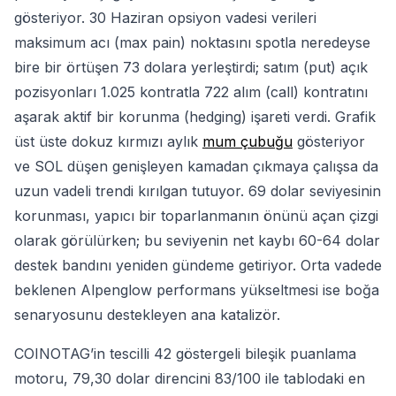
gösteriyor. 30 Haziran opsiyon vadesi verileri
maksimum acı (max pain) noktasını spotla neredeyse
bire bir örtüşen 73 dolara yerleştirdi; satım (put) açık
pozisyonları 1.025 kontratla 722 alım (call) kontratını
aşarak aktif bir korunma (hedging) işareti verdi. Grafik
üst üste dokuz kırmızı aylık
mum çubuğu
gösteriyor
ve SOL düşen genişleyen kamadan çıkmaya çalışsa da
uzun vadeli trendi kırılgan tutuyor. 69 dolar seviyesinin
korunması, yapıcı bir toparlanmanın önünü açan çizgi
olarak görülürken; bu seviyenin net kaybı 60-64 dolar
destek bandını yeniden gündeme getiriyor. Orta vadede
beklenen Alpenglow performans yükseltmesi ise boğa
senaryosunu destekleyen ana katalizör.
COINOTAG’in tescilli 42 göstergeli bileşik puanlama
motoru, 79,30 dolar direncini 83/100 ile tablodaki en