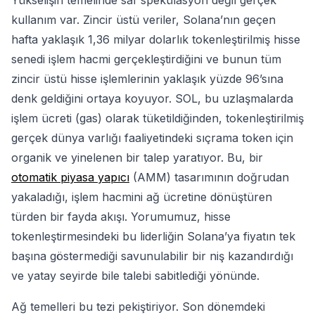
Yükselişin temelinde saf spekülasyon değil gerçek
kullanım var. Zincir üstü veriler, Solana’nın geçen
hafta yaklaşık 1,36 milyar dolarlık tokenleştirilmiş hisse
senedi işlem hacmi gerçekleştirdiğini ve bunun tüm
zincir üstü hisse işlemlerinin yaklaşık yüzde 96’sına
denk geldiğini ortaya koyuyor. SOL, bu uzlaşmalarda
işlem ücreti (gas) olarak tüketildiğinden, tokenleştirilmiş
gerçek dünya varlığı faaliyetindeki sıçrama token için
organik ve yinelenen bir talep yaratıyor. Bu, bir
otomatik piyasa yapıcı
(AMM) tasarımının doğrudan
yakaladığı, işlem hacmini ağ ücretine dönüştüren
türden bir fayda akışı. Yorumumuz, hisse
tokenleştirmesindeki bu liderliğin Solana’ya fiyatın tek
başına göstermediği savunulabilir bir niş kazandırdığı
ve yatay seyirde bile talebi sabitlediği yönünde.
Ağ temelleri bu tezi pekiştiriyor. Son dönemdeki