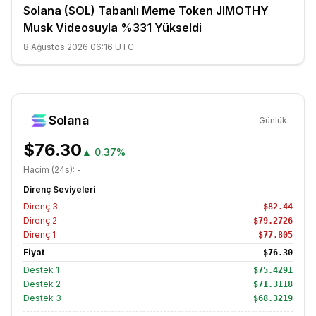
Solana (SOL) Tabanlı Meme Token JIMOTHY
Musk Videosuyla %331 Yükseldi
8 Ağustos 2026 06:16 UTC
Solana
Günlük
$76.30
▲
0.37%
Hacim (24s):
-
Direnç Seviyeleri
Direnç
3
$82.44
Direnç
2
$79.2726
Direnç
1
$77.805
Fiyat
$76.30
Destek
1
$75.4291
Destek
2
$71.3118
Destek
3
$68.3219