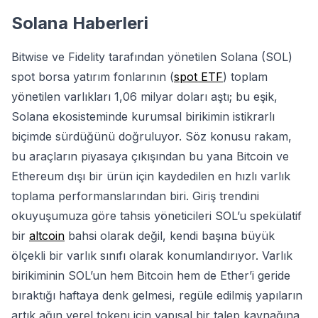
Solana Haberleri
Bitwise ve Fidelity tarafından yönetilen Solana (SOL)
spot borsa yatırım fonlarının (
spot ETF
) toplam
yönetilen varlıkları 1,06 milyar doları aştı; bu eşik,
Solana ekosisteminde kurumsal birikimin istikrarlı
biçimde sürdüğünü doğruluyor. Söz konusu rakam,
bu araçların piyasaya çıkışından bu yana Bitcoin ve
Ethereum dışı bir ürün için kaydedilen en hızlı varlık
toplama performanslarından biri. Giriş trendini
okuyuşumuza göre tahsis yöneticileri SOL’u spekülatif
bir
altcoin
bahsi olarak değil, kendi başına büyük
ölçekli bir varlık sınıfı olarak konumlandırıyor. Varlık
birikiminin SOL’un hem Bitcoin hem de Ether’i geride
bıraktığı haftaya denk gelmesi, regüle edilmiş yapıların
artık ağın yerel tokenı için yapısal bir talep kaynağına