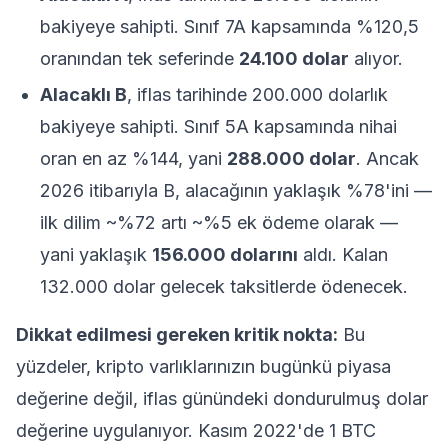
bakiyeye sahipti. Sınıf 7A kapsamında %120,5
oranından tek seferinde
24.100 dolar
alıyor.
Alacaklı B
, iflas tarihinde 200.000 dolarlık
bakiyeye sahipti. Sınıf 5A kapsamında nihai
oran en az %144, yani
288.000 dolar
. Ancak
2026 itibarıyla B, alacağının yaklaşık %78'ini —
ilk dilim ~%72 artı ~%5 ek ödeme olarak —
yani yaklaşık
156.000 dolarını
aldı. Kalan
132.000 dolar gelecek taksitlerde ödenecek.
Dikkat edilmesi gereken kritik nokta:
Bu
yüzdeler, kripto varlıklarınızın bugünkü piyasa
değerine değil, iflas günündeki dondurulmuş dolar
değerine uygulanıyor. Kasım 2022'de 1 BTC