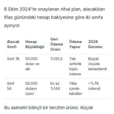
8 Ekim 2024'te onaylanan nihai plan, alacaklıları
iflas günündeki hesap bakiyesine göre iki sınıfa
ayırıyor.
Geri
Alacak
Hesap
Ödeme
2026
Ödeme
Sınıfı
Büyüklüğü
Yapısı
Durumu
Oranı
Sınıf 7A
50.000
%120,5
Tek
Büyük
dolar ve
seferlik
ölçüde
altı
toplu
tamamlandı
ödeme
Sınıf
50.000
En az
Yıllar
~%78
5A
doların
%144
içinde
ödendi
üzeri
taksitler
Bu asimetri bilinçli bir tercihin ürünü: Küçük