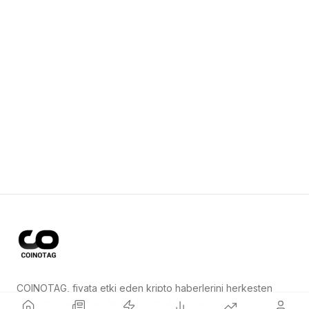
COINOTAG, fiyata etki eden kripto haberlerini herkesten
önce yayınlayan bağımsız bir medya ağıdır.