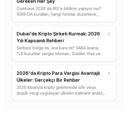
Gereken Her Şey
Coinbase 2026'da IRS'e bildirim yapıyor mu?
1099-DA kuralları, hangi formlar düzenlenir,
hangi veriler paylaşılır ve uyumlu kalmanın adım
adım yolu.
Dubai'de Kripto Şirketi Kurmak: 2026
Yılı Kapsamlı Rehberi
Serbest bölge mi, ana kara mı? VARA lisansı,
%9 kurumlar vergisi istisnası, Golden Visa ve
banka hesabı açma — Dubai kripto şirketi
kurmanın tüm adımları.
2026'da Kripto Para Vergisi Avantajlı
Ülkeler: Gerçekçi Bir Rehber
2026 itibarıyla kripto gelirlerinde sıfır veya
düşük vergi uygulayan ülkeleri katmanlı analiz,
karşılaştırma tablosu ve taşınma hesabıyla ele
alıyoruz.