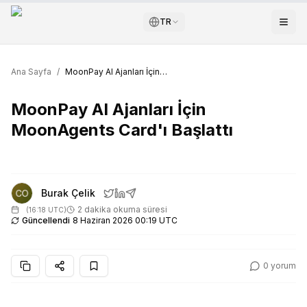
TR
Ana Sayfa
/
MoonPay AI Ajanları İçin MoonAgents Card'ı Başlattı
MoonPay AI Ajanları İçin
MoonAgents Card'ı Başlattı
Burak Çelik
2 dakika okuma süresi
(
16:18 UTC
)
Güncellendi
8 Haziran 2026 00:19 UTC
0
yorum