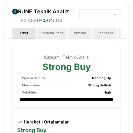
RUNE
Teknik Analiz
$0.4540
+
2.48
%
(24s)
Özet
Destek/Direnç
Pivotlar
Fibonacci
Göster
Kapsamlı Teknik Analiz
Strong Buy
Piyasa Durumu
Trending Up
Momentum
Strong Bullish
Volatilite
High
Hareketli Ortalamalar
Strong Buy