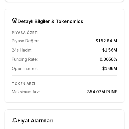
Detaylı Bilgiler & Tokenomics
PIYASA ÖZETI
Piyasa Değeri:
$152.84 M
24s Hacim:
$1.56M
Funding Rate:
0.0056%
Open Interest:
$1.66M
TOKEN ARZI
Maksimum Arz:
354.07M
RUNE
Fiyat Alarmları