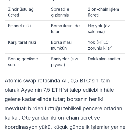
Zincir üstü ağ
Spread'e
2 on-chain işlem
ücreti
gizlenmiş
ücreti
Emanet riski
Borsa ikisini de
Hiç yok (öz
tutar
saklama)
Karşı taraf riski
Borsa iflası
Yok (HTLC
mümkün
zorunlu kılar)
Sonuç gecikme
Saniyeler (sıvı
Dakikalar–saatler
süresi
piyasa)
Atomic swap rotasında Ali, 0,5 BTC'sini tam
olarak Ayşe'nin 7,5 ETH'si talep edilebilir hâle
gelene kadar elinde tutar; borsanın her iki
mevduatı birden tuttuğu tehlikeli pencere ortadan
kalkar. Öte yandan iki on-chain ücret ve
koordinasyon yükü, küçük gündelik işlemler yerine