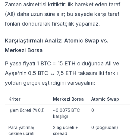
Zaman asimetrisi kritiktir: ilk hareket eden taraf
(Ali) daha uzun süre alır; bu sayede karşı taraf
fonları dondurarak fırsatçılık yapamaz.
Karşılaştırmalı Analiz: Atomic Swap vs.
Merkezi Borsa
Piyasa fiyatı 1 BTC = 15 ETH olduğunda Ali ve
Ayşe'nin 0,5 BTC ↔ 7,5 ETH takasını iki farklı
yoldan gerçekleştirdiğini varsayalım:
Kriter
Merkezi Borsa
Atomic Swap
İşlem ücreti (%0,1)
~0,0075 BTC
0
karşılığı
Para yatırma/
2 ağ ücreti +
0 (doğrudan)
çekme ücreti
spread