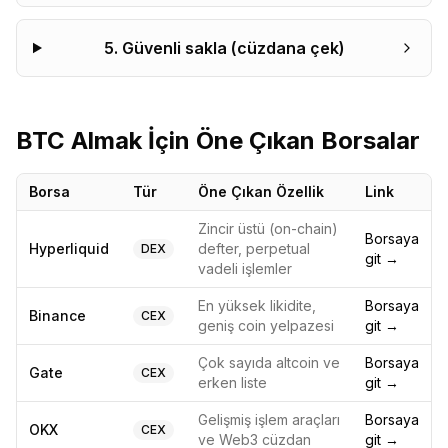
5
.
Güvenli sakla (cüzdana çek)
BTC
Almak İçin Öne Çıkan Borsalar
Borsa
Tür
Öne Çıkan Özellik
Link
Zincir üstü (on-chain)
Borsaya
Hyperliquid
defter, perpetual
DEX
git →
vadeli işlemler
En yüksek likidite,
Borsaya
Binance
CEX
geniş coin yelpazesi
git →
Çok sayıda altcoin ve
Borsaya
Gate
CEX
erken liste
git →
Gelişmiş işlem araçları
Borsaya
OKX
CEX
ve Web3 cüzdan
git →