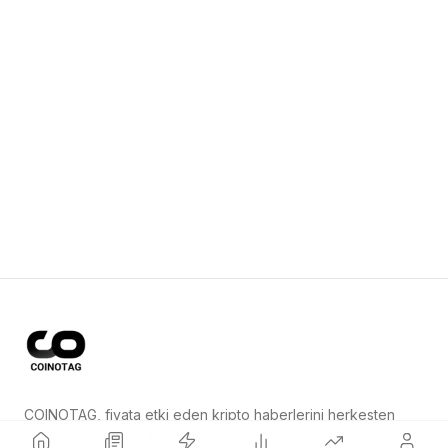
COINOTAG, fiyata etki eden kripto haberlerini herkesten
önce yayınlayan bağımsız bir medya ağıdır.