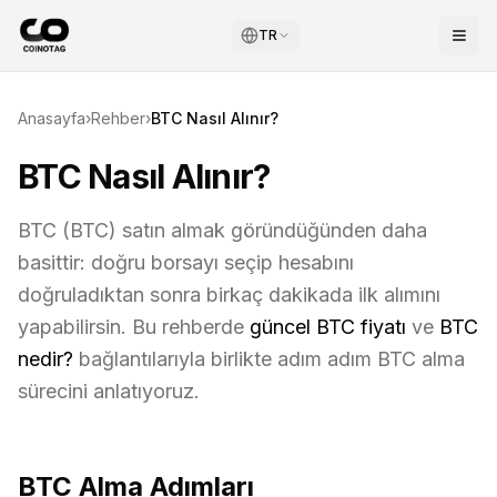
TR
Anasayfa
›
Rehber
›
BTC
Nasıl Alınır?
BTC Nasıl Alınır?
BTC
(
BTC
) satın almak göründüğünden daha
basittir: doğru borsayı seçip hesabını
doğruladıktan sonra birkaç dakikada ilk alımını
yapabilirsin. Bu rehberde
güncel
BTC
fiyatı
ve
BTC
nedir?
bağlantılarıyla birlikte adım adım
BTC
alma
sürecini anlatıyoruz.
BTC
Alma Adımları