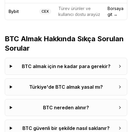
Türev ürünler ve
Borsaya
Bybit
CEX
kullanıcı dostu arayüz
git →
BTC
Almak Hakkında Sıkça Sorulan
Sorular
BTC almak için ne kadar para gerekir?
Türkiye'de BTC almak yasal mı?
BTC nereden alınır?
BTC güvenli bir şekilde nasıl saklanır?