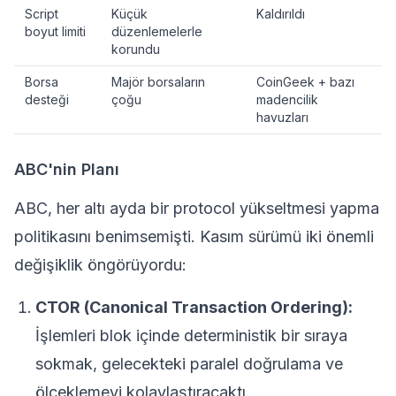
Script
Küçük
Kaldırıldı
boyut limiti
düzenlemelerle
korundu
Borsa
Majör borsaların
CoinGeek + bazı
desteği
çoğu
madencilik
havuzları
ABC'nin Planı
ABC, her altı ayda bir protocol yükseltmesi yapma
politikasını benimsemişti. Kasım sürümü iki önemli
değişiklik öngörüyordu:
CTOR (Canonical Transaction Ordering):
İşlemleri blok içinde deterministik bir sıraya
sokmak, gelecekteki paralel doğrulama ve
ölçeklemeyi kolaylaştıracaktı.