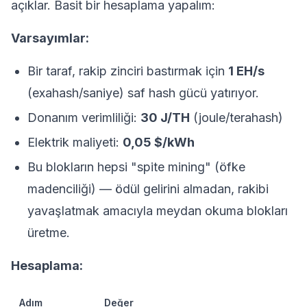
açıklar. Basit bir hesaplama yapalım:
Varsayımlar:
Bir taraf, rakip zinciri bastırmak için
1 EH/s
(exahash/saniye) saf hash gücü yatırıyor.
Donanım verimliliği:
30 J/TH
(joule/terahash)
Elektrik maliyeti:
0,05 $/kWh
Bu blokların hepsi "spite mining" (öfke
madenciliği) — ödül gelirini almadan, rakibi
yavaşlatmak amacıyla meydan okuma blokları
üretme.
Hesaplama:
Adım
Değer