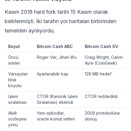
Kasım 2018 hard fork tarihi 15 Kasım olarak
belirlenmişti. İki tarafın yol haritaları birbirinden
temelden ayrılıyordu.
Boyut
Bitcoin Cash ABC
Bitcoin Cash SV
Öncü
Roger Ver, Jihan Wu
Craig Wright, Calvin
isimler
Ayre (CoinGeek)
Varsayılan
Ayarlanabilir kap
128 MB hedef
blok
boyutu
İşlem
CTOR (Kanonik İşlem
CTOR reddedildi
sıralaması
Sıralaması) eklendi
Akıllı
Yeni opkodlar,
2009 protokolüne
sözleşme
oracle komut setleri
dönüş
yönü