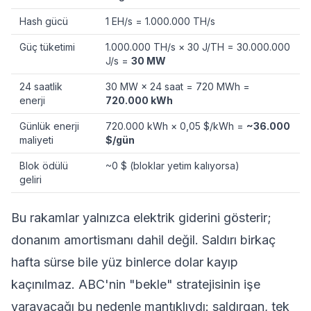
Hash gücü
1 EH/s = 1.000.000 TH/s
Güç tüketimi
1.000.000 TH/s × 30 J/TH = 30.000.000
J/s =
30 MW
24 saatlik
30 MW × 24 saat = 720 MWh =
enerji
720.000 kWh
Günlük enerji
720.000 kWh × 0,05 $/kWh =
~36.000
maliyeti
$/gün
Blok ödülü
~0 $ (bloklar yetim kalıyorsa)
geliri
Bu rakamlar yalnızca elektrik giderini gösterir;
donanım amortismanı dahil değil. Saldırı birkaç
hafta sürse bile yüz binlerce dolar kayıp
kaçınılmaz. ABC'nin "bekle" stratejisinin işe
yarayacağı bu nedenle mantıklıydı: saldırgan, tek