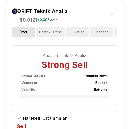
DRIFT
Teknik Analiz
$0.0121
+
0.08
%
(24s)
Özet
Destek/Direnç
Pivotlar
Fibonacci
Göster
Kapsamlı Teknik Analiz
Strong Sell
Piyasa Durumu
Trending Down
Momentum
Bearish
Volatilite
Extreme
Hareketli Ortalamalar
Sell