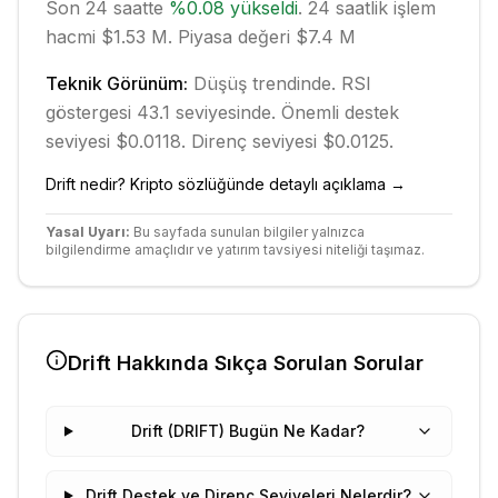
Son 24 saatte
%
0.08
yükseldi
.
24 saatlik işlem
hacmi $1.53 M.
Piyasa değeri $7.4 M
Teknik Görünüm:
Düşüş
trendinde.
RSI
göstergesi 43.1 seviyesinde.
Önemli destek
seviyesi $0.0118.
Direnç seviyesi $0.0125.
Drift
nedir? Kripto sözlüğünde detaylı açıklama →
Yasal Uyarı:
Bu sayfada sunulan bilgiler yalnızca
bilgilendirme amaçlıdır ve yatırım tavsiyesi niteliği taşımaz.
Drift
Hakkında Sıkça Sorulan Sorular
Drift (DRIFT) Bugün Ne Kadar?
Drift Destek ve Direnç Seviyeleri Nelerdir?