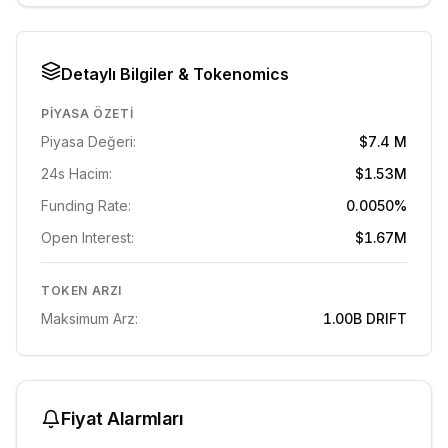
Detaylı Bilgiler & Tokenomics
PIYASA ÖZETI
Piyasa Değeri:
$7.4 M
24s Hacim:
$1.53M
Funding Rate:
0.0050%
Open Interest:
$1.67M
TOKEN ARZI
Maksimum Arz:
1.00B
DRIFT
Fiyat Alarmları