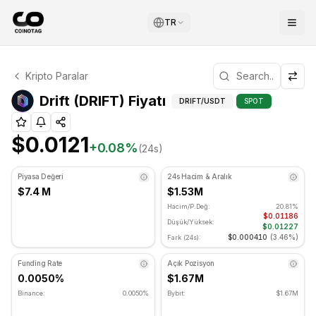
TR
Drift Teknik Analizi
Kripto Paralar
Drift şu anda $0.0121 seviyesinde işlem görüyor. RSI gös
Teknik Analiz ve Dest
Drift (DRIFT) Fiyatı
DRIFT
/USDT
SPOT
$0.0121
+
0.08
%
(24s)
Piyasa Değeri
24s Hacim & Aralık
$7.4 M
$1.53M
Hacim/P.Değ:
20.81%
$0.01186
Düşük/Yüksek:
$0.01227
$0.000410
(
3.46%
)
Fark (24s):
Funding Rate
Açık Pozisyon
0.0050%
$1.67M
Binance:
0.0050%
Bybit:
$1.67M