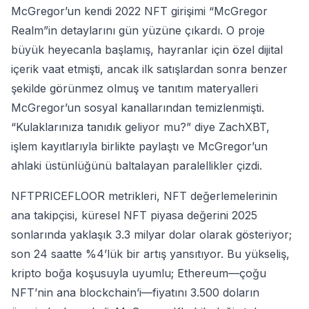
McGregor’un kendi 2022 NFT girişimi “McGregor
Realm”in detaylarını gün yüzüne çıkardı. O proje
büyük heyecanla başlamış, hayranlar için özel dijital
içerik vaat etmişti, ancak ilk satışlardan sonra benzer
şekilde görünmez olmuş ve tanıtım materyalleri
McGregor’un sosyal kanallarından temizlenmişti.
“Kulaklarınıza tanıdık geliyor mu?” diye ZachXBT,
işlem kayıtlarıyla birlikte paylaştı ve McGregor’un
ahlaki üstünlüğünü baltalayan paralellikler çizdi.
NFTPRICEFLOOR metrikleri, NFT değerlemelerinin
ana takipçisi, küresel NFT piyasa değerini 2025
sonlarında yaklaşık 3.3 milyar dolar olarak gösteriyor;
son 24 saatte %4’lük bir artış yansıtıyor. Bu yükseliş,
kripto boğa koşusuyla uyumlu; Ethereum—çoğu
NFT’nin ana blockchain’i—fiyatını 3.500 doların