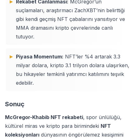
Rekabet Canlanması:
McGregor’un
suçlamaları, araştırmacı ZachXBT’nin belirttiği
gibi kendi geçmiş NFT çabalarını yansıtıyor ve
MMA dramasını kripto çevrelerinde canlı
tutuyor.
Piyasa Momentum:
NFT’ler %4 artarak 3.3
milyar dolara, kripto 3.1 trilyon dolara ulaşırken,
bu hikayeler temkinli yatırımcı katılımını teşvik
edebilir.
Sonuç
McGregor-Khabib NFT rekabeti
, spor ünlülüğü,
kültürel miras ve kripto para birimindeki
NFT
koleksiyonları
dünyasının öngörülemez kesişimini