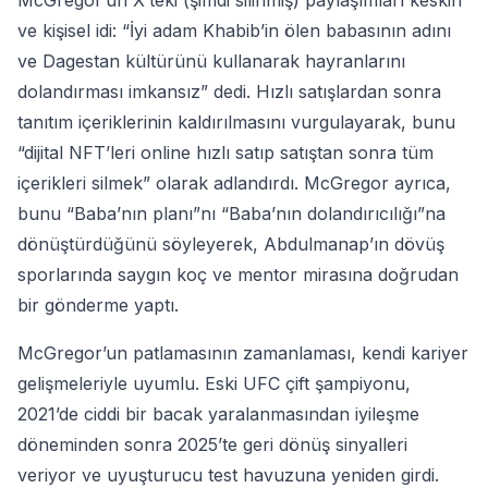
McGregor’un X’teki (şimdi silinmiş) paylaşımları keskin
ve kişisel idi: “İyi adam Khabib’in ölen babasının adını
ve Dagestan kültürünü kullanarak hayranlarını
dolandırması imkansız” dedi. Hızlı satışlardan sonra
tanıtım içeriklerinin kaldırılmasını vurgulayarak, bunu
“dijital NFT’leri online hızlı satıp satıştan sonra tüm
içerikleri silmek” olarak adlandırdı. McGregor ayrıca,
bunu “Baba’nın planı”nı “Baba’nın dolandırıcılığı”na
dönüştürdüğünü söyleyerek, Abdulmanap’ın dövüş
sporlarında saygın koç ve mentor mirasına doğrudan
bir gönderme yaptı.
McGregor’un patlamasının zamanlaması, kendi kariyer
gelişmeleriyle uyumlu. Eski UFC çift şampiyonu,
2021’de ciddi bir bacak yaralanmasından iyileşme
döneminden sonra 2025’te geri dönüş sinyalleri
veriyor ve uyuşturucu test havuzuna yeniden girdi.