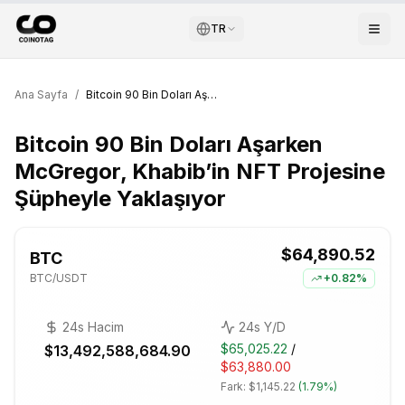
TR
Ana Sayfa
/
Bitcoin 90 Bin Doları Aşarken McGregor, Khabib’in NFT Projesine Şüpheyle Yaklaşıyor
Bitcoin 90 Bin Doları Aşarken
McGregor, Khabib’in NFT Projesine
Şüpheyle Yaklaşıyor
$64,890.52
BTC
BTC
/USDT
+
0.82%
24s Hacim
24s Y/D
$65,025.22
/
$13,492,588,684.90
$63,880.00
Fark:
$1,145.22
(
1.79%
)