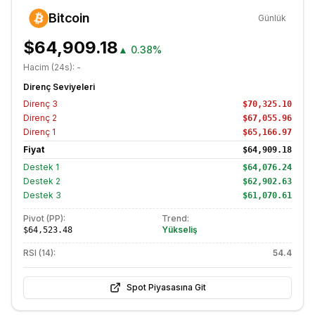
Bitcoin
Günlük
$64,909.18
▲
0.38%
Hacim (24s):
-
Direnç Seviyeleri
Direnç
3
$70,325.10
Direnç
2
$67,055.96
Direnç
1
$65,166.97
Fiyat
$64,909.18
Destek
1
$64,076.24
Destek
2
$62,902.63
Destek
3
$61,070.61
Pivot (PP):
Trend:
Yükseliş
$64,523.48
RSI (14):
54.4
Spot Piyasasına Git