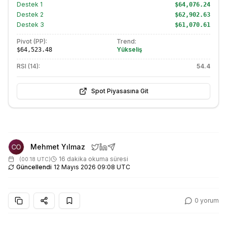
Destek
1
$64,076.24
Destek
2
$62,902.63
Destek
3
$61,070.61
Pivot (PP):
Trend:
Yükseliş
$64,523.48
RSI (14):
54.4
Spot Piyasasına Git
Mehmet Yılmaz
16 dakika okuma süresi
(
00:18 UTC
)
Güncellendi
12 Mayıs 2026 09:08 UTC
0
yorum