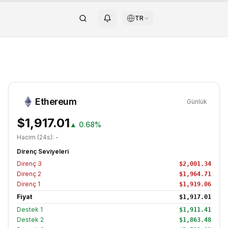
TR
Ethereum
Günlük
$1,917.01
▲
0.68%
Hacim (24s):
-
Direnç Seviyeleri
Direnç
3
$2,001.34
Direnç
2
$1,964.71
Direnç
1
$1,919.06
Fiyat
$1,917.01
Destek
1
$1,911.41
Destek
2
$1,863.48