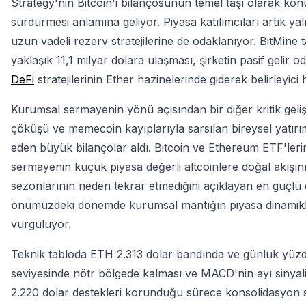
Strategy'nin Bitcoin'i bilançosunun temel taşı olarak kon
sürdürmesi anlamına geliyor. Piyasa katılımcıları artık yal
uzun vadeli rezerv stratejilerine de odaklanıyor. BitMine
yaklaşık 11,1 milyar dolara ulaşması, şirketin pasif gelir
DeFi
stratejilerinin Ether hazinelerinde giderek belirleyici 
Kurumsal sermayenin yönü açısından bir diğer kritik geli
çöküşü ve memecoin kayıplarıyla sarsılan bireysel yatırı
eden büyük bilançolar aldı. Bitcoin ve Ethereum ETF'lerin
sermayenin küçük piyasa değerli altcoinlere doğal akışın
sezonlarının neden tekrar etmediğini açıklayan en güçlü g
önümüzdeki dönemde kurumsal mantığın piyasa dinamikleri
vurguluyor.
Teknik tabloda ETH 2.313 dolar bandında ve günlük yüzde 
seviyesinde nötr bölgede kalması ve MACD'nin ayı sinyali 
2.220 dolar destekleri korunduğu sürece konsolidasyon se