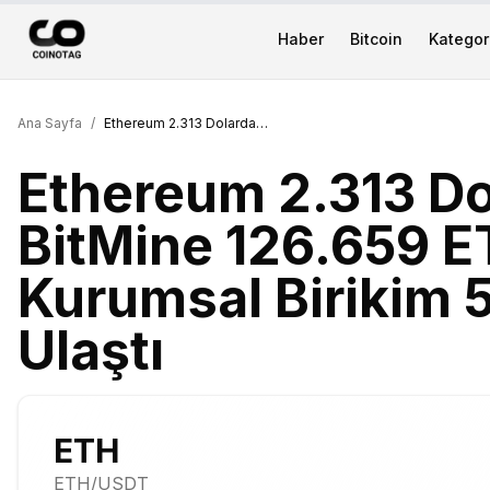
Haber
Bitcoin
Kategori
Ana Sayfa
/
Ethereum 2.313 Dolarda Sıkışırken BitMine 126.659 ETH Daha Aldı: Kurumsal Birikim 5,2 Milyon ETH'ye Ulaştı
Ethereum 2.313 Do
BitMine 126.659 E
Kurumsal Birikim 
Ulaştı
ETH
ETH
/USDT