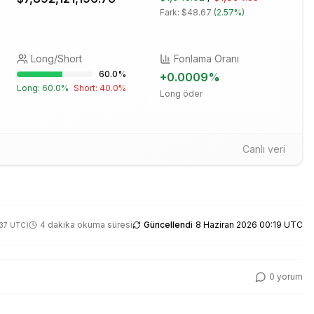
Fark:
$48.67
(
2.57%
)
Long/Short
Fonlama Oranı
60.0
%
+
0.0009
%
Long:
60.0
%
Short:
40.0
%
Long öder
Canlı veri
4 dakika okuma süresi
Güncellendi
8 Haziran 2026 00:19 UTC
:37 UTC
)
0
yorum