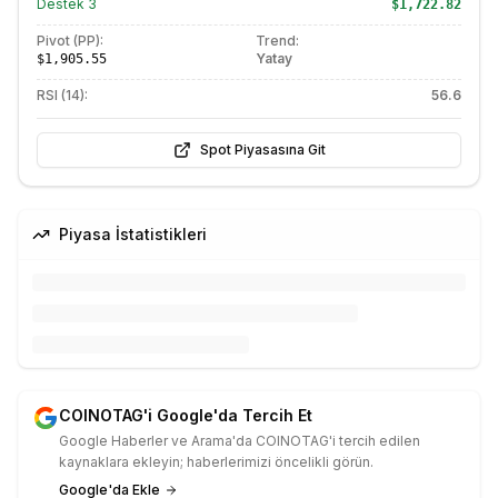
Destek
3
$1,722.82
Pivot (PP):
Trend:
Yatay
$1,905.55
RSI (14):
56.6
Spot Piyasasına Git
Piyasa İstatistikleri
COINOTAG'i Google'da Tercih Et
Google Haberler ve Arama'da COINOTAG'i tercih edilen
kaynaklara ekleyin; haberlerimizi öncelikli görün.
Google'da Ekle