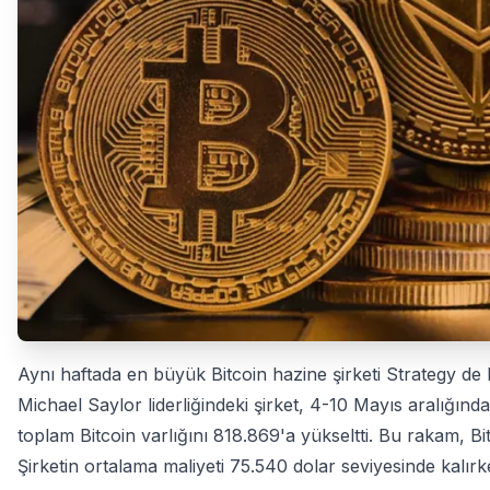
Aynı haftada en büyük Bitcoin hazine şirketi Strategy de b
Michael Saylor liderliğindeki şirket, 4-10 Mayıs aralığınd
toplam Bitcoin varlığını 818.869'a yükseltti. Bu rakam, B
Şirketin ortalama maliyeti 75.540 dolar seviyesinde kalırk