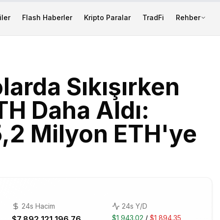
ler
Flash Haberler
Kripto Paralar
TradFi
Rehber
larda Sıkışırken
TH Daha Aldı:
5,2 Milyon ETH'ye
24s Hacim
24s Y/D
$1,943.02
/
$1,894.35
$7,892,121,196.76