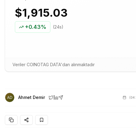
$1,915.03
+
0.43%
(24s)
Veriler COINOTAG DATA'dan alınmaktadır
Ahmet Demir
(
04