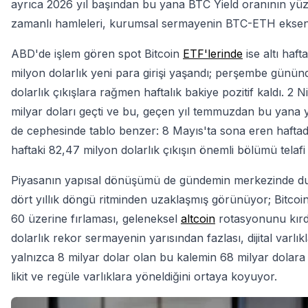
ayrıca 2026 yıl başından bu yana BTC Yield oranının yüzde
zamanlı hamleleri, kurumsal sermayenin BTC-ETH ekseninde
ABD'de işlem gören spot Bitcoin
ETF'lerinde
ise altı haft
milyon dolarlık yeni para girişi yaşandı; perşembe günü
dolarlık çıkışlara rağmen haftalık bakiye pozitif kaldı. 2
milyar doları geçti ve bu, geçen yıl temmuzdan bu yana y
de cephesinde tablo benzer: 8 Mayıs'ta sona eren haftada
haftaki 82,47 milyon dolarlık çıkışın önemli bölümü telafi e
Piyasanın yapısal dönüşümü de gündemin merkezinde duruyo
dört yıllık döngü ritminden uzaklaşmış görünüyor; Bitco
60 üzerine fırlaması, geleneksel
altcoin
rotasyonunu kırdı.
dolarlık rekor sermayenin yarısından fazlası, dijital varlık
yalnızca 8 milyar dolar olan bu kalemin 68 milyar dolara
likit ve regüle varlıklara yöneldiğini ortaya koyuyor.