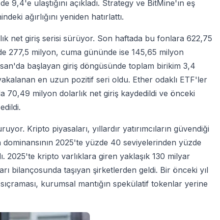
 9,4'e ulaştığını açıkladı. Strategy ve BitMine'ın eş
ki ağırlığını yeniden hatırlattı.
alık net giriş serisi sürüyor. Son haftada bu fonlara 622,75
nde 277,5 milyon, cuma gününde ise 145,65 milyon
 Nisan'da başlayan giriş döngüsünde toplam birikim 3,4
akalanan en uzun pozitif seri oldu. Ether odaklı ETF'ler
 70,49 milyon dolarlık net giriş kaydedildi ve önceki
dildi.
r. Kripto piyasaları, yıllardır yatırımcıların güvendiği
in dominansının 2025'te yüzde 40 seviyelerinden yüzde
 2025'te kripto varlıklara giren yaklaşık 130 milyar
ları bilançosunda taşıyan şirketlerden geldi. Bir önceki yıl
 sıçraması, kurumsal mantığın spekülatif tokenlar yerine