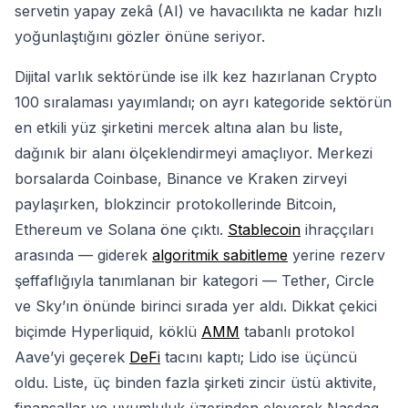
servetin yapay zekâ (AI) ve havacılıkta ne kadar hızlı
yoğunlaştığını gözler önüne seriyor.
Dijital varlık sektöründe ise ilk kez hazırlanan Crypto
100 sıralaması yayımlandı; on ayrı kategoride sektörün
en etkili yüz şirketini mercek altına alan bu liste,
dağınık bir alanı ölçeklendirmeyi amaçlıyor. Merkezi
borsalarda Coinbase, Binance ve Kraken zirveyi
paylaşırken, blokzincir protokollerinde Bitcoin,
Ethereum ve Solana öne çıktı.
Stablecoin
ihraççıları
arasında — giderek
algoritmik sabitleme
yerine rezerv
şeffaflığıyla tanımlanan bir kategori — Tether, Circle
ve Sky’ın önünde birinci sırada yer aldı. Dikkat çekici
biçimde Hyperliquid, köklü
AMM
tabanlı protokol
Aave’yi geçerek
DeFi
tacını kaptı; Lido ise üçüncü
oldu. Liste, üç binden fazla şirketi zincir üstü aktivite,