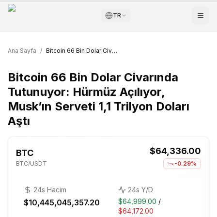
TR
Ana Sayfa
/
Bitcoin 66 Bin Dolar Civarında Tutunuyor: Hürmüz Açılıyor, Musk’ın Serveti 1,1 Trilyon Doları Aştı
Bitcoin 66 Bin Dolar Civarında
Tutunuyor: Hürmüz Açılıyor,
Musk’ın Serveti 1,1 Trilyon Doları
Aştı
$64,336.00
BTC
BTC
/USDT
-0.29%
24s Hacim
24s Y/D
$64,999.00
/
$10,445,045,357.20
$64,172.00