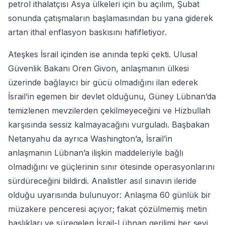
petrol ithalatçısı Asya ülkeleri için bu açılım, Şubat
sonunda çatışmaların başlamasından bu yana giderek
artan ithal enflasyon baskısını hafifletiyor.
Ateşkes İsrail içinden ise anında tepki çekti. Ulusal
Güvenlik Bakanı Oren Givon, anlaşmanın ülkesi
üzerinde bağlayıcı bir gücü olmadığını ilan ederek
İsrail’in egemen bir devlet olduğunu, Güney Lübnan’da
temizlenen mevzilerden çekilmeyeceğini ve Hizbullah
karşısında sessiz kalmayacağını vurguladı. Başbakan
Netanyahu da ayrıca Washington’a, İsrail’in
anlaşmanın Lübnan’a ilişkin maddeleriyle bağlı
olmadığını ve güçlerinin sınır ötesinde operasyonlarını
sürdüreceğini bildirdi. Analistler asıl sınavın ileride
olduğu uyarısında bulunuyor: Anlaşma 60 günlük bir
müzakere penceresi açıyor; fakat çözülmemiş metin
başlıkları ve süregelen İsrail-Lübnan gerilimi her şeyi