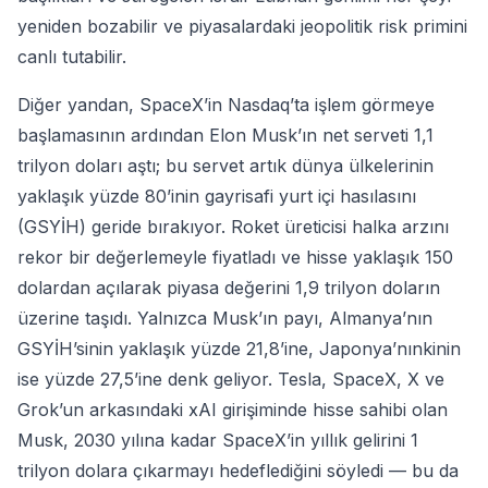
yeniden bozabilir ve piyasalardaki jeopolitik risk primini
canlı tutabilir.
Diğer yandan, SpaceX’in Nasdaq’ta işlem görmeye
başlamasının ardından Elon Musk’ın net serveti 1,1
trilyon doları aştı; bu servet artık dünya ülkelerinin
yaklaşık yüzde 80’inin gayrisafi yurt içi hasılasını
(GSYİH) geride bırakıyor. Roket üreticisi halka arzını
rekor bir değerlemeyle fiyatladı ve hisse yaklaşık 150
dolardan açılarak piyasa değerini 1,9 trilyon doların
üzerine taşıdı. Yalnızca Musk’ın payı, Almanya’nın
GSYİH’sinin yaklaşık yüzde 21,8’ine, Japonya’nınkinin
ise yüzde 27,5’ine denk geliyor. Tesla, SpaceX, X ve
Grok’un arkasındaki xAI girişiminde hisse sahibi olan
Musk, 2030 yılına kadar SpaceX’in yıllık gelirini 1
trilyon dolara çıkarmayı hedeflediğini söyledi — bu da