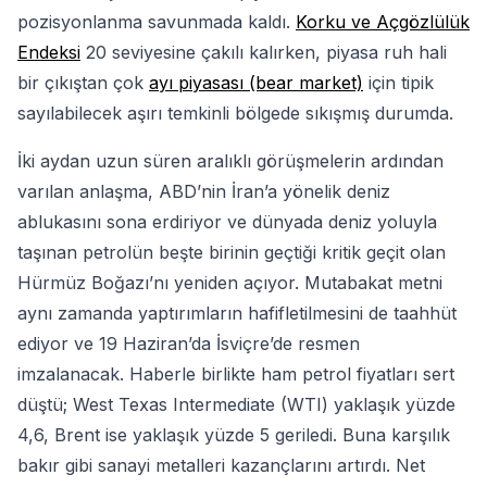
pozisyonlanma savunmada kaldı.
Korku ve Açgözlülük
Endeksi
20 seviyesine çakılı kalırken, piyasa ruh hali
bir çıkıştan çok
ayı piyasası (bear market)
için tipik
sayılabilecek aşırı temkinli bölgede sıkışmış durumda.
İki aydan uzun süren aralıklı görüşmelerin ardından
varılan anlaşma, ABD’nin İran’a yönelik deniz
ablukasını sona erdiriyor ve dünyada deniz yoluyla
taşınan petrolün beşte birinin geçtiği kritik geçit olan
Hürmüz Boğazı’nı yeniden açıyor. Mutabakat metni
aynı zamanda yaptırımların hafifletilmesini de taahhüt
ediyor ve 19 Haziran’da İsviçre’de resmen
imzalanacak. Haberle birlikte ham petrol fiyatları sert
düştü; West Texas Intermediate (WTI) yaklaşık yüzde
4,6, Brent ise yaklaşık yüzde 5 geriledi. Buna karşılık
bakır gibi sanayi metalleri kazançlarını artırdı. Net