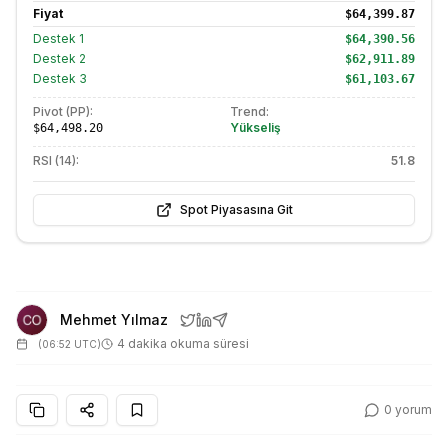
Fiyat
$64,399.87
Destek
1
$64,390.56
Destek
2
$62,911.89
Destek
3
$61,103.67
Pivot (PP):
Trend:
Yükseliş
$64,498.20
RSI (14):
51.8
Spot Piyasasına Git
Mehmet Yılmaz
4 dakika okuma süresi
(
06:52 UTC
)
0
yorum