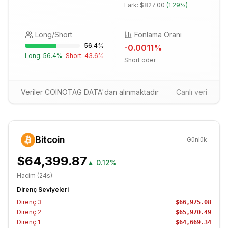
Fark:
$827.00
(
1.29%
)
Long/Short
Fonlama Oranı
56.4
%
-0.0011
%
Long:
56.4
%
Short:
43.6
%
Short öder
Veriler COINOTAG DATA'dan alınmaktadır
Canlı veri
Bitcoin
Günlük
$64,399.87
▲
0.12%
Hacim (24s):
-
Direnç Seviyeleri
Direnç
3
$66,975.08
Direnç
2
$65,970.49
Direnç
1
$64,669.34