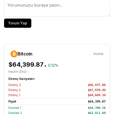
Yorum Yap
Bitcoin
Günlük
$64,399.87
▲
0.12%
Hacim (24s):
-
Direnç Seviyeleri
Direnç
3
$66,975.08
Direnç
2
$65,970.49
Direnç
1
$64,669.34
Fiyat
$64,399.87
Destek
1
$64,390.56
Destek
2
$62,911.89