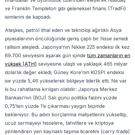
finansallar ve uyumluluk üzerinden eleyerek Nasdaq
ve Franklin Templeton gibi geleneksel finans (TradFi)
isimlerini de kapsadı.
Ateşkes, petrol ithal eden ve teknoloji ağırlıklı Asya
piyasalarının öncülüğünde geniş çaplı bir hisse senedi
rallisini ateşledi. Japonya’nın Nikkei 225 endeksi ilk kez
69.700 seviyesini aşarak gün içinde
tüm zamanların en
yüksek (ATH)
seviyesine ulaştı ve yaklaşık 465 milyar
dolarlık değer ekledi; Güney Kore’nin KOSPI endeksi
ise yüzde 5,46 yükselerek bölgeye liderlik etti. Ne var
ki bu rahatlama kırılgan olabilir: Japonya Merkez
Bankası’nın (BOJ) Salı günü politika faizini yüzde
0,75’ten yüzde 1’e çıkarması yaygın biçimde
bekleniyor. Bu adım borçlanma maliyetlerini yükseltip,
ucuz sermayeyi hisselere, tahvillere ve kriptoya
yönlendiren yen kaynaklı taşıma ticaretini (carry trade)