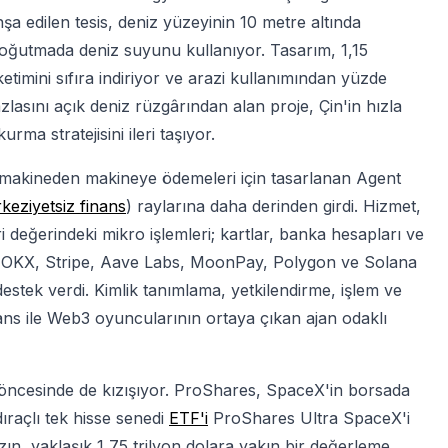
şa edilen tesis, deniz yüzeyinin 10 metre altında
oğutmada deniz suyunu kullanıyor. Tasarım, 1,15
etimini sıfıra indiriyor ve arazi kullanımından yüzde
lasını açık deniz rüzgârından alan proje, Çin'in hızla
rma stratejisini ileri taşıyor.
makineden makineye ödemeleri için tasarlanan Agent
keziyetsiz finans
) raylarına daha derinden girdi. Hizmet,
ri değerindeki mikro işlemleri; kartlar, banka hesapları ve
se, OKX, Stripe, Aave Labs, MoonPay, Polygon ve Solana
estek verdi. Kimlik tanımlama, yetkilendirme, işlem ve
ans ile Web3 oyuncularının ortaya çıkan ajan odaklı
zı öncesinde de kızışıyor. ProShares, SpaceX'in borsada
raçlı tek hisse senedi
ETF'i
ProShares Ultra SpaceX'i
n, yaklaşık 1,75 trilyon dolara yakın bir değerleme