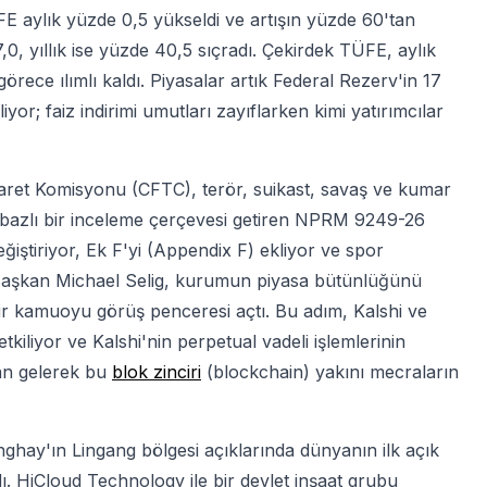
E aylık yüzde 0,5 yükseldi ve artışın yüzde 60'tan
,0, yıllık ise yüzde 40,5 sıçradı. Çekirdek TÜFE, aylık
 görece ılımlı kaldı. Piyasalar artık Federal Rezerv'in 17
yor; faiz indirimi umutları zayıflarken kimi yatırımcılar
aret Komisyonu (CFTC), terör, suikast, savaş ve kumar
ka bazlı bir inceleme çerçevesi getiren NPRM 9249-26
eğiştiriyor, Ek F'yi (Appendix F) ekliyor ve spor
 Başkan Michael Selig, kurumun piyasa bütünlüğünü
ir kamuoyu görüş penceresi açtı. Bu adım, Kalshi ve
kiliyor ve Kalshi'nin perpetual vadeli işlemlerinin
dan gelerek bu
blok zinciri
(blockchain) yakını mecraların
Şanghay'ın Lingang bölgesi açıklarında dünyanın ilk açık
dı. HiCloud Technology ile bir devlet inşaat grubu