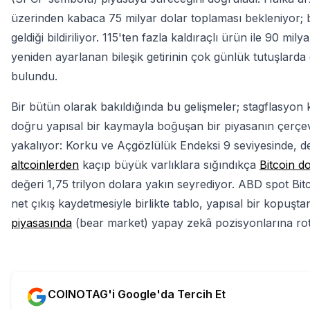
üzerinden kabaca 75 milyar dolar toplaması bekleniyor; bu
geldiği bildiriliyor. 115'ten fazla kaldıraçlı ürün ile 90 mi
yeniden ayarlanan bileşik getirinin çok günlük tutuşlarda
bulundu.
Bir bütün olarak bakıldığında bu gelişmeler; stagflasyon 
doğru yapısal bir kaymayla boğuşan bir piyasanın çerçeve
yakalıyor: Korku ve Açgözlülük Endeksi 9 seviyesinde, d
altcoinlerden
kaçıp büyük varlıklara sığındıkça
Bitcoin d
değeri 1,75 trilyon dolara yakın seyrediyor. ABD spot Bitc
net çıkış kaydetmesiyle birlikte tablo, yapısal bir kopuştan
piyasasında
(bear market) yapay zekâ pozisyonlarına rot
COINOTAG'i Google'da Tercih Et