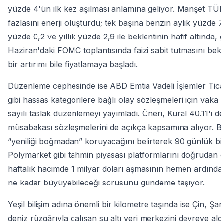
yüzde 4'ün ilk kez aşılması anlamına geliyor. Manşet TÜF
fazlasını enerji oluşturdu; tek başına benzin aylık yüzde 7
yüzde 0,2 ve yıllık yüzde 2,9 ile beklentinin hafif altında,
Haziran'daki FOMC toplantısında faizi sabit tutmasını bekli
bir artırımı bile fiyatlamaya başladı.
Düzenleme cephesinde ise ABD Emtia Vadeli İşlemler Tic
gibi hassas kategorilere bağlı olay sözleşmeleri için va
sayılı taslak düzenlemeyi yayımladı. Öneri, Kural 40.11'i d
müsabakası sözleşmelerini de açıkça kapsamına alıyor.
“yeniliği boğmadan” koruyacağını belirterek 90 günlük b
Polymarket gibi tahmin piyasası platformlarını doğrudan et
haftalık hacimde 1 milyar doları aşmasının hemen ardın
ne kadar büyüyebileceği sorusunu gündeme taşıyor.
Yeşil bilişim adına önemli bir kilometre taşında ise Çin, 
deniz rüzgârıyla çalışan su altı veri merkezini devreye al