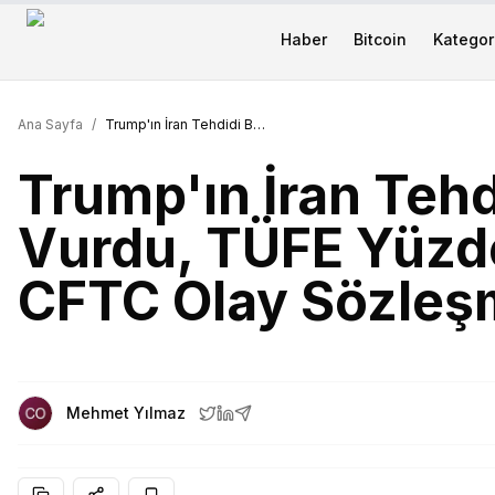
Haber
Bitcoin
Kategori
Ana Sayfa
/
Trump'ın İran Tehdidi Borsaları Vurdu, TÜFE Yüzde 4,2'ye Çıktı; CFTC Olay Sözleşmelerini Sıkılaştırdı
Trump'ın İran Tehd
Vurdu, TÜFE Yüzde
CFTC Olay Sözleşme
Mehmet Yılmaz