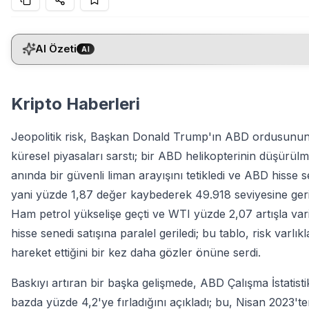
AI Özeti
AI
Kripto Haberleri
Jeopolitik risk, Başkan Donald Trump'ın ABD ordusunun 
küresel piyasaları sarstı; bir ABD helikopterinin düşürülme
anında bir güvenli liman arayışını tetikledi ve ABD hisse 
yani yüzde 1,87 değer kaybederek 49.918 seviyesine geri
Ham petrol yükselişe geçti ve WTI yüzde 2,07 artışla vari
hisse senedi satışına paralel geriledi; bu tablo, risk varlık
hareket ettiğini bir kez daha gözler önüne serdi.
Baskıyı artıran bir başka gelişmede, ABD Çalışma İstatisti
bazda yüzde 4,2'ye fırladığını açıkladı; bu, Nisan 2023't