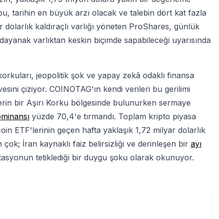
, tarihin en büyük arzı olacak ve talebin dört kat fazla
lyar dolarlık kaldıraçlı varlığı yöneten ProShares, günlük
 dayanak varlıktan keskin biçimde sapabileceği uyarısında
korkuları, jeopolitik şok ve yapay zekâ odaklı finansa
sini çiziyor. COINOTAG'ın kendi verileri bu gerilimi
erin bir Aşırı Korku bölgesinde bulunurken sermaye
ominansı
yüzde 70,4'e tırmandı. Toplam kripto piyasa
oin ETF'lerinin geçen hafta yaklaşık 1,72 milyar dolarlık
 çok; İran kaynaklı faiz belirsizliği ve derinleşen bir
ayı
asyonun tetiklediği bir duygu şoku olarak okunuyor.