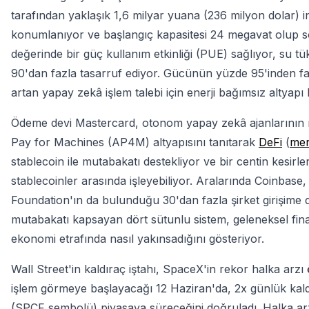
tarafından yaklaşık 1,6 milyar yuana (236 milyon dolar) in
konumlanıyor ve başlangıç kapasitesi 24 megavat olup s
değerinde bir güç kullanım etkinliği (PUE) sağlıyor, su tük
90'dan fazla tasarruf ediyor. Gücünün yüzde 95'inden faz
artan yapay zekâ işlem talebi için enerji bağımsız altyapı ku
Ödeme devi Mastercard, otonom yapay zekâ ajanlarının 
Pay for Machines (AP4M) altyapısını tanıtarak
DeFi
(
mer
stablecoin ile mutabakatı destekliyor ve bir centin kesirle
stablecoinler arasında işleyebiliyor. Aralarında Coinba
Foundation'ın da bulunduğu 30'dan fazla şirket girişime d
mutabakatı kapsayan dört sütunlu sistem, geleneksel fin
ekonomi etrafında nasıl yakınsadığını gösteriyor.
Wall Street'in kaldıraç iştahı, SpaceX'in rekor halka ar
işlem görmeye başlayacağı 12 Haziran'da, 2x günlük kaldı
(SPCF sembolü) piyasaya süreceğini doğruladı. Halka arzı