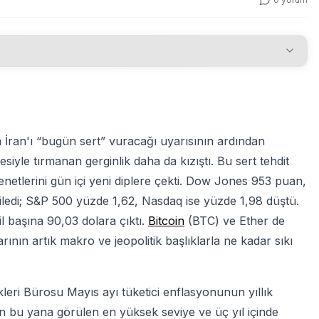
İran'ı “bugün sert” vuracağı uyarısının ardından
siyle tırmanan gerginlik daha da kızıştı. Bu sert tehdit
senetlerini gün içi yeni diplere çekti. Dow Jones 953 puan,
ledi; S&P 500 yüzde 1,62, Nasdaq ise yüzde 1,98 düştü.
l başına 90,03 dolara çıktı.
Bitcoin
(BTC) ve Ether de
larının artık makro ve jeopolitik başlıklarla ne kadar sıkı
kleri Bürosu Mayıs ayı tüketici enflasyonunun yıllık
en bu yana görülen en yüksek seviye ve üç yıl içinde