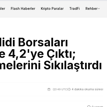
ler
Flash Haberler
Kripto Paralar
TradFi
Rehber
idi Borsaları
 4,2'ye Çıktı;
lerini Sıkılaştırdı
4 dakika okuma süresi
(
23:49 UTC
)
0
yorum