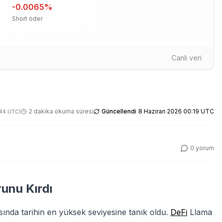
-0.0065
%
Short öder
Canlı veri
2 dakika okuma süresi
Güncellendi
8 Haziran 2026 00:19 UTC
:44 UTC
)
0
yorum
runu Kırdı
ısında tarihin en yüksek seviyesine tanık oldu.
DeFi
Llama