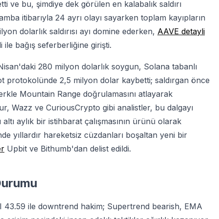
etti ve bu, şimdiye dek görülen en kalabalık saldırı
amba itibarıyla 24 ayrı olayı sayarken toplam kayıpların
lyon dolarlık saldırısı ayı domine ederken,
AAVE detayli
ile bağış seferberliğine girişti.
 Nisan'daki 280 milyon dolarlık soygun, Solana tabanlı
ot protokolünde 2,5 milyon dolar kaybetti; saldırgan önce
Merkle Mountain Range doğrulamasını atlayarak
r, Wazz ve CuriousCrypto gibi analistler, bu dalgayı
altı aylık bir istihbarat çalışmasının ürünü olarak
nde yıllardır hareketsiz cüzdanları boşaltan yeni bir
er
Upbit ve Bithumb'dan delist edildi.
 Durumu
SI 43.59 ile downtrend hakim; Supertrend bearish, EMA