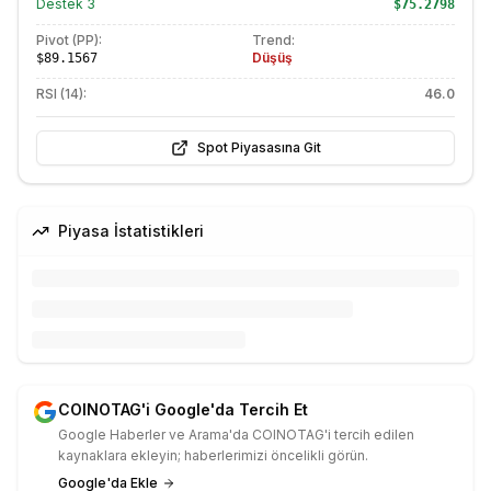
Destek
3
$75.2798
Pivot (PP):
Trend:
Düşüş
$89.1567
RSI (14):
46.0
Spot Piyasasına Git
Piyasa İstatistikleri
COINOTAG'i Google'da Tercih Et
Google Haberler ve Arama'da COINOTAG'i tercih edilen
kaynaklara ekleyin; haberlerimizi öncelikli görün.
Google'da Ekle