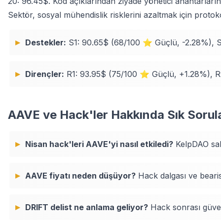
20: 96.45$. Kod açıklarından ziyade yönetici anahtarlarına
Sektör, sosyal mühendislik risklerini azaltmak için protok
Destekler:
S1: 90.65$ (68/100 ⭐ Güçlü, -2.28%), S
Dirençler:
R1: 93.95$ (75/100 ⭐ Güçlü, +1.28%), 
AAVE ve Hack'ler Hakkında Sık Sorul
Nisan hack'leri AAVE'yi nasıl etkiledi?
KelpDAO saldı
AAVE fiyatı neden düşüyor?
Hack dalgası ve bearish
DRIFT delist ne anlama geliyor?
Hack sonrası güve