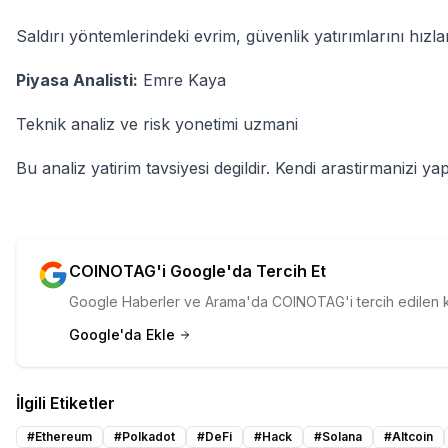
Saldırı yöntemlerindeki evrim, güvenlik yatırımlarını hızland
Piyasa Analisti:
Emre Kaya
Teknik analiz ve risk yonetimi uzmani
Bu analiz yatirim tavsiyesi degildir. Kendi arastirmanizi yap
COINOTAG'i Google'da Tercih Et
Google Haberler ve Arama'da COINOTAG'i tercih edilen kay
Google'da Ekle
İlgili Etiketler
#
Ethereum
#
Polkadot
#
DeFi
#
Hack
#
Solana
#
Altcoin