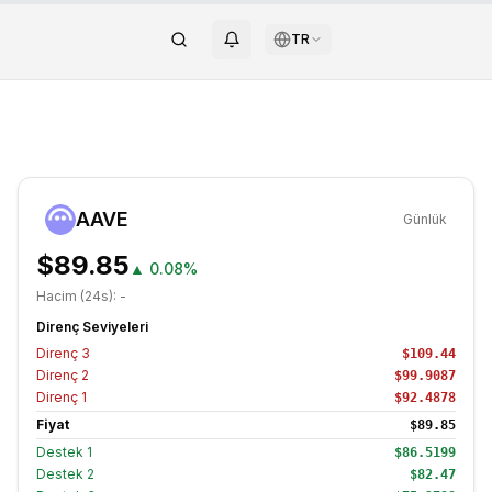
TR
AAVE
Günlük
$89.85
▲
0.08%
Hacim (24s):
-
Direnç Seviyeleri
Direnç
3
$109.44
Direnç
2
$99.9087
Direnç
1
$92.4878
Fiyat
$89.85
Destek
1
$86.5199
Destek
2
$82.47