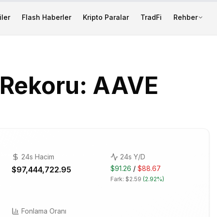
ler
Flash Haberler
Kripto Paralar
TradFi
Rehber
 Rekoru: AAVE
24s Hacim
24s Y/D
$91.26
/
$88.67
$97,444,722.95
Fark:
$2.59
(
2.92%
)
Fonlama Oranı