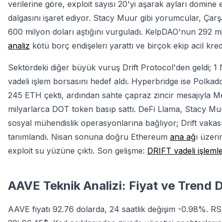
verilerine göre, exploit sayısı 20'yi aşarak ayları domine 
dalgasını işaret ediyor. Stacy Muur gibi yorumcular, Çarş
600 milyon doları aştığını vurguladı. KelpDAO'nun 292 mi
analiz
kötü borç endişeleri yarattı ve birçok ekip acil kredi 
Sektördeki diğer büyük vuruş Drift Protocol'den geldi; 1
vadeli işlem borsasını hedef aldı. Hyperbridge ise Polkad
245 ETH çekti, ardından sahte çapraz zincir mesajıyla 
milyarlarca DOT token basıp sattı. DeFi Llama, Stacy Muu
sosyal mühendislik operasyonlarına bağlıyor; Drift vakası 
tanımlandı. Nisan sonuna doğru Ethereum
ana ağ
ı üzeri
exploit su yüzüne çıktı. Son gelişme:
DRIFT vadeli işleml
AAVE Teknik Analizi: Fiyat ve Trend
AAVE fiyatı 92.76 dolarda, 24 saatlik değişim -0.98%. R