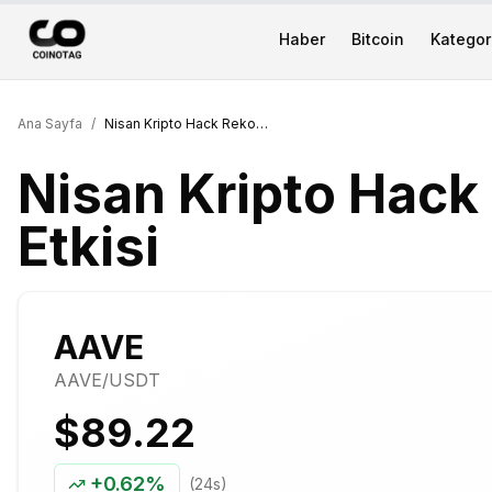
Haber
Bitcoin
Kategori
Ana Sayfa
/
Nisan Kripto Hack Rekoru: AAVE Etkisi
Nisan Kripto Hack
Etkisi
AAVE
AAVE
/USDT
$89.22
+
0.62%
(24s)