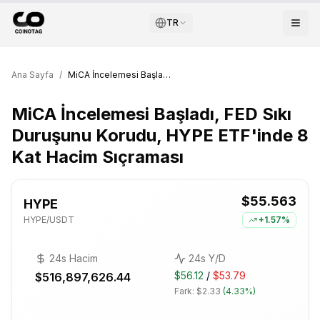
TR
Ana Sayfa
/
MiCA İncelemesi Başladı, FED Sıkı Duruşunu Korudu, HYPE ETF'inde 8 Kat Hacim Sıçraması
MiCA İncelemesi Başladı, FED Sıkı
Duruşunu Korudu, HYPE ETF'inde 8
Kat Hacim Sıçraması
$55.563
HYPE
HYPE
/USDT
+
1.57%
24s Hacim
24s Y/D
$56.12
/
$53.79
$516,897,626.44
Fark:
$2.33
(
4.33%
)