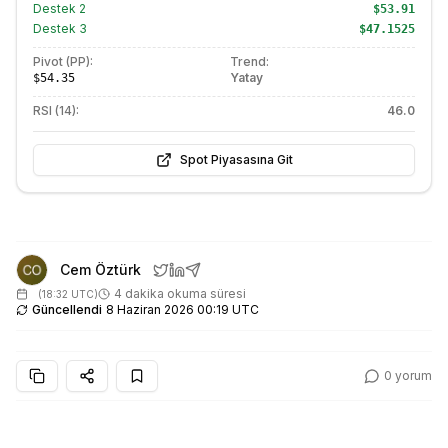
Destek
2
$53.91
Destek
3
$47.1525
Pivot (PP):
Trend:
Yatay
$54.35
RSI (14):
46.0
Spot Piyasasına Git
Cem Öztürk
4 dakika okuma süresi
(
18:32 UTC
)
Güncellendi
8 Haziran 2026 00:19 UTC
0
yorum