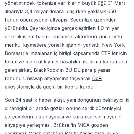
yönetimindeki tokenize varlıkların büyüklüğü 31 Mart
itibarıyla 3,4 milyar dolara ulaşırken yaklaşık 650
fonun operasyonel altyapısı Securitize üzerinden
yürütüldü. Çeyrek içinde gerçekleştirilen 1,9 milyar
dolarlık işlem hacmi, kurumsal aktörlerin zincir üstü
menkul kıymetlere yönelik iştahını yansıttı. New York
Borsası ile imzalanan iş birliği kapsamında ETF'ler için
tokenize menkul kıymet basabilen ilk firma konumuna
gelen şirket, BlackRock'ın BUIDL para piyasası
fonunu Uniswap altyapısına taşıyarak
DeFi
ekosistemiyle de güçlü bir köprü kurdu.
Son 24 saatlik haber akışı, yeni döngünün belirleyici iki
dinamiğini bir arada gözler önüne serdi: düzenleyici
çerçevelerin olgunlaşması ve kurumsal sermayenin
altyapıya yerleşmesi. Brüksel'in MiCA gözden
geçirmesi, Washington'un Parity Yasası tasarısı ve