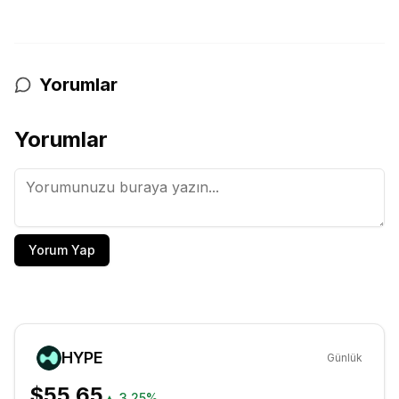
Yorumlar
Yorumlar
Yorum Yap
HYPE
Günlük
$55.65
▲
3.25%