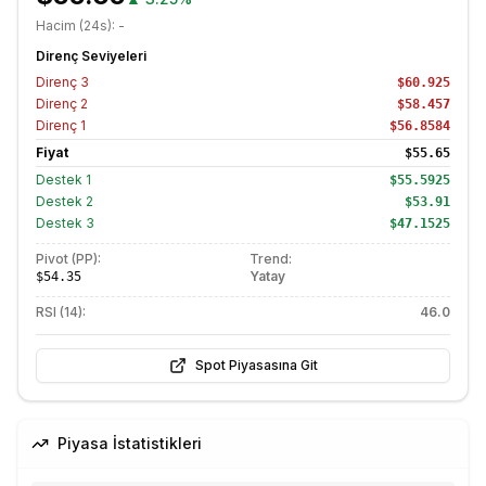
Hacim (24s):
-
Direnç Seviyeleri
Direnç
3
$60.925
Direnç
2
$58.457
Direnç
1
$56.8584
Fiyat
$55.65
Destek
1
$55.5925
Destek
2
$53.91
Destek
3
$47.1525
Pivot (PP):
Trend:
Yatay
$54.35
RSI (14):
46.0
Spot Piyasasına Git
Piyasa İstatistikleri