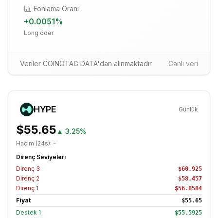
Fonlama Oranı
+
0.0051
%
Long öder
Veriler COINOTAG DATA'dan alınmaktadır
Canlı veri
HYPE
Günlük
$55.65
▲
3.25%
Hacim (24s):
-
Direnç Seviyeleri
Direnç
3
$60.925
Direnç
2
$58.457
Direnç
1
$56.8584
Fiyat
$55.65
Destek
1
$55.5925