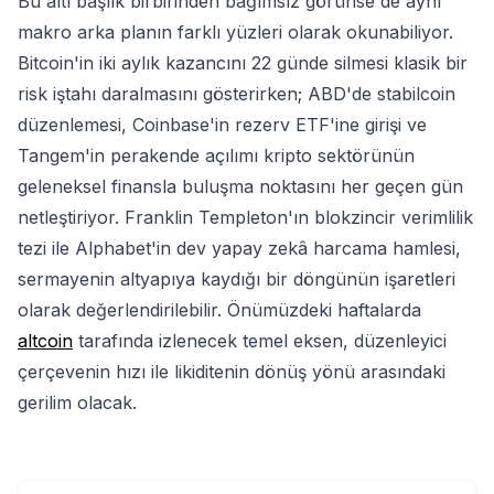
Bu altı başlık birbirinden bağımsız görünse de aynı
makro arka planın farklı yüzleri olarak okunabiliyor.
Bitcoin'in iki aylık kazancını 22 günde silmesi klasik bir
risk iştahı daralmasını gösterirken; ABD'de stabilcoin
düzenlemesi, Coinbase'in rezerv ETF'ine girişi ve
Tangem'in perakende açılımı kripto sektörünün
geleneksel finansla buluşma noktasını her geçen gün
netleştiriyor. Franklin Templeton'ın blokzincir verimlilik
tezi ile Alphabet'in dev yapay zekâ harcama hamlesi,
sermayenin altyapıya kaydığı bir döngünün işaretleri
olarak değerlendirilebilir. Önümüzdeki haftalarda
altcoin
tarafında izlenecek temel eksen, düzenleyici
çerçevenin hızı ile likiditenin dönüş yönü arasındaki
gerilim olacak.