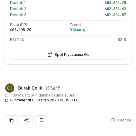
Destek
1
$63,962.70
Destek
2
$62,883.42
Destek
3
$61,094.87
Pivot (PP):
Trend:
Yükseliş
$64,498.20
RSI (14):
52.8
Spot Piyasasına Git
Burak Çelik
4 dakika okuma süresi
(
09:10 UTC
)
Güncellendi
8 Haziran 2026 00:19 UTC
0
yorum