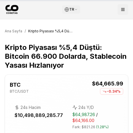
TR
Ana Sayfa
/
Kripto Piyasası %5,4 Düştü: Bitcoin 66.900 Dolarda, Stablecoin Yasası Hızlanıyor
Kripto Piyasası %5,4 Düştü:
Bitcoin 66.900 Dolarda, Stablecoin
Yasası Hızlanıyor
$64,665.99
BTC
BTC
/USDT
-0.34%
24s Hacim
24s Y/D
$64,987.26
/
$10,498,889,285.77
$64,166.00
Fark:
$821.26
(
1.28%
)