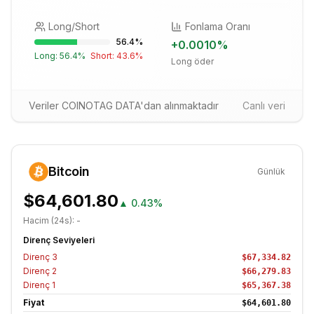
Long/Short
Fonlama Oranı
56.4
%
+
0.0010
%
Long:
56.4
%
Short:
43.6
%
Long öder
Veriler COINOTAG DATA'dan alınmaktadır
Canlı veri
Bitcoin
Günlük
$64,601.80
▲
0.43%
Hacim (24s):
-
Direnç Seviyeleri
Direnç
3
$67,334.82
Direnç
2
$66,279.83
Direnç
1
$65,367.38
Fiyat
$64,601.80