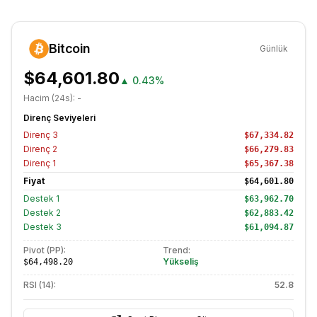
Bitcoin
Günlük
$64,601.80
▲
0.43%
Hacim (24s):
-
Direnç Seviyeleri
Direnç
3
$67,334.82
Direnç
2
$66,279.83
Direnç
1
$65,367.38
Fiyat
$64,601.80
Destek
1
$63,962.70
Destek
2
$62,883.42
Destek
3
$61,094.87
Pivot (PP):
Trend:
Yükseliş
$64,498.20
RSI (14):
52.8