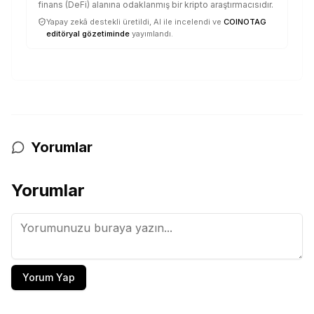
finans (DeFi) alanına odaklanmış bir kripto araştırmacısıdır.
Yapay zekâ destekli üretildi, AI ile incelendi ve
COINOTAG
editöryal gözetiminde
yayımlandı.
Yorumlar
Yorumlar
Yorum Yap