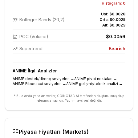
Histogram:
0
Üst:
$0.0028
Bollinger Bands (20,2)
Orta:
$0.0025
Alt:
$0.0023
POC (Volume)
$0.0056
Supertrend
Bearish
ANIME
İlgili Analizler
ANIME destek/direnç seviyeleri
→
ANIME pivot noktaları
→
ANIME Fibonacci seviyeleri
→
ANIME gelişmiş teknik analizi
→
* Bu alanda yer alan veriler, COINOTAG AI tarafından oluşturulmuş olup
referans amaçlıdır. Yatırım tavsiyesi değildir.
Piyasa Fiyatları (Markets)