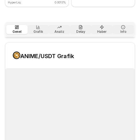
HyperLiq:
0.0013%
Genel
Grafik
Analiz
Detay
Haber
Info
ANIME
/USDT Grafik