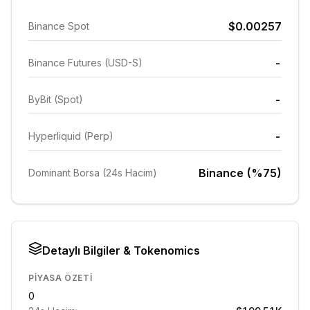
$0.00257
Binance Spot
-
Binance Futures (USD-S)
-
ByBit (Spot)
-
Hyperliquid (Perp)
Binance (%75)
Dominant Borsa (24s Hacim)
Detaylı Bilgiler & Tokenomics
PIYASA ÖZETI
0