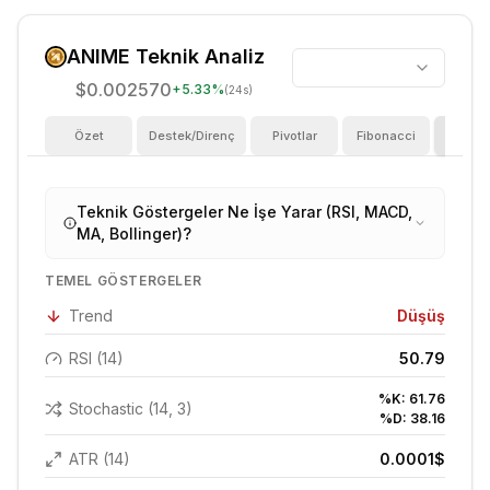
ANIME
Teknik Analiz
$0.002570
+
5.33
%
(24s)
Özet
Destek/Direnç
Pivotlar
Fibonacci
Göster
Teknik Göstergeler Ne İşe Yarar (RSI, MACD,
MA, Bollinger)?
TEMEL GÖSTERGELER
Trend
Düşüş
RSI (14)
50.79
%K:
61.76
Stochastic (14, 3)
%D:
38.16
ATR (14)
0.0001
$