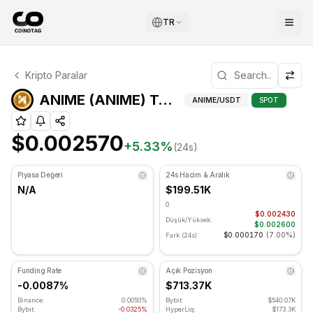
TR
ANIME Teknik Analizi
Kripto Paralar
ANIME şu anda $0.002570 seviyesinde işlem görüyor. RSI
ANIM
ANIME (ANIME) Teknik Göstergeler
ANIME
/USDT
SPOT
$0.002570
+
5.33
%
(24s)
Piyasa Değeri
24s Hacim & Aralık
N/A
$199.51K
0
$0.002430
Düşük/Yüksek:
$0.002600
$0.000170
(
7.00%
)
Fark (24s):
Funding Rate
Açık Pozisyon
-0.0087%
$713.37K
Binance:
0.0050%
Bybit:
$540.07K
Bybit:
-0.0325%
HyperLiq:
$173.3K