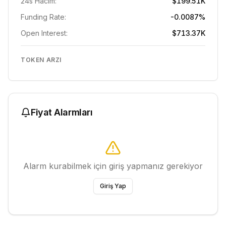
24s Hacim:
$199.51K
Funding Rate:
-0.0087%
Open Interest:
$713.37K
TOKEN ARZI
Fiyat Alarmları
Alarm kurabilmek için giriş yapmanız gerekiyor
Giriş Yap