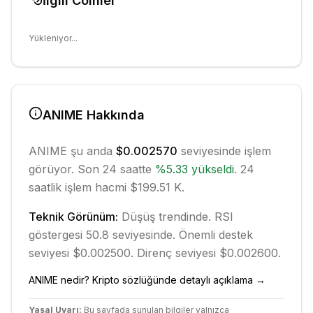
İlgili Coinler
Yükleniyor...
ANIME
Hakkında
ANIME
şu anda
$0.002570
seviyesinde işlem
görüyor. Son 24 saatte
%
5.33
yükseldi
.
24
saatlik işlem hacmi $199.51 K.
Teknik Görünüm:
Düşüş
trendinde.
RSI
göstergesi 50.8 seviyesinde.
Önemli destek
seviyesi $0.002500.
Direnç seviyesi $0.002600.
ANIME
nedir? Kripto sözlüğünde detaylı açıklama →
Yasal Uyarı:
Bu sayfada sunulan bilgiler yalnızca